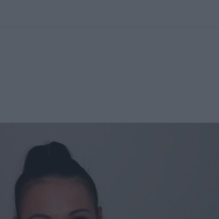
kolett
#
Időjárás
#
RTL műsor
#
Víz
#
Magyar Péter
#
Csillagjeg