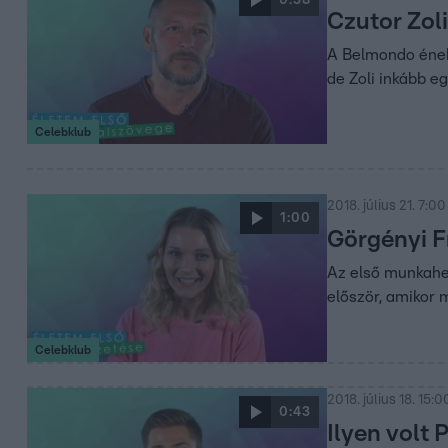
Czutor Zol
A Belmondo éneke
de Zoli inkább 
Celebklub
2018. július 21. 7:00
1:00
Görgényi F
Az első munkahel
először, amikor 
Celebklub
2018. július 18. 15:0
0:43
Ilyen volt 