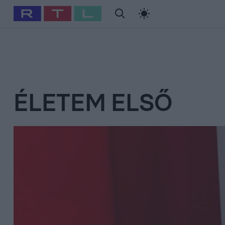
#
Babits Marcella
#
Szellő István
#
Most Wanted
#
Gallusz Ni
ÉLETEM ELSŐ