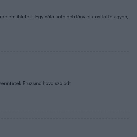
relem ihletett. Egy nála fiatalabb lány elutasította ugyan,
erintetek Fruzsina hova szaladt