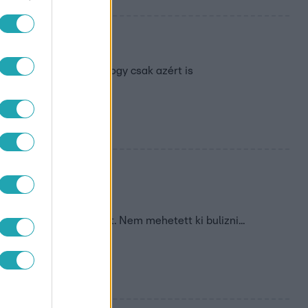
 kitalálta kicsiként, hogy csak azért is
jára!
n: anyukája közbeszólt. Nem mehetett ki bulizni...