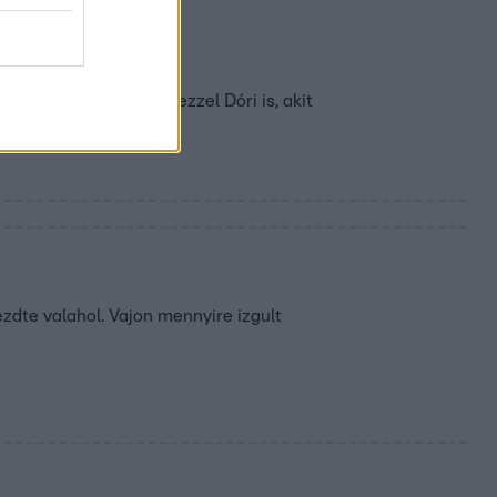
át
 választás. Így volt ezzel Dóri is, akit
zdte valahol. Vajon mennyire izgult