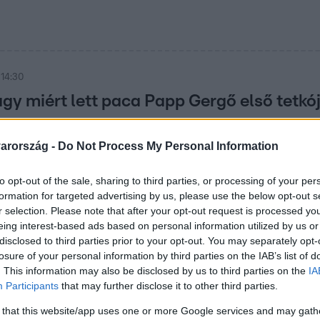
 14:30
agy miért lett paca Papp Gergő első tetkó
t Gergő első tetoválása? Az biztos, hogy az évek alatt egy kics
sszesen háromszor varrták ki.
arország -
Do Not Process My Personal Information
to opt-out of the sale, sharing to third parties, or processing of your per
formation for targeted advertising by us, please use the below opt-out s
r selection. Please note that after your opt-out request is processed y
 15:00
eing interest-based ads based on personal information utilized by us or
éter nem emlékszik az első fellépéseire
disclosed to third parties prior to your opt-out. You may separately opt-
losure of your personal information by third parties on the IAB’s list of
etegszer bizonyított már a színpadon, szállnak a poénok és 
. This information may also be disclosed by us to third parties on the
IA
 fellépése? Fogalma sincs!
Participants
that may further disclose it to other third parties.
 that this website/app uses one or more Google services and may gath