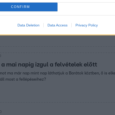
00
CONFIRM
i anyukája szerezte meg lánya első állás
határozza, hogy csemetéje ízlelje meg a munkát, akkor nincs más
Data Deletion
Data Access
Privacy Policy
lencére is elköltöztetett emiatt.
0
a mai napig izgul a felvételek előtt
ot ma már nap mint nap láthatjuk a Barátok köztben, ő is elke
áll most a fellépéseihez?
00