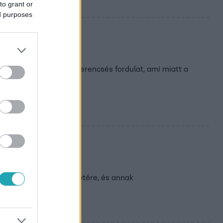
to grant or
ed purposes
l
nban történt egy balszerencsés fordulat, ami miatt a
kutyás.
tásán?
pig emlékszi első jelenetére, és annak