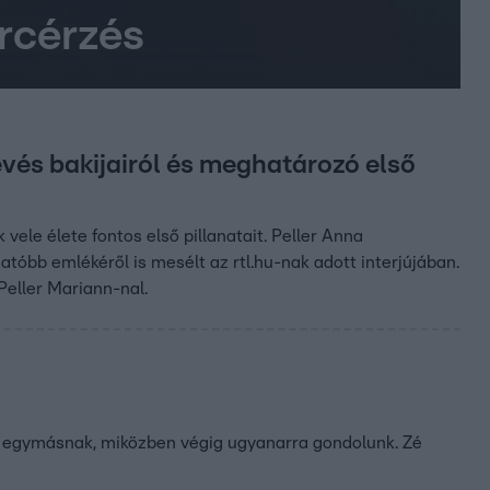
rcérzés
évés bakijairól és meghatározó első
vele élete fontos első pillanatait. Peller Anna
tóbb emlékéről is mesélt az rtl.hu-nak adott interjújában.
Peller Mariann-nal.
unk egymásnak, miközben végig ugyanarra gondolunk. Zé