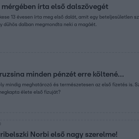
i mérgében írta első dalszövegét
se 13 évesen írta meg első dalát, amit egy beteljesületlen sze
egy dühös dalban megmondta neki a magáét.
ruzsina minden pénzét erre költené…
y mindig meghatározó és természetesen az első fizetés is. Sz
megkapta élete első fizuját?
0
Pribelszki Norbi első nagy szerelme!