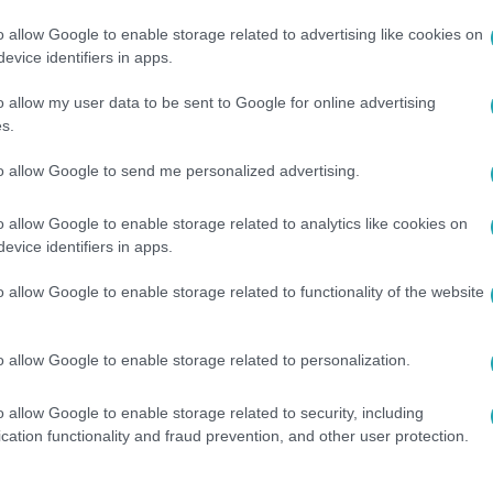
o allow Google to enable storage related to advertising like cookies on
 15:00
evice identifiers in apps.
rk már az oviban is igazán vagány volt!
o allow my user data to be sent to Google for online advertising
 legelső őrültsége életében? Egészen az óvodáig szaladt vissza:
s.
kar öltözni farsangon! Meg is tette!
to allow Google to send me personalized advertising.
o allow Google to enable storage related to analytics like cookies on
evice identifiers in apps.
 15:00
o allow Google to enable storage related to functionality of the website
t el Wossala Rozina élete első fesztivál
n vágyott volna egy igazi fesztiválozásra, egy gond volt csupá
o allow Google to enable storage related to personalization.
el az első igazi lehetősége?
o allow Google to enable storage related to security, including
cation functionality and fraud prevention, and other user protection.