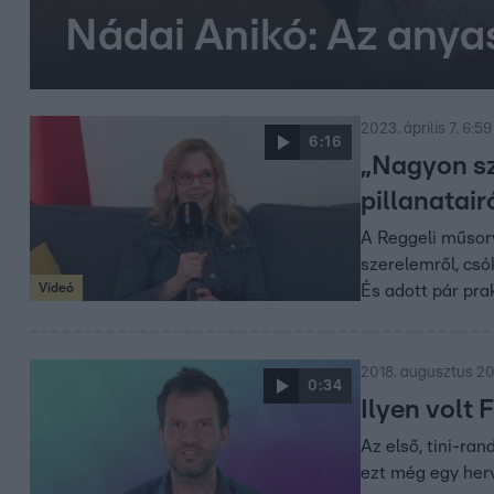
Nádai Anikó: Az anya
2023. április 7. 6:59
6:16
„Nagyon sz
pillanatair
A Reggeli műsorv
szerelemről, csó
Videó
És adott pár pra
2018. augusztus 20
0:34
Ilyen volt 
Az első, tini-ra
ezt még egy herv