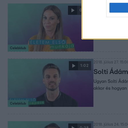
2018. július 30. 15:
0:40
Kovács Dór
Ha egy anyuka el
édesanyja még Ve
Celebklub
2018. július 27. 15:0
1:02
Solti Ádám 
Ugyan Solti Ádám
akkor és hogyan 
Celebklub
2018. július 24. 15:
0:38