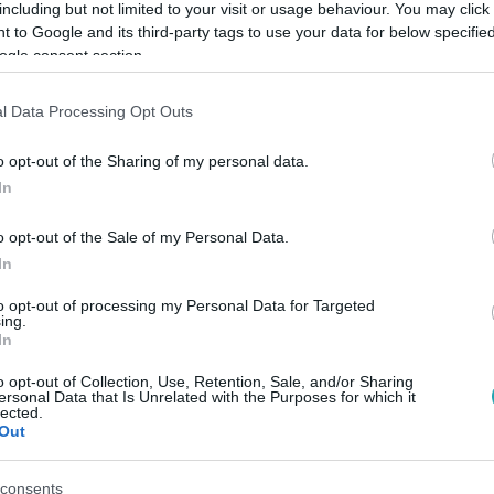
including but not limited to your visit or usage behaviour. You may click 
 to Google and its third-party tags to use your data for below specifi
ogle consent section.
 15:00
l Data Processing Opt Outs
 első kutya-élménye nem végződött túl jó
es korában volt egy kiskutyusuk, akivel imádták egymást. Azo
o opt-out of the Sharing of my personal data.
 kötött ki. Persze, hiába a rossz élmény, ő azóta is egy igazi 
In
o opt-out of the Sale of my Personal Data.
In
to opt-out of processing my Personal Data for Targeted
ing.
 15:00
In
 a lábáról Seprenyi Lacit az első BK forga
o opt-out of Collection, Use, Retention, Sale, and/or Sharing
öt éve alakítja Bartha Krisztiánt a sorozatban, mégis a mai na
ersonal Data that Is Unrelated with the Purposes for which it
lected.
b emberére. Megtippelitek ki lehetett az?
Out
consents