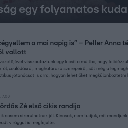
ság egy folyamatos kuda
égyellem a mai napig is” – Peller Anna t
ól vallott
ezetőjével visszautaztunk egy kicsit a múltba, hogy felidézzük 
król, csalódásról, meghatározó szerepeiről, sőt még a legmegha
ktikus jótanácsot is arra, hogyan lehet őket megkülönböztetni 
. 7:00
Fördős Zé első cikis randija
ndik sosem sikerülhetnek jól. Kínosak, nem tudjuk, mit mondj
adt virággal is megfejelte.