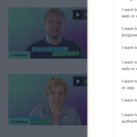
I want t
2018. augusztus 5.
0:40
web or d
Lakatos Má
I want t
Mi lehetett Márk
purpose
menyasszonynak a
I want 
Celebklub
I want t
web or d
2018. augusztus 2.
I want t
0:35
Így nem men
or app.
Rozina már nagyo
I want t
vajon mikor jött 
I want t
authenti
Celebklub