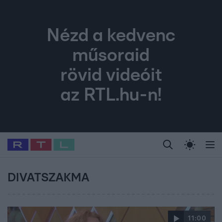
Nézd a kedvenc
műsoraid
rövid videóit
az RTL.hu-n!
Legfrissebb
RTL Híradó
Fókusz
Sztárhírek
Randi
Celeb vagyok, me
#
Babits Marcella
#
Szellő István
#
Most Wanted
#
Gallusz Niko
DIVATSZAKMA
11:00