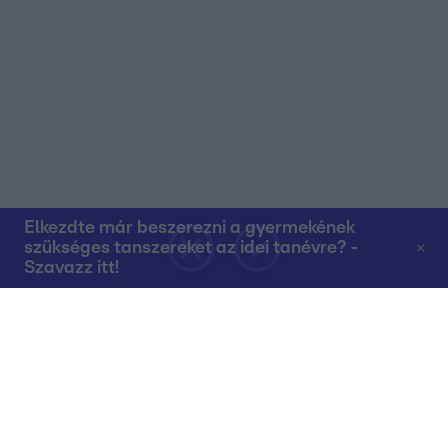
Elkezdte már beszerezni a gyermekének
szükséges tanszereket az idei tanévre? -
Szavazz itt!