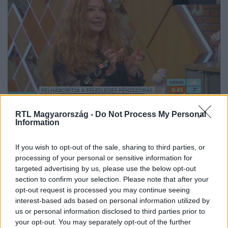
Reggeli
2025. április 13. 14:06
RTL Magyarország -
Do Not Process My Personal
Information
Marjai Judit véleménye a 1,8 milliós luxus
csizmáról és a stílusról.
If you wish to opt-out of the sale, sharing to third parties, or
Marjai Judit fotóművész és modell a Mizsében osztja
processing of your personal or sensitive information for
meg véleményét a legújabb divathóbortokról. Miért tartja
targeted advertising by us, please use the below opt-out
extrémnek a Rick Owens felfújható luxus csizmáját, és
section to confirm your selection. Please note that after your
hogyan áll a „luxizás” jelenségéhez? Ezen kívül arra is
opt-out request is processed you may continue seeing
interest-based ads based on personal information utilized by
válaszol, hogy mi kell a valódi stílushoz.
us or personal information disclosed to third parties prior to
your opt-out. You may separately opt-out of the further