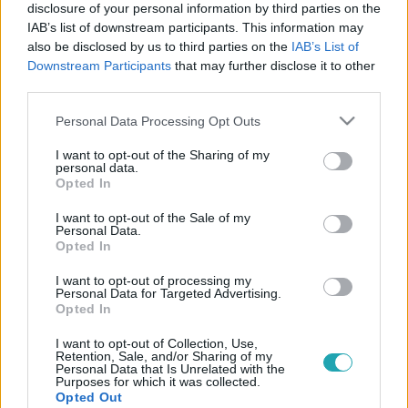
disclosure of your personal information by third parties on the
6:41
IAB’s list of downstream participants. This information may
also be disclosed by us to third parties on the
IAB’s List of
Downstream Participants
that may further disclose it to other
third parties.
Please note that this website/app uses one or more Google
Personal Data Processing Opt Outs
services and may gather and store information including but
not limited to your visit or usage behaviour. You may click to
I want to opt-out of the Sharing of my
personal data.
grant or deny consent to Google and its third-party tags to
Opted In
use your data for below specified purposes in below Google
Reggeli
consent section.
I want to opt-out of the Sale of my
2023. augusztus 16. 6:22
Personal Data.
Opted In
Axente Vanessa nem változtatna a tinédzser
évein, csak a mentális egészségére figyelne oda
I want to opt-out of processing my
Personal Data for Targeted Advertising.
jobban
Opted In
Axente Vanessa 14 évesen már bekerült a felnőttek
I want to opt-out of Collection, Use,
világába, amikor beindult a modellkarrierje. Akkoriban fel
Retention, Sale, and/or Sharing of my
sem fogta, mi mindenről kellett lemondania, hogy milyen
Personal Data that Is Unrelated with the
Purposes for which it was collected.
félelmetes volt egyedül lenni egy idegen országban és
Opted Out