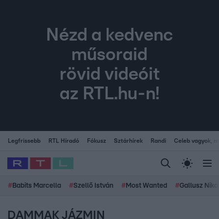
Nézd a kedvenc
műsoraid
rövid videóit
az RTL.hu-n!
Legfrissebb
RTL Híradó
Fókusz
Sztárhírek
Randi
Celeb vagyok, me
#
Babits Marcella
#
Szellő István
#
Most Wanted
#
Gallusz Niko
DAMMAK JÁZMIN