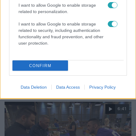
I want to allow Google to enable storage
related to personalization.
I want to allow Google to enable storage
related to security, including authentication
A Konyhafőnök VIP
functionality and fraud prevention, and other
2018. november 12. 19:50
user protection.
Öten kaptak egy második esélyt - vajon bent
maradnak?
Az első kóstolás után Zé és a két séf úgy döntöttek, nem
CONFIRM
mindenki győzte meg őket annyira, hogy kiválasszák őket
a csapataikba. Nekik egy második főzésen is villantaniuk
kell.
Data Deletion
Data Access
Privacy Policy
6:41