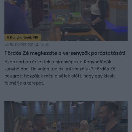
A Konyhafőnök VIP
2018. november 12. 19:50
Fördős Zé megkezdte a versenyzők paráztatását!
Szép sorban érkeztek a hírességek a Konyhafőnök
konyhájába. De vajon tudják, mi vár rájuk? Fördős Zé
beugrott hozzájuk még a séfek előtt, hogy egy kicsit
felmérje a terepet.