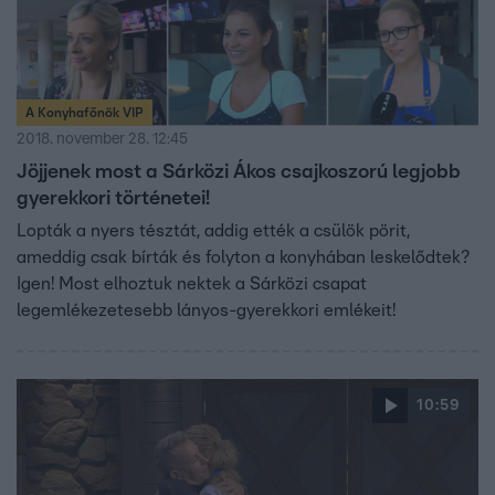
A Konyhafőnök VIP
2018. november 28. 12:45
Jöjjenek most a Sárközi Ákos csajkoszorú legjobb
gyerekkori történetei!
Lopták a nyers tésztát, addig ették a csülök pörit,
ameddig csak bírták és folyton a konyhában leskelődtek?
Igen! Most elhoztuk nektek a Sárközi csapat
legemlékezetesebb lányos-gyerekkori emlékeit!
10:59