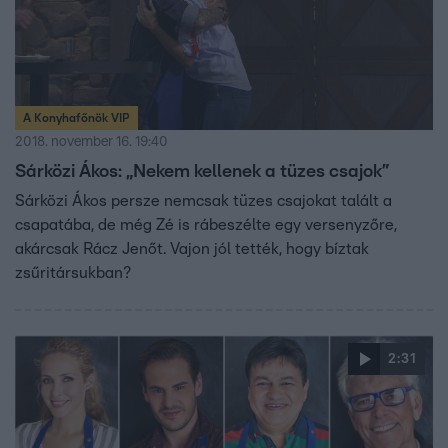
A Konyhafőnök VIP
2018. november 16. 19:40
Sárközi Ákos: „Nekem kellenek a tüzes csajok”
Sárközi Ákos persze nemcsak tüzes csajokat talált a
csapatába, de még Zé is rábeszélte egy versenyzőre,
akárcsak Rácz Jenőt. Vajon jól tették, hogy bíztak
zsűritársukban?
2:31