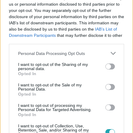
us or personal information disclosed to third parties prior to
your opt-out. You may separately opt-out of the further
disclosure of your personal information by third parties on the
IAB’s list of downstream participants. This information may
also be disclosed by us to third parties on the
IAB’s List of
Downstream Participants
that may further disclose it to other
A Konyhafőnök VIP
third parties.
2018. november 12. 19:50
Sárközi Ákos felismerte, amit Rácz Jenő nem!
Please note that this website/app uses one or more Google
Personal Data Processing Opt Outs
services and may gather and store information including but
Ákos a második főzés után már biztosan tudta, hogy
not limited to your visit or usage behaviour. You may click to
I want to opt-out of the Sharing of my
Cicciolina az az ember, aki zsűritársának mindenképpen
personal data.
grant or deny consent to Google and its third-party tags to
Opted In
kell a csapatába... de mit szólt ehhez Jenő?
use your data for below specified purposes in below Google
consent section.
I want to opt-out of the Sale of my
Personal Data.
Opted In
4:24
I want to opt-out of processing my
Personal Data for Targeted Advertising.
Opted In
I want to opt-out of Collection, Use,
Retention, Sale, and/or Sharing of my