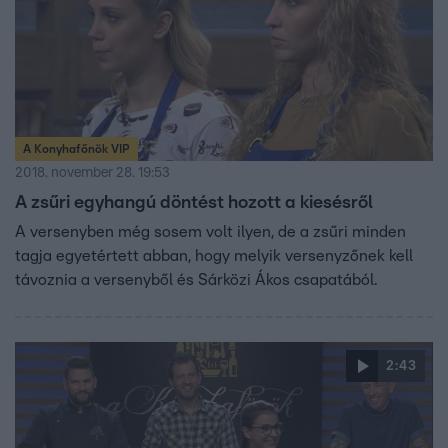
A Konyhafőnök VIP
2018. november 28. 19:53
A zsűri egyhangú döntést hozott a kiesésről
A versenyben még sosem volt ilyen, de a zsűri minden
tagja egyetértett abban, hogy melyik versenyzőnek kell
távoznia a versenyből és Sárközi Ákos csapatából.
2:43