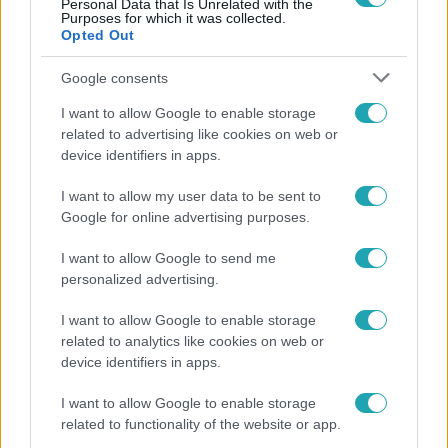
Personal Data that Is Unrelated with the
Purposes for which it was collected.
Opted Out
Google consents
A Konyhafőnök VIP
2018. november 12. 19:50
I want to allow Google to enable storage
related to advertising like cookies on web or
Liba vagy hattyú? Csirke vagy kacsa? A
device identifiers in apps.
versenyzők nem tudták
A második feladatban különböző szárnyasok vártak a
I want to allow my user data to be sent to
Google for online advertising purposes.
versenyzőkre, a sorsukról pedig a boríték döntött. Egy
gond maradt csak hátra: ki kellett találniuk, melyik állat az
I want to allow Google to send me
övék.
personalized advertising.
I want to allow Google to enable storage
related to analytics like cookies on web or
7:19
device identifiers in apps.
I want to allow Google to enable storage
related to functionality of the website or app.