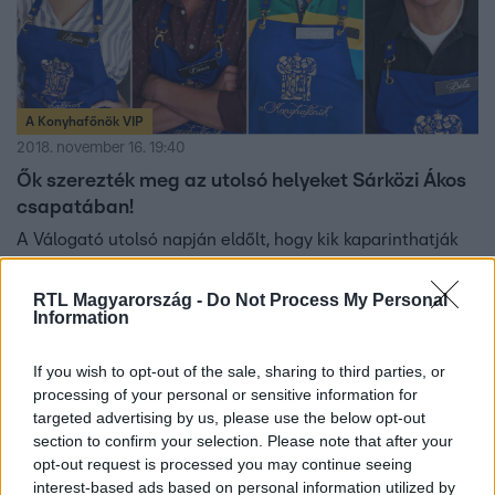
A Konyhafőnök VIP
2018. november 16. 19:40
Ők szerezték meg az utolsó helyeket Sárközi Ákos
csapatában!
A Válogató utolsó napján eldőlt, hogy kik kaparinthatják
meg az utolsó négy kötényt. Jázmin, Dénes, Csocsesz és
Béla elmesélték, milyen érzés volt bekerülni Ákos
RTL Magyarország -
Do Not Process My Personal
Information
csapatába.
If you wish to opt-out of the sale, sharing to third parties, or
processing of your personal or sensitive information for
5:17
targeted advertising by us, please use the below opt-out
section to confirm your selection. Please note that after your
opt-out request is processed you may continue seeing
interest-based ads based on personal information utilized by