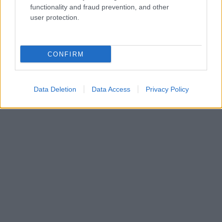
Híradónak adott interjújában a csantavéri mészárosként
functionality and fraud prevention, and other
user protection.
elhíresült Dér Csaba. Az ügyészség két gyilkossággal
vádolja. Korábban Belgrádban is ölt; a szerb rendőrök
szerint az alvilág bérgyilkosa volt. Ezt ő Híradónknak
most tagadta. Azt mondta: azért gyilkolt, mert az életére
CONFIRM
törtek. Ha elítélik, lehet, hogy sosem szabadul a rácsok
mögül.
Data Deletion
Data Access
Privacy Policy