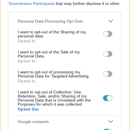
utolsó szó jogán azt mondta: nem bérgyilkos, csak az
Downstream Participants
that may further disclose it to other
életét védte.
third parties.
7:19
Please note that this website/app uses one or more Google
Personal Data Processing Opt Outs
services and may gather and store information including but
not limited to your visit or usage behaviour. You may click to
I want to opt-out of the Sharing of my
personal data.
grant or deny consent to Google and its third-party tags to
Opted In
use your data for below specified purposes in below Google
consent section.
I want to opt-out of the Sale of my
Personal Data.
Opted In
I want to opt-out of processing my
Personal Data for Targeted Advertising.
Híradó
Opted In
2021. február 18. 13:54
I want to opt-out of Collection, Use,
VETULA VIVIEN: Ha Dér Csaba lenne apja
Retention, Sale, and/or Sharing of my
gyilkosa, akkor sem haragudna rá
Personal Data that Is Unrelated with the
Purposes for which it was collected.
A gödöllői vállalkozó gyilkosságával vádolt Dér Csaba 1
Opted Out
millió forinttal támogatja az áldozat lányát. Vetula Vivien
Google consents
az RTL Híradónak azt mondta: elfogadja a támogatást,
mert elhiszi a gyilkosság vádlottjának, hogy nem ő ölte