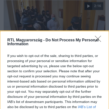
2:16
RTL Magyarország -
Do Not Process My Personal
Information
Híradó
If you wish to opt-out of the sale, sharing to third parties, or
2021. március 3. 17:02
processing of your personal or sensitive information for
targeted advertising by us, please use the below opt-out
Életfogytiglant kapott a csantavéri bérgyilkos
section to confirm your selection. Please note that after your
néven ismert Dér Csaba
opt-out request is processed you may continue seeing
Életfogytiglant kapott a csantavéri bérgyilkos néven
interest-based ads based on personal information utilized by
us or personal information disclosed to third parties prior to
ismert Dér Csaba, az első fokú ítélet szerint legkorábban
your opt-out. You may separately opt-out of the further
40 év múlva szabadulhat. A vád szerint Amszterdamban
disclosure of your personal information by third parties on the
egy horvát férfit, Budapesten pedig egy
IAB’s list of downstream participants. This information may
kábítószerkereskedőt ölt meg hidegvérrel. Dér Csaba az
also be disclosed by us to third parties on the
IAB’s List of