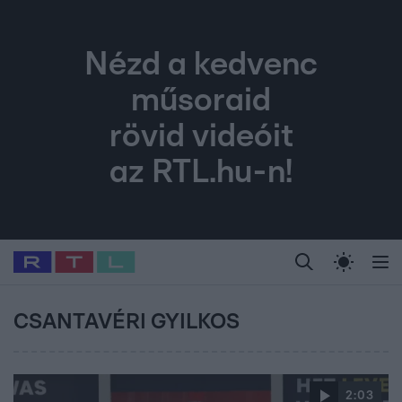
Nézd a kedvenc
műsoraid
rövid videóit
az RTL.hu-n!
Legfrissebb
RTL Híradó
Fókusz
Sztárhírek
Randi
Celeb vagyok, me
#
Babits Marcella
#
Szellő István
#
Most Wanted
#
Gallusz Niko
CSANTAVÉRI GYILKOS
2:03