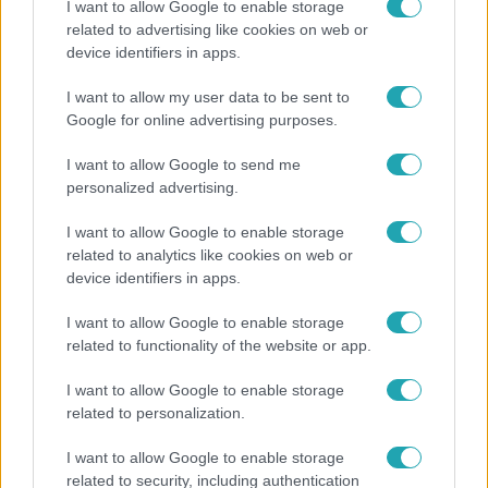
I want to allow Google to enable storage
meg az apját.
related to advertising like cookies on web or
device identifiers in apps.
I want to allow my user data to be sent to
3:06
Google for online advertising purposes.
I want to allow Google to send me
personalized advertising.
I want to allow Google to enable storage
related to analytics like cookies on web or
device identifiers in apps.
I want to allow Google to enable storage
Híradó
related to functionality of the website or app.
2020. október 16. 14:58
Interjút adott az RTL Híradónak a csantavéri
I want to allow Google to enable storage
related to personalization.
mészárosként elhíresült Dér Csaba
Sajnálja, hogy embereket ölt, de kényszerhelyzetben volt,
I want to allow Google to enable storage
magát védte a maffiaháborúban - ezt mondta az RTL
related to security, including authentication