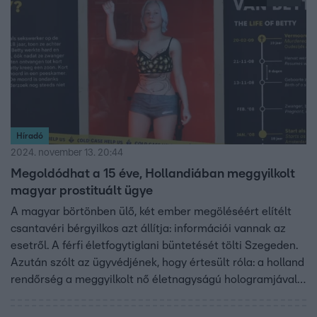
Híradó
2024. november 13. 20:44
Megoldódhat a 15 éve, Hollandiában meggyilkolt
magyar prostituált ügye
A magyar börtönben ülő, két ember megöléséért elítélt
csantavéri bérgyilkos azt állítja: információi vannak az
esetről. A férfi életfogytiglani büntetését tölti Szegeden.
Azután szólt az ügyvédjének, hogy értesült róla: a holland
rendőrség a meggyilkolt nő életnagyságú hologramjával
próbálja megtalálni a gyilkost.