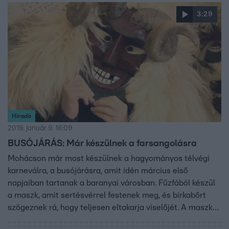
3:29
Híradó
2019. január 9. 16:09
BUSÓJÁRÁS: Már készülnek a farsangolásra
Mohácson már most készülnek a hagyományos télvégi
karneválra, a busójárásra, amit idén március első
napjaiban tartanak a baranyai városban. Fűzfából készül
a maszk, amit sertésvérrel festenek meg, és birkabőrt
szögeznek rá, hogy teljesen eltakarja viselőjét. A maszkot
tilos levenni, ezt a szabályt még a felkészülés idején sem