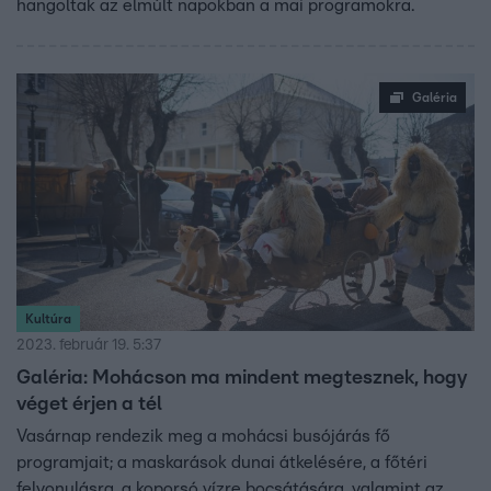
hangoltak az elmúlt napokban a mai programokra.
Galéria
Kultúra
2023. február 19. 5:37
Galéria: Mohácson ma mindent megtesznek, hogy
véget érjen a tél
Vasárnap rendezik meg a mohácsi busójárás fő
programjait; a maskarások dunai átkelésére, a főtéri
felvonulásra, a koporsó vízre bocsátására, valamint az