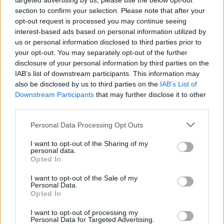
targeted advertising by us, please use the below opt-out
látogatók. Ugyanekkortól Udvardi Krisztián maszkfaragó
a telet szimbolizáló koporsót.
section to confirm your selection. Please note that after your
a Kanizsai Dorottya Múzeumban mutatja meg, miként
opt-out request is processed you may continue seeing
készülnek a faálarcok.A busók fél egykor kelnek át a
interest-based ads based on personal information utilized by
Sokac révbe a Dunán, majd kezdenek gyülekezni az
us or personal information disclosed to third parties prior to
2:51
álarcosok a Koló téren, hogy délután kettő órakor
your opt-out. You may separately opt-out of the further
elinduljon felvonulásuk a belvárosban. Fél négykor kerül
disclosure of your personal information by third parties on the
IAB’s list of downstream participants. This information may
sor a busóavatására, hogy négy órától elindulhason a
also be disclosed by us to third parties on the
IAB’s List of
szabad farsangolás a busókkal a belvárosban.Fél ötkor
Downstream Participants
that may further disclose it to other
bocsátják a Duna vízére a télbúcsúztató farsangi
third parties.
koporsót, majd öt órától a főtéri óriási máglyával égetik el
Please note that this website/app uses one or more Google
a telet jelképező koporsót, miközben körtáncokat járnak.A
Personal Data Processing Opt Outs
services and may gather and store information including but
szervezők korábbi tájékoztatása szerint a programokon
not limited to your visit or usage behaviour. You may click to
I want to opt-out of the Sharing of my
Híradó
napi átlagban 40-45 ezer ember is megfordulhat, a
personal data.
grant or deny consent to Google and its third-party tags to
2022. február 27. 15:55
legtöbb látogató vasárnap érkezik a városba.A
Opted In
use your data for below specified purposes in below Google
köznyelvben sokácnak, a mohácsiak körében sokacnak
Van, aki már 11 éve beöltözik: így űzik el a telet a
consent section.
I want to opt-out of the Sale of my
nevezett népcsoport által meghonosított, híres farsangi
busók Mohácson
Personal Data.
Opted In
eseményt egy 1783-as feljegyzés említi először. A balkáni
A fesztiválon vasárnap a mulatozásé volt a főszerep,
térségből a török hódoltság idején Mohács környékén
kedden pedig elégetik a telet szimbolizáló koporsót.
I want to opt-out of processing my
megtelepedő etnikum körében élő legenda szerint
Personal Data for Targeted Advertising.