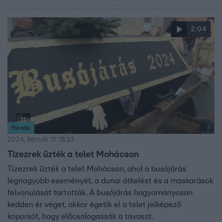
2:04
Híradó
2024. február 11. 18:33
Tízezrek űzték a telet Mohácson
Tízezrek űzték a telet Mohácson, ahol a busójárás
legnagyobb eseményét, a dunai átkelést és a maskarások
felvonulását tartották. A busójárás hagyományosan
kedden ér véget, akkor égetik el a telet jelképező
koporsót, hogy előcsalogassák a tavaszt.