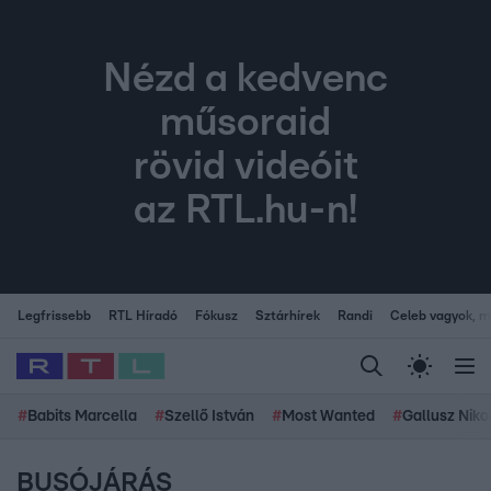
Nézd a kedvenc
műsoraid
rövid videóit
az RTL.hu-n!
Legfrissebb
RTL Híradó
Fókusz
Sztárhírek
Randi
Celeb vagyok, me
#
Babits Marcella
#
Szellő István
#
Most Wanted
#
Gallusz Niko
BUSÓJÁRÁS