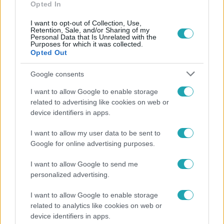
Opted In
furfangos őseik a török megszállás elől a Duna túlsó
partján lévő Mohács-szigetre menekültek. A sokacok
I want to opt-out of Collection, Use,
Retention, Sale, and/or Sharing of my
álruhákat öltve tértek vissza a folyón átkelve, és
Personal Data that Is Unrelated with the
rajtaütöttek a babonás törökökön, akik az ijesztő
Purposes for which it was collected.
Opted Out
maskarásoktól megrémülve fejvesztve menekültek a
városból.A télűző, tavaszköszöntő népszokás tradicionális
Google consents
elemei évszázadok óta változatlanok: borzas busóbundát,
vászongatyát, bocskort öltő felnőttek faragott álarcokban,
I want to allow Google to enable storage
related to advertising like cookies on web or
jellegzetes kellékekkel felszerelkezve búcsúztatják a zord
device identifiers in apps.
évszakot és várják a tavaszt.A busójárást első
magyarországi elemként vette fel az emberiség szellemi
Híradó
I want to allow my user data to be sent to
kulturális örökségének reprezentatív listájára az ENSZ
2020. november 6. 18:08
Google for online advertising purposes.
Nevelésügyi, Tudományos és Kulturális Szervezete, az
Elmarad a 2021-es mohácsi busójárás
UNESCO 2009-ben.
I want to allow Google to send me
A járvány miatt elmarad a 2021-es mohácsi busójárás -
personalized advertising.
jelentette be Pávkovics Gábor, Mohács polgármestere.
I want to allow Google to enable storage
related to analytics like cookies on web or
device identifiers in apps.
1:58