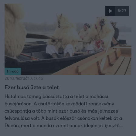
szegik meg.
5:27
Híradó
2016. február 7. 17:45
Ezer busó űzte a telet
Hatalmas tömeg búcsúztatta a telet a mohácsi
busójáráson. A csütörtökön kezdődött rendezvény
csúcspontja a több mint ezer busó és más jelmezes
felvonulása volt. A busók először csónakon keltek át a
Dunán, mert a monda szerint annak idején az ijesztő
maskarába öltözött sokácok, így űzték ki a törököt a