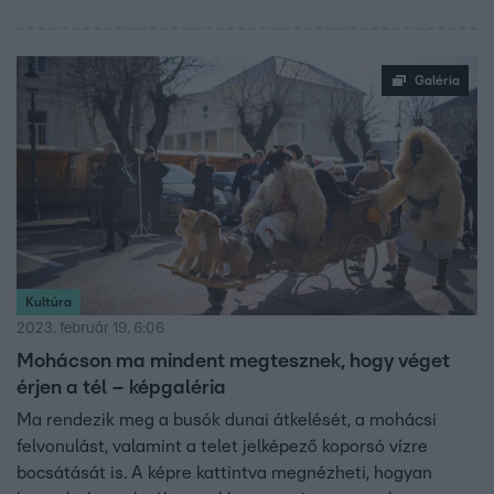
Galéria
Kultúra
2023. február 19. 6:06
Mohácson ma mindent megtesznek, hogy véget
érjen a tél – képgaléria
Ma rendezik meg a busók dunai átkelését, a mohácsi
felvonulást, valamint a telet jelképező koporsó vízre
bocsátását is. A képre kattintva megnézheti, hogyan