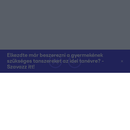
Elkezdte már beszerezni a gyermekének
szükséges tanszereket az idei tanévre? -
Szavazz itt!