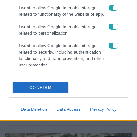
I want to allow Google to enable storage
related to functionality of the website or app.
I want to allow Google to enable storage
related to personalization.
I want to allow Google to enable storage
related to security, including authentication
functionality and fraud prevention, and other
Híradó
user protection.
2020. február 23. 16:00
BUSÓJÁRÁS: Rekord számú jelmezes vonult fel
idén a sokác farsangon
CONFIRM
Idén minden eddiginél többen, 1800-an öltöztek be.
Köztük négyéves gyerek is űzte a telet a sokác eredetű, a
körükben pokladenak – átváltozásnak – nevezett, több
Data Deletion
Data Access
Privacy Policy
évszázados hagyományú farsangoláson.