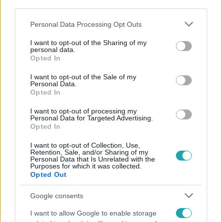
beszélgettünk.
third parties.
4:32
Please note that this website/app uses one or more Google
Personal Data Processing Opt Outs
services and may gather and store information including but
not limited to your visit or usage behaviour. You may click to
I want to opt-out of the Sharing of my
personal data.
grant or deny consent to Google and its third-party tags to
Opted In
use your data for below specified purposes in below Google
consent section.
I want to opt-out of the Sale of my
Personal Data.
Opted In
I want to opt-out of processing my
Personal Data for Targeted Advertising.
Fókusz
Opted In
2020. április 17. 16:13
I want to opt-out of Collection, Use,
KARANTÉN: Bánfalvy Ágnes elmesélte mivel tölti
Retention, Sale, and/or Sharing of my
az idejét
Personal Data that Is Unrelated with the
Purposes for which it was collected.
A kényszerszünet ellenére a Mátyás király tér lakói,
Opted Out
változatlanul, minden hétköznap beköszönnek a
Google consents
tévénézők otthonába. Pénteken például egy új
szereplővel is megismerkedhetnek a rajongók. Olivér,
I want to allow Google to enable storage
kissé bolondos édesanyját, a már több díjjal jutalmazott