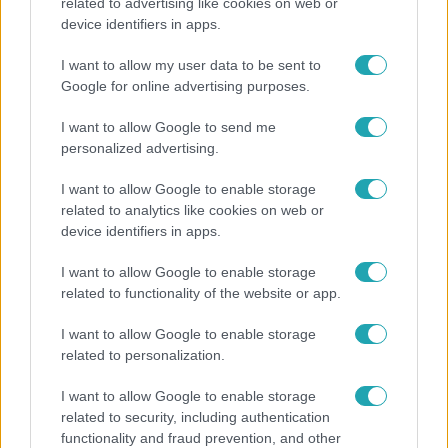
related to advertising like cookies on web or
Bánfalvy Ágnes alakítja, aki boldogan mondott igent a
device identifiers in apps.
felkérésre. Felkerestük őt (szigorúan videóchaten), hogy
I want to allow my user data to be sent to
megtudjuk, mivel telnek a napjai.
5:07
Google for online advertising purposes.
I want to allow Google to send me
personalized advertising.
I want to allow Google to enable storage
related to analytics like cookies on web or
device identifiers in apps.
I want to allow Google to enable storage
Válótársak
related to functionality of the website or app.
2016. december 15. 21:35
Bálint terve balul sül el, és duplán pofára esik
I want to allow Google to enable storage
related to personalization.
Bálint a rossz anyagi helyzete miatt úgy dönt, hogy
felszed egy idős milliárdos hölgyet. Bernadettel minden a
I want to allow Google to enable storage
terv szerint alakul, ugyanis a golfozás után hamar szóba
related to security, including authentication
jön a hölgy magánélete, és az ingatlanok is. A remekül
functionality and fraud prevention, and other