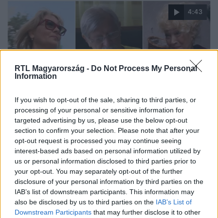
4:43
RTL Magyarország -
Do Not Process My Personal
Information
If you wish to opt-out of the sale, sharing to third parties, or
processing of your personal or sensitive information for
Fókusz
targeted advertising by us, please use the below opt-out
2020. április 17. 17:20
section to confirm your selection. Please note that after your
Hogy viselik a karantént a Barátok közt színészei?
opt-out request is processed you may continue seeing
A megújult képi világú Barátok közt forgatása jelenleg
interest-based ads based on personal information utilized by
us or personal information disclosed to third parties prior to
szünetel, a színészek néhány hétig házi karanténjukból,
your opt-out. You may separately opt-out of the further
csupán online tarthatják a kapcsolatot egymással.
disclosure of your personal information by third parties on the
Betartják a kijárási korlátozást és ők sem mozdulnak ki
IAB’s list of downstream participants. This information may
otthonról. Várkonyi Andrással, Ábrahám Edittel és a
also be disclosed by us to third parties on the
IAB’s List of
sorozatban újonnan érkező Bánfalvy Ágnessel
Downstream Participants
that may further disclose it to other