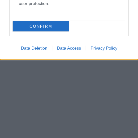
user protection.
indult napnak rossz vége lesz, ugyanis Bálint legújabb
hódításáról az egész ország tudomást szerez.
CONFIRM
Data Deletion
Data Access
Privacy Policy