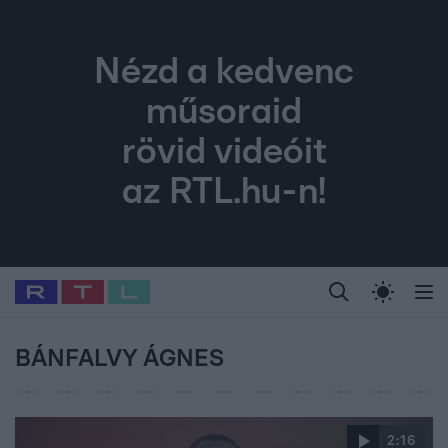
Nézd a kedvenc
műsoraid
rövid videóit
az RTL.hu-n!
Legfrissebb
RTL Híradó
Fókusz
Sztárhírek
Randi
Celeb vagyok, me
#
Babits Marcella
#
Szellő István
#
Most Wanted
#
Gallusz Niko
BÁNFALVY ÁGNES
2:16