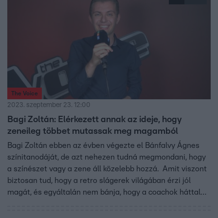
The Voice
2023. szeptember 23. 12:00
Bagi Zoltán: Elérkezett annak az ideje, hogy
zeneileg többet mutassak meg magamból
Bagi Zoltán ebben az évben végezte el Bánfalvy Ágnes
színitanodáját, de azt nehezen tudná megmondani, hogy
a színészet vagy a zene áll közelebb hozzá. Amit viszont
biztosan tud, hogy a retro slágerek világában érzi jól
magát, és egyáltalán nem bánja, hogy a coachok háttal
hallgatják majd a produkcióját. Úgy véli, a személyiséget
hanggal is át lehet adni a közönségnek.