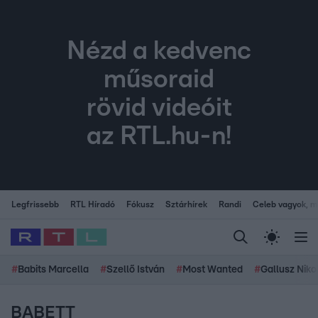
Nézd a kedvenc
műsoraid
rövid videóit
az RTL.hu-n!
Legfrissebb
RTL Híradó
Fókusz
Sztárhírek
Randi
Celeb vagyok, me
#
Babits Marcella
#
Szellő István
#
Most Wanted
#
Gallusz Niko
BABETT