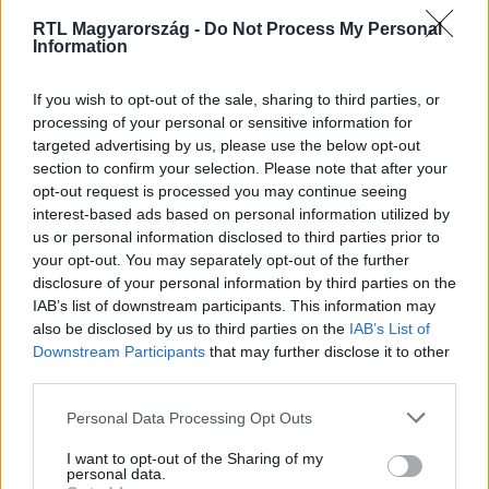
RTL Magyarország -
Do Not Process My Personal
Information
If you wish to opt-out of the sale, sharing to third parties, or
processing of your personal or sensitive information for
targeted advertising by us, please use the below opt-out
Házasodna a gazda
section to confirm your selection. Please note that after your
2025. szeptember 9. 4:30
opt-out request is processed you may continue seeing
Komolyodik a helyzet: kecskefejés és autós
interest-based ads based on personal information utilized by
flörtölés a Házasodna a gazdában
us or personal information disclosed to third parties prior to
your opt-out. You may separately opt-out of the further
Kecskefejés közben bizonyítanak Viktor gazda lányai,
disclosure of your personal information by third parties on the
miközben Gyuri gazda és Ancsi között egyre forróbb a
IAB’s list of downstream participants. This information may
hangulat. Nézd meg a legizgalmasabb pillanatokat!
also be disclosed by us to third parties on the
IAB’s List of
Downstream Participants
that may further disclose it to other
third parties.
Please note that this website/app uses one or more Google
3:13
Personal Data Processing Opt Outs
services and may gather and store information including but
not limited to your visit or usage behaviour. You may click to
I want to opt-out of the Sharing of my
personal data.
grant or deny consent to Google and its third-party tags to