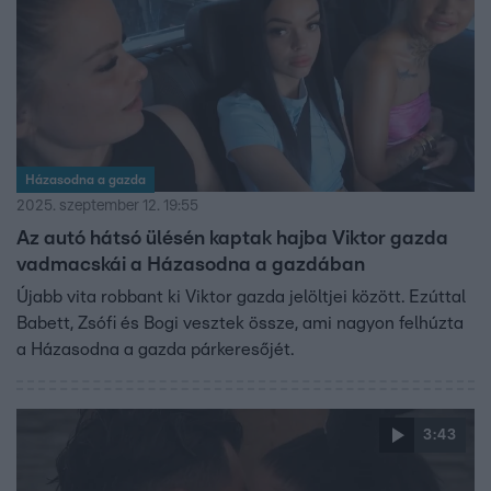
Házasodna a gazda
2025. szeptember 12. 19:55
Az autó hátsó ülésén kaptak hajba Viktor gazda
vadmacskái a Házasodna a gazdában
Újabb vita robbant ki Viktor gazda jelöltjei között. Ezúttal
Babett, Zsófi és Bogi vesztek össze, ami nagyon felhúzta
a Házasodna a gazda párkeresőjét.
3:43