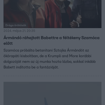
Drága örökösök
2024. május 21. 20:35
Ármándó ráhajtott Babettre a féltékeny Szamóca
előtt
Szamóca próbálta betanítani Sztojka Ármándót az
ökörapáti kisboltban, de a Krumpli and More korábbi
dolgozóját nem az új munka hozta lázba, sokkal inkább
Babett indította be a fantáziáját.