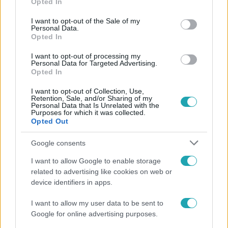
Opted In
use your data for below specified purposes in below Google
consent section.
I want to opt-out of the Sale of my
Personal Data.
Opted In
I want to opt-out of processing my
Personal Data for Targeted Advertising.
Házasodna a gazda
Opted In
2025. szeptember 8. 20:30
I want to opt-out of Collection, Use,
„Ha jól csinálod, nem fog fájni” – így fejnek a
Retention, Sale, and/or Sharing of my
Personal Data that Is Unrelated with the
Házasodna a gazda arajelöltjei
Purposes for which it was collected.
Opted Out
Viktor gazda megtanította Boginak, Zsófinak, Babettnek,
Hortenziának és Vanesszának, hogyan kell megfejni egy
Google consents
kecskét a Házasodna a gazda legújabb részében.
I want to allow Google to enable storage
related to advertising like cookies on web or
device identifiers in apps.
2:41
I want to allow my user data to be sent to
Google for online advertising purposes.