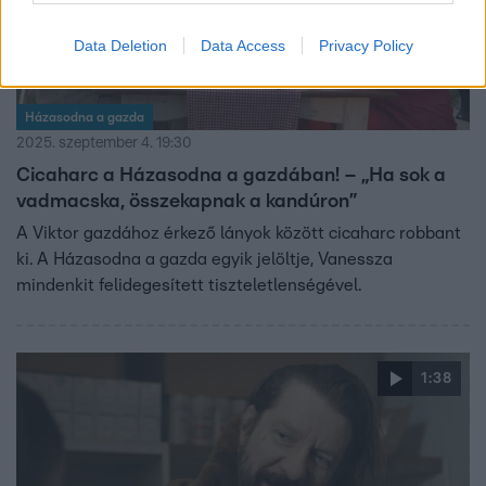
Data Deletion
Data Access
Privacy Policy
Házasodna a gazda
2025. szeptember 4. 19:30
Cicaharc a Házasodna a gazdában! – „Ha sok a
vadmacska, összekapnak a kandúron”
A Viktor gazdához érkező lányok között cicaharc robbant
ki. A Házasodna a gazda egyik jelöltje, Vanessza
mindenkit felidegesített tiszteletlenségével.
1:38