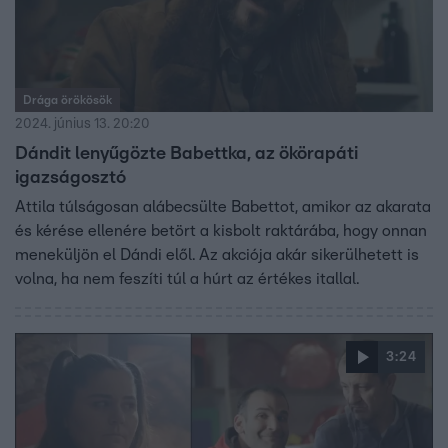
Drága örökösök
2024. június 13. 20:20
Dándit lenyűgözte Babettka, az ökörapáti
igazságosztó
Attila túlságosan alábecsülte Babettot, amikor az akarata
és kérése ellenére betört a kisbolt raktárába, hogy onnan
meneküljön el Dándi elől. Az akciója akár sikerülhetett is
volna, ha nem feszíti túl a húrt az értékes itallal.
3:24