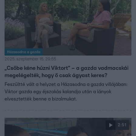
Házasodna a gazda
2025. szeptember 15. 20:55
„Csőbe kéne húzni Viktort” – a gazda vadmacskái
megelégelték, hogy ő csak ágyast keres?
Feszültté vált a helyzet a Házasodna a gazda villájában:
Viktor gazda egy éjszakás kalandja után a lányok
elvesztették benne a bizalmukat.
2:51