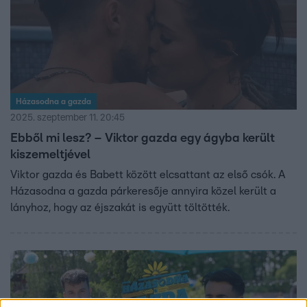
Házasodna a gazda
2025. szeptember 11. 20:45
Ebből mi lesz? – Viktor gazda egy ágyba került
kiszemeltjével
Viktor gazda és Babett között elcsattant az első csók. A
Házasodna a gazda párkeresője annyira közel került a
lányhoz, hogy az éjszakát is együtt töltötték.