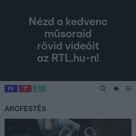
Nézd a kedvenc
műsoraid
rövid videóit
az RTL.hu-n!
Legfrissebb
RTL Híradó
Fókusz
Sztárhírek
Randi
Celeb vagyok, me
#
Babits Marcella
#
Szellő István
#
Most Wanted
#
Gallusz Niko
ARCFESTÉS