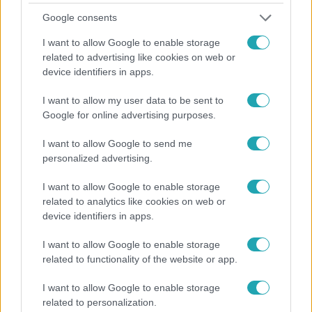
Google consents
Reggeli
2018. július 25. 7:12
I want to allow Google to enable storage
related to advertising like cookies on web or
Így lett Lakatos Márkból David Bowie!
device identifiers in apps.
Szabó Henriett tényleg megmutatta élőben, mit is tud,
ráadásul Márkon. A Reggeli műsorvezetője egy igazán
I want to allow my user data to be sent to
nagy ikont idézett meg, hiszen David Bowie felejthetetlen
Google for online advertising purposes.
motívumát kapta meg az arcára.
I want to allow Google to send me
personalized advertising.
7:04
I want to allow Google to enable storage
related to analytics like cookies on web or
device identifiers in apps.
I want to allow Google to enable storage
related to functionality of the website or app.
I want to allow Google to enable storage
related to personalization.