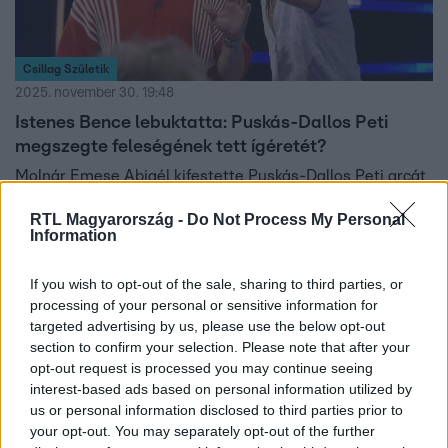
Csillag Születik
2025. november 30. 19:48
Istenes Bence lebuktatta: Puskás-Dallos Peti
megszegte feleségének tett ígéretét?
Molnár Emese Abigél kifestette Puskás-Dallos Peti arcát
a Csillag Születikben. Istenes Bence videóhívásban
RTL Magyarország -
Do Not Process My Personal
mutatta meg férjét Puskás-Dallos Boginak.
Information
If you wish to opt-out of the sale, sharing to third parties, or
processing of your personal or sensitive information for
2:21
targeted advertising by us, please use the below opt-out
section to confirm your selection. Please note that after your
opt-out request is processed you may continue seeing
interest-based ads based on personal information utilized by
us or personal information disclosed to third parties prior to
your opt-out. You may separately opt-out of the further