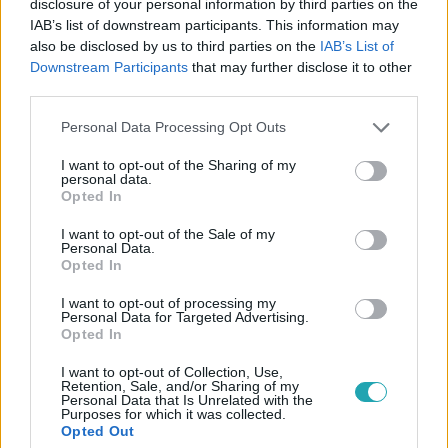
disclosure of your personal information by third parties on the
IAB’s list of downstream participants. This information may
also be disclosed by us to third parties on the
IAB’s List of
Híradó
Downstream Participants
that may further disclose it to other
2025. augusztus 5. 17:20
third parties.
Elit iskolába járt a késelő fiú
Please note that this website/app uses one or more Google
Personal Data Processing Opt Outs
services and may gather and store information including but
Ijesztő képeket posztolt magáról a támadás előtt az a 13
not limited to your visit or usage behaviour. You may click to
I want to opt-out of the Sharing of my
éves fiú, aki a gyanú szerint pár napja megkéselte anyját
personal data.
grant or deny consent to Google and its third-party tags to
és nagyanyját Gönyűn.
Opted In
use your data for below specified purposes in below Google
consent section.
I want to opt-out of the Sale of my
Personal Data.
Opted In
6:04
I want to opt-out of processing my
Personal Data for Targeted Advertising.
Opted In
I want to opt-out of Collection, Use,
Retention, Sale, and/or Sharing of my
Personal Data that Is Unrelated with the
Purposes for which it was collected.
Opted Out