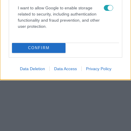
Reggeli
I want to allow Google to enable storage
2018. július 25. 6:47
related to security, including authentication
Világbajnokságon hódított a magyar arcfestő
functionality and fraud prevention, and other
user protection.
Szabó Henriett csak pár éve foglalkozik arcfestéssel,
nemrég mégis második lett az arcfestő világbajnokságon.
Hogyan lesz valakiből arcfestő? Nemcsak erre válaszolt,
CONFIRM
de Márkra is megálmodott egy mintát.
Data Deletion
Data Access
Privacy Policy