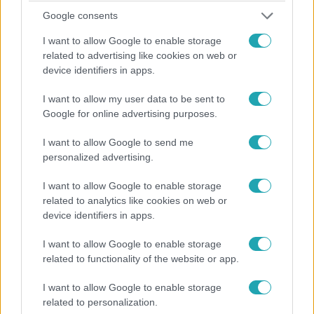
Google consents
I want to allow Google to enable storage
related to advertising like cookies on web or
device identifiers in apps.
Survivor
I want to allow my user data to be sent to
2018. november 9. 19:11
Google for online advertising purposes.
Ezt gondolja az egykori játékosokból álló zsűri a
I want to allow Google to send me
finalistákról!
personalized advertising.
Mit gondolnak a már kiesett játékosok a túlélő
fogalmáról? És vajon milyen véleménnyel vannak a két
I want to allow Google to enable storage
finalistáról? A videóból minden kiderül!
related to analytics like cookies on web or
device identifiers in apps.
I want to allow Google to enable storage
9:06
related to functionality of the website or app.
I want to allow Google to enable storage
related to personalization.