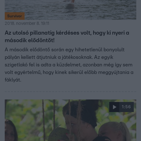
Survivor
2018. november 8. 19:11
Az utolsó pillanatig kérdéses volt, hogy ki nyeri a
második elődöntőt!
A második elődöntő során egy hihetetlenül bonyolult
pályán kellett átjutniuk a játékosoknak. Az egyik
szigetlakó fel is adta a küzdelmet, azonban még így sem
volt egyértelmű, hogy kinek sikerül előbb meggyújtania a
fáklyát.
1:56