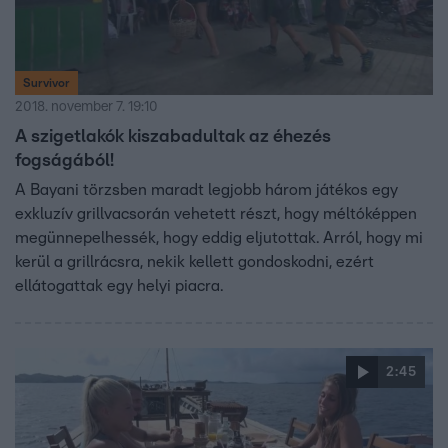
Survivor
2018. november 7. 19:10
A szigetlakók kiszabadultak az éhezés
fogságából!
A Bayani törzsben maradt legjobb három játékos egy
exkluzív grillvacsorán vehetett részt, hogy méltóképpen
megünnepelhessék, hogy eddig eljutottak. Arról, hogy mi
kerül a grillrácsra, nekik kellett gondoskodni, ezért
ellátogattak egy helyi piacra.
2:45