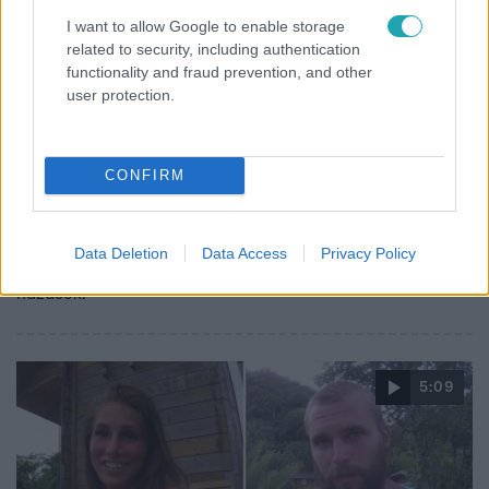
I want to allow Google to enable storage
related to security, including authentication
functionality and fraud prevention, and other
user protection.
Reggeli
2018. november 9. 7:04
CONFIRM
Alexandra 6 kilót hízott, míg mások éheztek
Érdekes történetekkel érkezett a Reggelibe a Survivor
legutóbbi 2 kiesője, Tomi és Alexandra, aki szerint
Data Deletion
Data Access
Privacy Policy
Gáborral sokszor úgy viselkedtek a szigeten, mint a rossz
házasok.
5:09