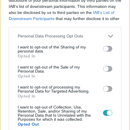
disclosure of your personal information by third parties on the
IAB’s list of downstream participants. This information may
also be disclosed by us to third parties on the
IAB’s List of
Downstream Participants
that may further disclose it to other
third parties.
Survivor
2018. november 9. 19:11
Please note that this website/app uses one or more Google
Personal Data Processing Opt Outs
services and may gather and store information including but
Vera tiszta vizet öntött a pohárba a két
not limited to your visit or usage behaviour. You may click to
I want to opt-out of the Sharing of my
finalistával kapcsolatban!
personal data.
grant or deny consent to Google and its third-party tags to
Opted In
Mi volt Fanni és Dávid célja, amikor belevágtak a
use your data for below specified purposes in below Google
Survivorbe? Milyen kettejük kapcsolata? Többek között
consent section.
I want to opt-out of the Sale of my
Personal Data.
ezek a kérdések is megválaszolásra kerültek, valamint
Opted In
Vera is tiszta vizet öntött a pohárba a két finalistával
kapcsolatban.
I want to opt-out of processing my
Personal Data for Targeted Advertising.
Opted In
I want to opt-out of Collection, Use,
5:29
Retention, Sale, and/or Sharing of my
Personal Data that Is Unrelated with the
Purposes for which it was collected.
Opted Out