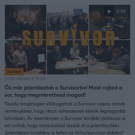
jobban megismerhesse.
2:38
Survivor
2020. február 5. 12:00
Ők már jelentkeztek a Survivorbe! Most rajtad a
sor, hogy megmérettesd magad!
Tavaly rengetegen ellátogattak a Survivor napra, annak
reményében, hogy részt vehessenek életük legnagyobb
kihívásán. Az eseményen a Survivor korábbi játékosai is
ott voltak, hogy tanácsokkal lássák el a jelentkezőket.
Jelentkezni továbbra is lehet az rtl.hu/survivor oldalon!