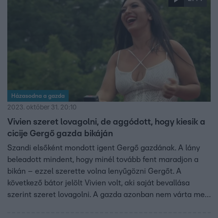
Házasodna a gazda
2023. október 31. 20:10
Vivien szeret lovagolni, de aggódott, hogy kiesik a
cicije Gergő gazda bikáján
Szandi elsőként mondott igent Gergő gazdának. A lány
beleadott mindent, hogy minél tovább fent maradjon a
bikán – ezzel szerette volna lenyűgözni Gergőt. A
következő bátor jelölt Vivien volt, aki saját bevallása
szerint szeret lovagolni. A gazda azonban nem várta meg,
mi lesz a rodeó vége, elvitte Fannit, hogy négyszemközt