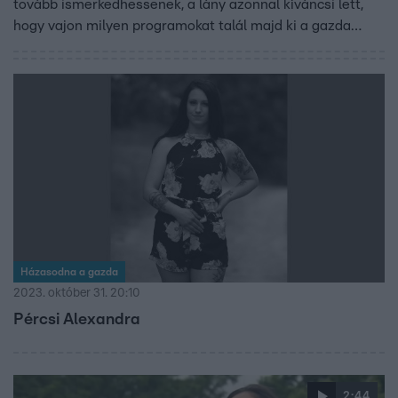
tovább ismerkedhessenek, a lány azonnal kíváncsi lett,
hogy vajon milyen programokat talál majd ki a gazda
kettejüknek.
Házasodna a gazda
2023. október 31. 20:10
Pércsi Alexandra
2:44