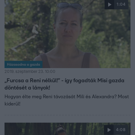
1:04
Házasodna a gazda
2019. szeptember 23. 10:00
„Furcsa a Reni nélkül!” - így fogadták Misi gazda
döntését a lányok!
Hogyan élte meg Reni távozását Mili és Alexandra? Most
kiderül!
4:08