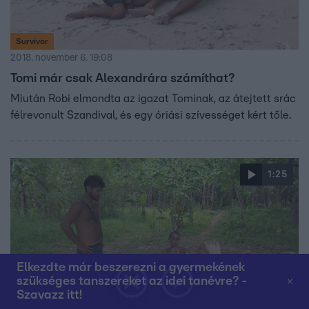
Survivor
2018. november 6. 19:08
Tomi már csak Alexandrára számíthat?
Miután Robi elmondta az igazat Tominak, az átejtett srác
félrevonult Szandival, és egy óriási szívességet kért tőle.
1:25
Elkezdte már beszerezni a gyermekének
szükséges tanszereket az idei tanévre? -
Szavazz itt!