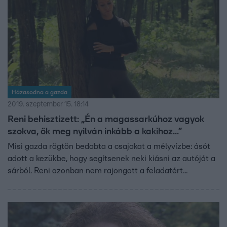
Házasodna a gazda
2019. szeptember 15. 18:14
Reni behisztizett: „Én a magassarkúhoz vagyok
szokva, ők meg nyilván inkább a kakihoz...”
Misi gazda rögtön bedobta a csajokat a mélyvízbe: ásót
adott a kezükbe, hogy segítsenek neki kiásni az autóját a
sárból. Reni azonban nem rajongott a feladatért...