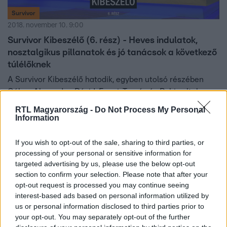
Survivor
2018. november 10. 9:00
Survivor Kibeszélő (6. rész) - Heves indulatok,
nosztalgikus pillanatok és jó tanácsok a következő
túlélőknek
A Survivor Kibeszélő hatodik, egyben utolsó részében
Gábor, Alexandra, Dávid, Fanni, Tamás és Robi voltak a
vendégek, a beszélgetést pedig a Survivor két
RTL Magyarország -
Do Not Process My Personal
főszerkesztője, Katona Andor és Oláh Ákos moderálták. Ki
Information
mit csinálna másképpen, ha újrakezdhetné a játékot?
Milyen volt visszanézniük a tévében a szigeten töltött
If you wish to opt-out of the sale, sharing to third parties, or
napokat? Sikerült-e rendezniük a nézeteltéréseket? Mit
processing of your personal or sensitive information for
targeted advertising by us, please use the below opt-out
tanácsolnak a 2019-es Survivor jelentkezőinek? Többek
13:09
section to confirm your selection. Please note that after your
között ezekre a kérdésekre is választ kapsz, ha megnézed
opt-out request is processed you may continue seeing
a kibeszélő műsor évadzáró részét!
interest-based ads based on personal information utilized by
us or personal information disclosed to third parties prior to
your opt-out. You may separately opt-out of the further