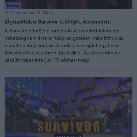
Fókusz
2018. november 28. 16:55
Elgázolták a Survivor túlélőjét, Alexandrát
A Survivor döntőjéig menetelő Alexandrát feleannyi
nehézség sem érte a Fülöp-szigeteken, mint itthon az
elmúlt néhány napban. A reality-szereplőt egy hete
fékezés nélkül a zebrán gázolták el. Az Alexandrával
készült teljes interjút ITT nézheti meg!