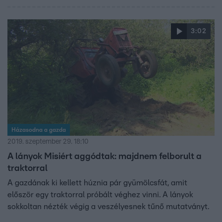
3:02
Házasodna a gazda
2019. szeptember 29. 18:10
A lányok Misiért aggódtak: majdnem felborult a
traktorral
A gazdának ki kellett húznia pár gyümölcsfát, amit
először egy traktorral próbált véghez vinni. A lányok
sokkoltan nézték végig a veszélyesnek tűnő mutatványt.