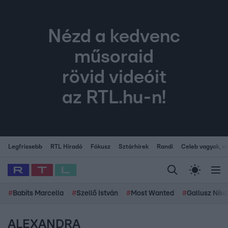
Nézd a kedvenc
műsoraid
rövid videóit
az RTL.hu-n!
Legfrissebb
RTL Híradó
Fókusz
Sztárhírek
Randi
Celeb vagyok, me
#
Babits Marcella
#
Szellő István
#
Most Wanted
#
Gallusz Niko
ALEXANDRA