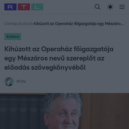
Legfrissebb
RTL Híradó
Fókusz
Sztárhírek
Randi
Celeb vagyok, me
#
Babits Marcella
#
Szellő István
#
Most Wanted
#
Gallusz Niko
Címlap
›
Kultúra
›
Kihúzott az Operaház főigazgatója egy Mészáros nevű szereplőt az előadás szövegkönyvéből
Kultúra
Kihúzott az Operaház főigazgatója
egy Mészáros nevű szereplőt az
előadás szövegkönyvéből
rtl.hu