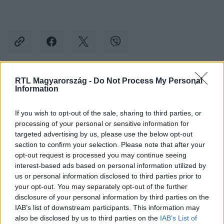
RTL Magyarország -
Do Not Process My Personal
Kövess minket, és értesülj a friss hírekről a
Information
Facebookon is!
If you wish to opt-out of the sale, sharing to third parties, or
processing of your personal or sensitive information for
Követem
targeted advertising by us, please use the below opt-out
section to confirm your selection. Please note that after your
opt-out request is processed you may continue seeing
interest-based ads based on personal information utilized by
us or personal information disclosed to third parties prior to
your opt-out. You may separately opt-out of the further
#
KULTÚRA
#
OPERAHÁZ
#
ÓKOVÁCS SZILVESZTER
disclosure of your personal information by third parties on the
IAB’s list of downstream participants. This information may
#
MÉSZÁROS LŐRINC
#
TARLÓS ISTVÁN
#
RENDEZŐ
also be disclosed by us to third parties on the
IAB’s List of