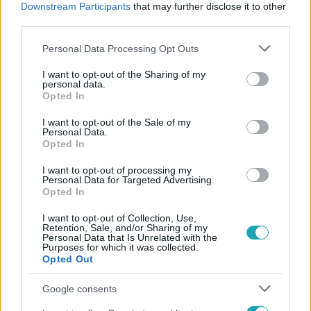
Downstream Participants
that may further disclose it to other
#
KÖNYV
#
OPERA
#
DARAB
third parties.
Please note that this website/app uses one or more Google
Personal Data Processing Opt Outs
services and may gather and store information including but
not limited to your visit or usage behaviour. You may click to
I want to opt-out of the Sharing of my
personal data.
grant or deny consent to Google and its third-party tags to
Opted In
use your data for below specified purposes in below Google
consent section.
I want to opt-out of the Sale of my
Népszerű
Personal Data.
Opted In
I want to opt-out of processing my
Personal Data for Targeted Advertising.
Opted In
I want to opt-out of Collection, Use,
Retention, Sale, and/or Sharing of my
Personal Data that Is Unrelated with the
Purposes for which it was collected.
Opted Out
Google consents