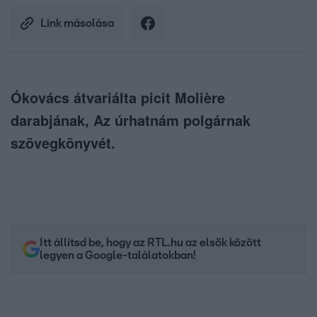
Link másolása
Ókovács átvariálta picit Molière
darabjának, Az úrhatnám polgárnak
szövegkönyvét.
Itt állítsd be, hogy az RTL.hu az elsők között
legyen a Google-találatokban!