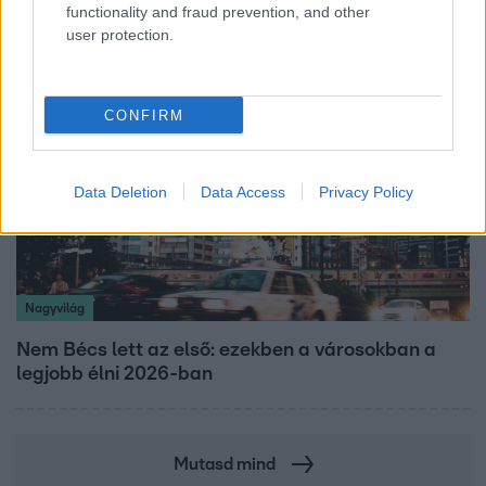
átalakítják őket
functionality and fraud prevention, and other
user protection.
CONFIRM
Data Deletion
Data Access
Privacy Policy
Nagyvilág
Nem Bécs lett az első: ezekben a városokban a
legjobb élni 2026-ban
Mutasd mind