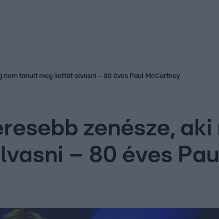
kolett
#
Időjárás
#
RTL műsor
#
Víz
#
Magyar Péter
#
Csillagjeg
g nem tanult meg kottát olvasni – 80 éves Paul McCartney
eresebb zenésze, ak
olvasni – 80 éves Pa