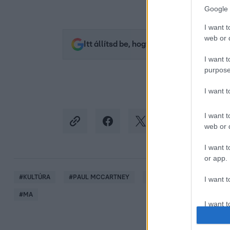
Google 
I want t
web or d
Itt állítsd be, hogy az RTL.hu az elsők 
I want t
purpose
I want 
I want t
web or d
I want t
or app.
#
KULTÚRA
#
PAUL MCCARTNEY
#
BEATLES
#
JOHN LE
I want t
#
MA
I want t
authenti