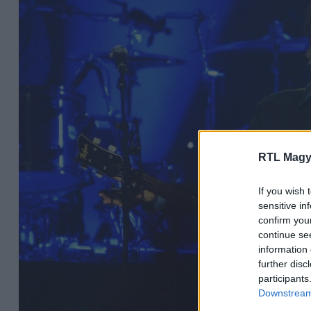
RTL Magy
If you wish 
sensitive in
confirm you
continue se
information 
further disc
participants
Downstream 