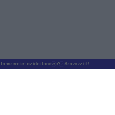
nszereket az idei tanévre? - Szavazz itt!
Kapcsolat
RTL Group Beszál