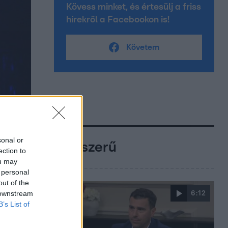
Kövess minket, és értesülj a friss
hírekről a Facebookon is!
Követem
sonal or
Népszerű
ection to
ou may
 personal
out of the
 downstream
6:12
B’s List of