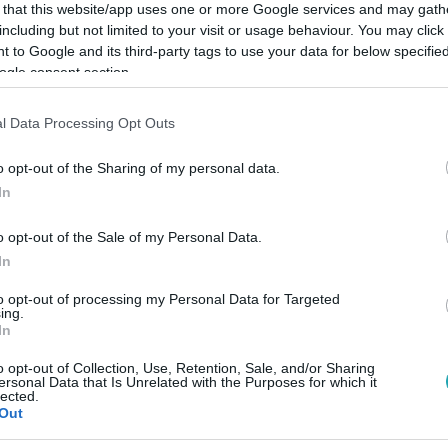
 that this website/app uses one or more Google services and may gath
including but not limited to your visit or usage behaviour. You may click 
 to Google and its third-party tags to use your data for below specifi
ogle consent section.
Link másolása
l Data Processing Opt Outs
o opt-out of the Sharing of my personal data.
In
, a valaha volt legnagyobb hatású zenekar
o opt-out of the Sale of my Personal Data.
enialitása világ életében elképesztő
In
olykor álmából felébredve dobta össze a
to opt-out of processing my Personal Data for Targeted
 úgy tartja a kedve, ma is egyedül
ing.
In
drással, Márton Andrással és Németh
o opt-out of Collection, Use, Retention, Sale, and/or Sharing
 mi tette élő legendává a legbájosabb arcú
ersonal Data that Is Unrelated with the Purposes for which it
lected.
 ragadja közönséget.
Out