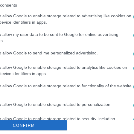
consents
o allow Google to enable storage related to advertising like cookies on
evice identifiers in apps.
között legyen a Google-találatokban!
o allow my user data to be sent to Google for online advertising
s.
to allow Google to send me personalized advertising.
o allow Google to enable storage related to analytics like cookies on
evice identifiers in apps.
o allow Google to enable storage related to functionality of the website
NNON
#
GEORGE HARRISON
#
RINGO STARR
#
SZÜLETÉSNAP
o allow Google to enable storage related to personalization.
o allow Google to enable storage related to security, including
cation functionality and fraud prevention, and other user protection.
CONFIRM