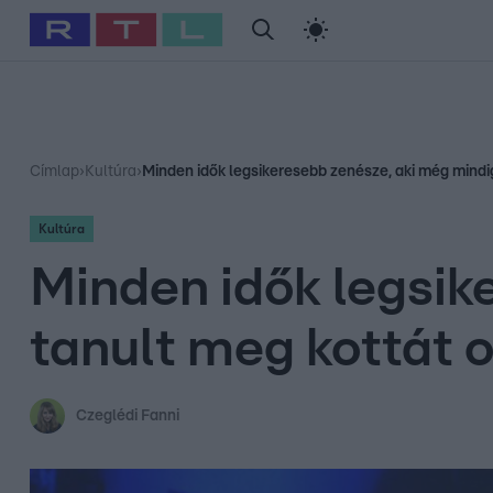
#
Babits Marcella
#
Szellő István
#
Most Wanted
#
Gallusz Ni
Címlap
›
Kultúra
›
Minden idők legsikeresebb zenésze, aki még mindi
Kultúra
Minden idők legsik
tanult meg kottát 
Czeglédi Fanni