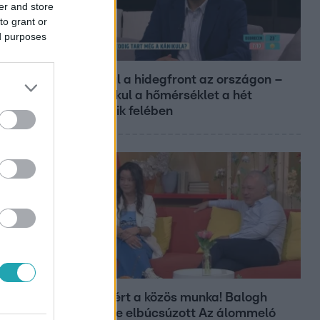
er and store
to grant or
ed purposes
Reggeli
Átvonul a hidegfront az országon –
így alakul a hőmérséklet a hét
második felében
Bulvár
Véget ért a közös munka! Balogh
Levente elbúcsúzott Az álommeló