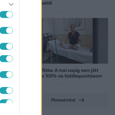
győztesétől
Bulvár
Rubint Réka: A mai napig nem jött
vissza a 100%-os tüdőkapacitásom
Mutasd mind