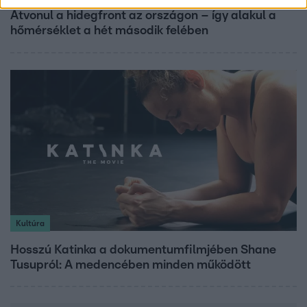
Átvonul a hidegfront az országon – így alakul a
hőmérséklet a hét második felében
Kultúra
Hosszú Katinka a dokumentumfilmjében Shane
Tusupról: A medencében minden működött