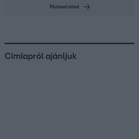
Mutasd mind
Címlapról ajánljuk