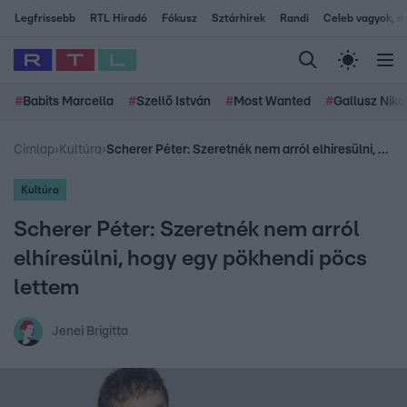
Legfrissebb
RTL Híradó
Fókusz
Sztárhírek
Randi
Celeb vagyok, me
#
Babits Marcella
#
Szellő István
#
Most Wanted
#
Gallusz Niko
Címlap
›
Kultúra
›
Scherer Péter: Szeretnék nem arról elhíresülni, hogy egy pökhendi pöcs lettem
Kultúra
Scherer Péter: Szeretnék nem arról
elhíresülni, hogy egy pökhendi pöcs
lettem
Jenei Brigitta