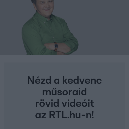
Nézd a kedvenc
műsoraid
rövid videóit
az RTL.hu-n!