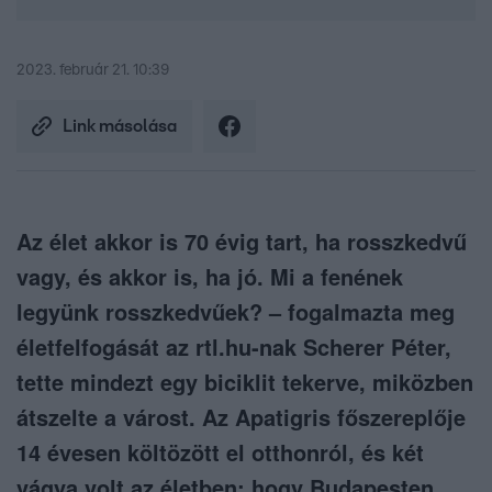
2023. február 21. 10:39
Link másolása
Az élet akkor is 70 évig tart, ha rosszkedvű
vagy, és akkor is, ha jó. Mi a fenének
legyünk rosszkedvűek? – fogalmazta meg
életfelfogását az rtl.hu-nak Scherer Péter,
tette mindezt egy biciklit tekerve, miközben
átszelte a várost. Az Apatigris főszereplője
14 évesen költözött el otthonról, és két
vágya volt az életben: hogy Budapesten