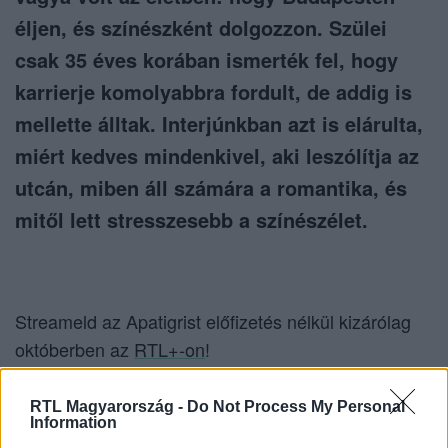
éljen, és színészként dolgozzon. Szülei
csak 35 éves korában ismerték fel, hogy
karrierje komolyabbra fordult, de addig is
mellette álltak. Interjúnkban azt is elárulta,
miért kedves mindenkivel, aki leszólítja az
utcán, miben áll számára a romantika, és
mitől lett stresszesebb a színészélet.
Streameld az Apatigrist előfizetés nélkül kizárólag
októberben az
RTL+-on
!
RTL Magyarország -
Do Not Process My Personal
Information
Itt állítsd be, hogy az RTL.hu az elsők között
legyen a Google-találatokban!