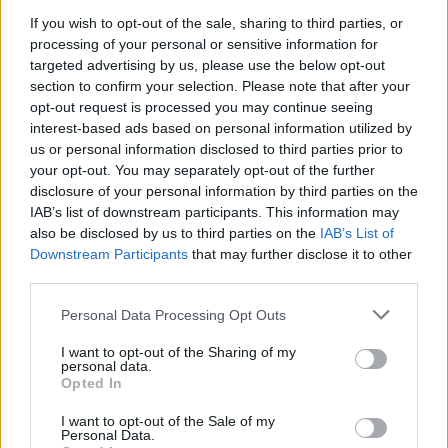
If you wish to opt-out of the sale, sharing to third parties, or
processing of your personal or sensitive information for
targeted advertising by us, please use the below opt-out
section to confirm your selection. Please note that after your
opt-out request is processed you may continue seeing
interest-based ads based on personal information utilized by
us or personal information disclosed to third parties prior to
your opt-out. You may separately opt-out of the further
disclosure of your personal information by third parties on the
IAB’s list of downstream participants. This information may
also be disclosed by us to third parties on the
IAB’s List of
Downstream Participants
that may further disclose it to other
Kövess minket, és értesülj a friss hírekről a
third parties.
Facebookon is!
Please note that this website/app uses one or more Google
Personal Data Processing Opt Outs
services and may gather and store information including but
Követem
not limited to your visit or usage behaviour. You may click to
I want to opt-out of the Sharing of my
personal data.
grant or deny consent to Google and its third-party tags to
Opted In
use your data for below specified purposes in below Google
consent section.
I want to opt-out of the Sale of my
Personal Data.