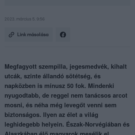
2023. március 5. 9:56
Link másolása
Megfagyott szempilla, jegesmedvék, kihalt
utcák, szinte állandó sötétség, és
napközben is mínusz 50 fok. Mindenki
nyugodtabb, de reggel nem tanácsos arcot
mosni, és néha még levegőt venni sem
biztonságos. Ilyen az élet a világ
leghidegebb helyein. Észak-Norvégiában és
Alaszkában élő magyarok mesélik el,