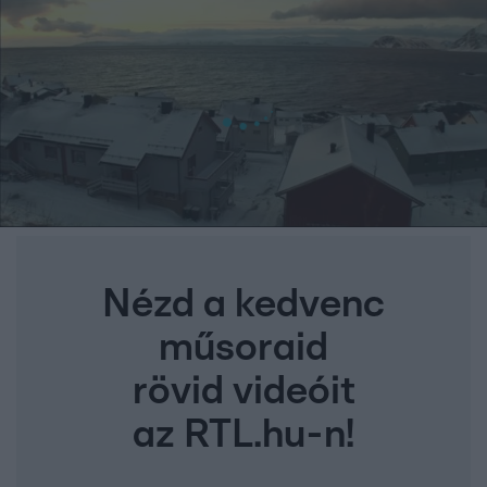
Nézd a kedvenc
műsoraid
rövid videóit
az RTL.hu-n!