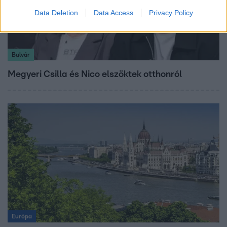
Data Deletion
Data Access
Privacy Policy
Bulvár
Megyeri Csilla és Nico elszöktek otthonról
Európa