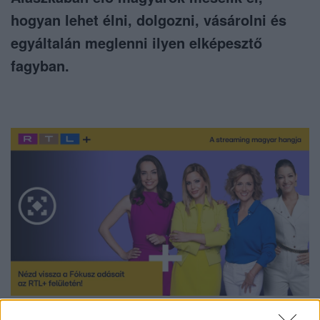
hogyan lehet élni, dolgozni, vásárolni és
egyáltalán meglenni ilyen elképesztő
fagyban.
Nézd vissza a Fókusz adásait az RTL+-on!