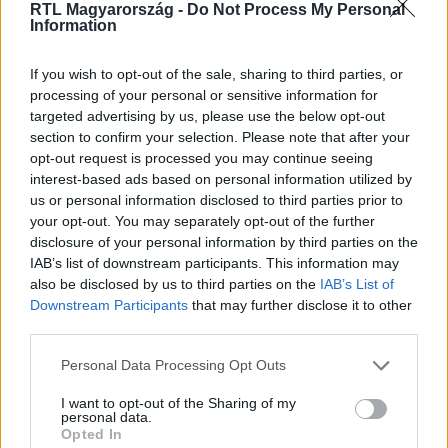
RTL Magyarország -
Do Not Process My Personal
Information
If you wish to opt-out of the sale, sharing to third parties, or
Itt állítsd be, hogy az RTL.hu az elsők között
processing of your personal or sensitive information for
legyen a Google-találatokban!
targeted advertising by us, please use the below opt-out
section to confirm your selection. Please note that after your
opt-out request is processed you may continue seeing
interest-based ads based on personal information utilized by
us or personal information disclosed to third parties prior to
your opt-out. You may separately opt-out of the further
disclosure of your personal information by third parties on the
IAB’s list of downstream participants. This information may
also be disclosed by us to third parties on the
IAB’s List of
Downstream Participants
that may further disclose it to other
third parties.
Please note that this website/app uses one or more Google
Kövess minket, és értesülj a friss hírekről a
Personal Data Processing Opt Outs
services and may gather and store information including but
Facebookon is!
not limited to your visit or usage behaviour. You may click to
I want to opt-out of the Sharing of my
personal data.
grant or deny consent to Google and its third-party tags to
Opted In
Követem
use your data for below specified purposes in below Google