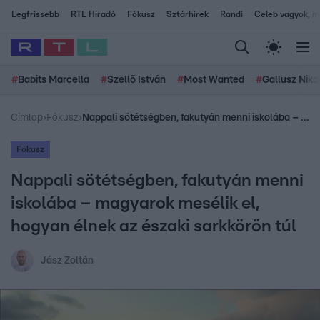
Legfrissebb
RTL Híradó
Fókusz
Sztárhírek
Randi
Celeb vagyok, me
#
Babits Marcella
#
Szellő István
#
Most Wanted
#
Gallusz Niko
Címlap
›
Fókusz
›
Nappali sötétségben, fakutyán menni iskolába – magyarok mesélik el, hogyan élnek az északi sarkkörön túl
Fókusz
Nappali sötétségben, fakutyán menni
iskolába – magyarok mesélik el,
hogyan élnek az északi sarkkörön túl
Jász Zoltán