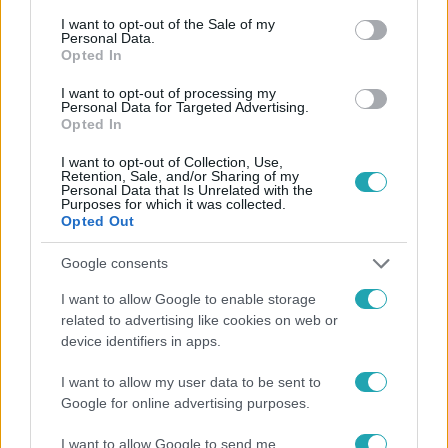
consent section.
I want to opt-out of the Sale of my
Personal Data.
Opted In
I want to opt-out of processing my
Personal Data for Targeted Advertising.
Opted In
#
FÓKUSZ
#
VIDEÓ
#
KÜLFÖLD
#
MAGYAROK
I want to opt-out of Collection, Use,
#
HIDEG
#
SARKKÖR
#
ALASZKA
#
NORVÉGIA
Retention, Sale, and/or Sharing of my
Personal Data that Is Unrelated with the
#
KÜLFÖLDÖN ÉLŐ MAGYAROK
#
ÉLETMÓD
Purposes for which it was collected.
Opted Out
Google consents
I want to allow Google to enable storage
related to advertising like cookies on web or
device identifiers in apps.
Népszerű
I want to allow my user data to be sent to
Google for online advertising purposes.
I want to allow Google to send me