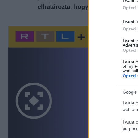
I want t
elhatározta, hogy ő szeretne lenni
Opted 
I want t
Opted 
I want 
Advertis
Opted 
I want t
of my P
was col
Opted 
Google 
I want t
web or d
I want t
purpose