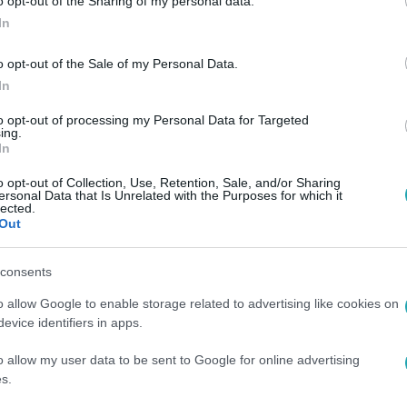
o opt-out of the Sharing of my personal data.
 a világ legidősebb válogatott hokijátékosa.
In
o opt-out of the Sale of my Personal Data.
In
to opt-out of processing my Personal Data for Targeted
ing.
In
o opt-out of Collection, Use, Retention, Sale, and/or Sharing
ersonal Data that Is Unrelated with the Purposes for which it
lected.
Out
consents
o allow Google to enable storage related to advertising like cookies on
evice identifiers in apps.
o allow my user data to be sent to Google for online advertising
s.