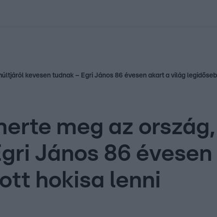
kolett
#
Időjárás
#
RTL műsor
#
Víz
#
Magyar Péter
#
Csillagjeg
últjáról kevesen tudnak – Egri János 86 évesen akart a világ legidőseb
erte meg az ország, 
gri János 86 évesen 
tt hokisa lenni