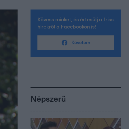
Kövess minket, és értesülj a friss
hírekről a Facebookon is!
Követem
Népszerű