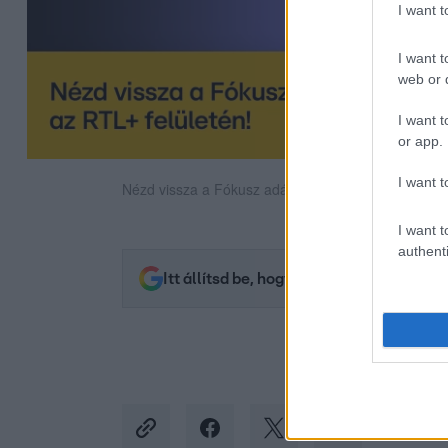
I want 
I want t
web or d
I want t
or app.
I want t
Nézd vissza a Fókusz adásait az RTL+-on!
I want t
authenti
Itt állítsd be, hogy az RTL.hu az elsők 