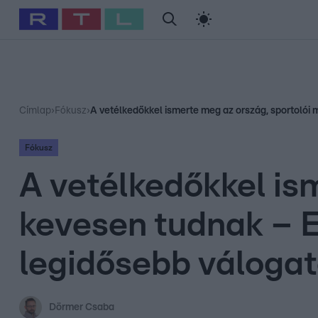
#
Babits Marcella
#
Szellő István
#
Most Wanted
#
Gallusz Ni
Címlap
›
Fókusz
›
A vetélkedőkkel ismerte meg az ország, sportolói m
Fókusz
A vetélkedőkkel ism
kevesen tudnak – E
legidősebb válogato
Dörmer Csaba