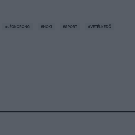
#
JÉGKORONG
#
HOKI
#
SPORT
#
VETÉLKEDŐ