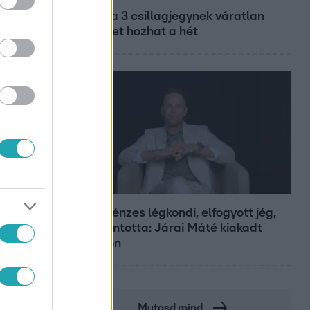
Ennek a 3 csillagjegynek váratlan
sikereket hozhat a hét
Bulvár
Pluszpénzes légkondi, elfogyott jég,
zöld rántotta: Járai Máté kiakadt
Siófokon
Mutasd mind