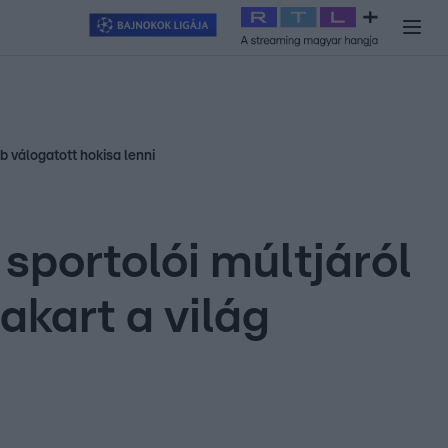
y
#
RTL+
#
Exek csatája 2026
#
Celeb vagyok, ments ki innen
#
H
b válogatott hokisa lenni
sportolói múltjáról
akart a világ