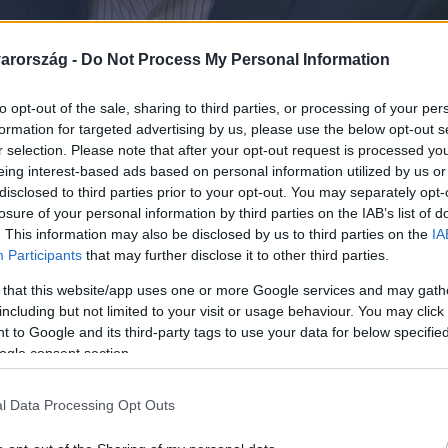
arország -
Do Not Process My Personal Information
to opt-out of the sale, sharing to third parties, or processing of your per
formation for targeted advertising by us, please use the below opt-out s
r selection. Please note that after your opt-out request is processed y
eing interest-based ads based on personal information utilized by us or
Link másolása
disclosed to third parties prior to your opt-out. You may separately opt-
losure of your personal information by third parties on the IAB’s list of
. This information may also be disclosed by us to third parties on the
IA
Participants
that may further disclose it to other third parties.
 nyilvánosságot. A magyar televíziózás egyik
 that this website/app uses one or more Google services and may gath
a jégkorongpálya közelében törte meg az
including but not limited to your visit or usage behaviour. You may click 
 to Google and its third-party tags to use your data for below specifi
szág az olyan tévés vetélkedőkből ismerte
ogle consent section.
ág vagy a Játék a betűkkel, azt kevesen
 televízió előtt a másik nagy szerelem a
l Data Processing Opt Outs
an játszik és egy évvel korábban azt is