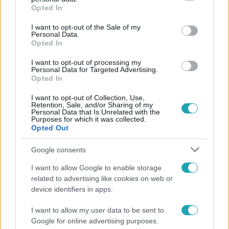
grant or deny consent to Google and its third-party tags to
Opted In
use your data for below specified purposes in below Google
consent section.
I want to opt-out of the Sale of my
Népszerű
Personal Data.
Opted In
I want to opt-out of processing my
Personal Data for Targeted Advertising.
Opted In
14:09
I want to opt-out of Collection, Use,
Retention, Sale, and/or Sharing of my
Personal Data that Is Unrelated with the
Purposes for which it was collected.
Opted Out
Google consents
I want to allow Google to enable storage
related to advertising like cookies on web or
Reggeli
device identifiers in apps.
„A csúcs opcionális, a biztonságos hazatérés
I want to allow my user data to be sent to
kötelező” – 50 méterre a csúcstól fordult vissza
Google for online advertising purposes.
Klein Dávid