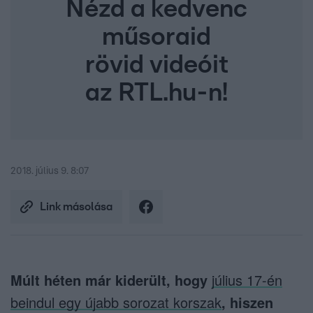
Nézd a kedvenc
műsoraid
rövid videóit
az RTL.hu-n!
2018. július 9. 8:07
Link másolása
Múlt héten már kiderült, hogy
július 17-én
beindul egy újabb sorozat korszak
, hiszen