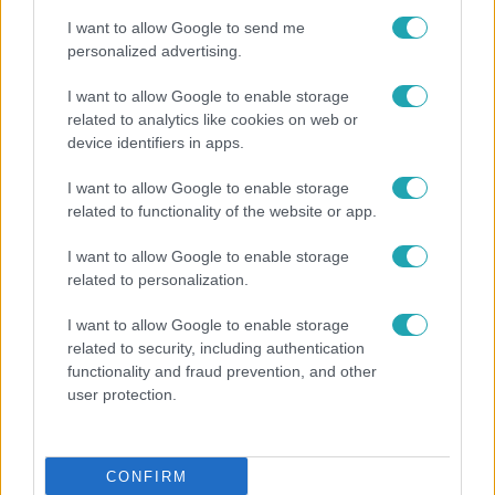
I want to allow Google to send me
personalized advertising.
I want to allow Google to enable storage
related to analytics like cookies on web or
device identifiers in apps.
I want to allow Google to enable storage
related to functionality of the website or app.
I want to allow Google to enable storage
related to personalization.
Bulvár
I want to allow Google to enable storage
Bódig Guszti és Margó büszkén jelentették be:
related to security, including authentication
megvan a család első diplomása
functionality and fraud prevention, and other
user protection.
CONFIRM