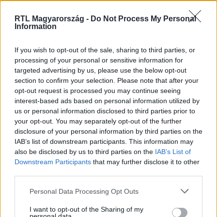
RTL Magyarország -
Do Not Process My Personal
Kövess minket, és értesülj a friss hírekről a
Information
Facebookon is!
If you wish to opt-out of the sale, sharing to third parties, or
processing of your personal or sensitive information for
Követem
targeted advertising by us, please use the below opt-out
section to confirm your selection. Please note that after your
opt-out request is processed you may continue seeing
interest-based ads based on personal information utilized by
us or personal information disclosed to third parties prior to
your opt-out. You may separately opt-out of the further
#
SOROZAT KLUB
#
SZEMFÉNYVESZTŐK
disclosure of your personal information by third parties on the
IAB’s list of downstream participants. This information may
#
PRIVÁT KOPÓK
#
DOKTOR MURPHY
#
SOROZATOK
also be disclosed by us to third parties on the
IAB’s List of
Downstream Participants
that may further disclose it to other
#
PREMIER
third parties.
Please note that this website/app uses one or more Google
Personal Data Processing Opt Outs
services and may gather and store information including but
not limited to your visit or usage behaviour. You may click to
I want to opt-out of the Sharing of my
personal data.