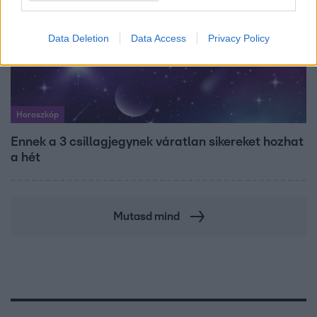
Data Deletion
Data Access
Privacy Policy
Horoszkóp
Ennek a 3 csillagjegynek váratlan sikereket hozhat
a hét
Mutasd mind