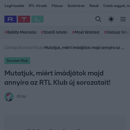
Legfrissebb
RTL Híradó
Fókusz
Sztárhírek
Randi
Celeb vagyok, me
#
Babits Marcella
#
Szellő István
#
Most Wanted
#
Gallusz Niko
Címlap
›
Sorozat Klub
›
Mutatjuk, miért imádjátok majd annyira az RTL Klub új sorozatait!
Sorozat Klub
Mutatjuk, miért imádjátok majd
annyira az RTL Klub új sorozatait!
rtl.hu