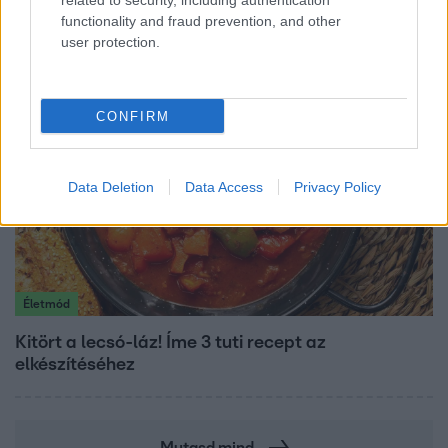
related to security, including authentication
functionality and fraud prevention, and other
Veréb Tamás és felesége nagy bejelentést tettek
user protection.
CONFIRM
Data Deletion
Data Access
Privacy Policy
Életmód
Kitört a lecsó-láz! Íme 3 tuti recept az
elkészítéséhez
Mutasd mind