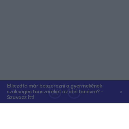
Elkezdte már beszerezni a gyermekének
szükséges tanszereket az idei tanévre? -
Szavazz itt!