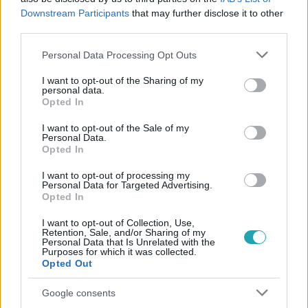
#
REGGELI
#
LAKATOS MÁRK
#
PAPP GERGELY
Downstream Participants
that may further disclose it to other
third parties.
#
GERENDÁS PÉTER
#
GYEREKEK
#
ÉDESAPA
#
TEHETSÉG
#
KARRIER
Please note that this website/app uses one or more Google
Personal Data Processing Opt Outs
services and may gather and store information including but
not limited to your visit or usage behaviour. You may click to
I want to opt-out of the Sharing of my
personal data.
grant or deny consent to Google and its third-party tags to
Opted In
use your data for below specified purposes in below Google
consent section.
I want to opt-out of the Sale of my
Personal Data.
Opted In
Népszerű
I want to opt-out of processing my
Personal Data for Targeted Advertising.
Opted In
I want to opt-out of Collection, Use,
Retention, Sale, and/or Sharing of my
Personal Data that Is Unrelated with the
Purposes for which it was collected.
Opted Out
Google consents