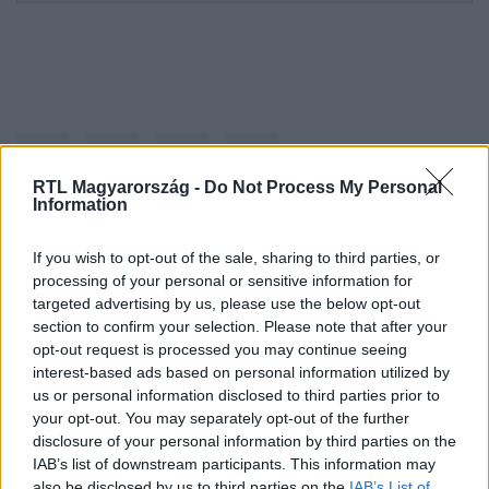
RTL Magyarország -
Do Not Process My Personal
Information
If you wish to opt-out of the sale, sharing to third parties, or
Kövess minket, és értesülj a friss hírekről a
processing of your personal or sensitive information for
Facebookon is!
targeted advertising by us, please use the below opt-out
section to confirm your selection. Please note that after your
Követem
opt-out request is processed you may continue seeing
interest-based ads based on personal information utilized by
us or personal information disclosed to third parties prior to
your opt-out. You may separately opt-out of the further
disclosure of your personal information by third parties on the
IAB’s list of downstream participants. This information may
also be disclosed by us to third parties on the
IAB’s List of