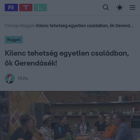
Legfrissebb
RTL Híradó
Fókusz
Sztárhírek
Randi
Celeb vagyok, me
#
Babits Marcella
#
Szellő István
#
Most Wanted
#
Gallusz Niko
Címlap
›
Reggeli
›
Kilenc tehetség egyetlen családban, ők Gerendásék!
Reggeli
Kilenc tehetség egyetlen családban,
ők Gerendásék!
rtl.hu