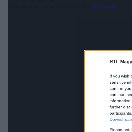
RTL Magy
If you wish 
sensitive in
confirm you
continue se
information 
further disc
participants
Downstream 
Please note