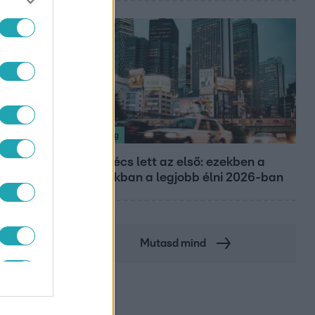
Nagyvilág
Nem Bécs lett az első: ezekben a
városokban a legjobb élni 2026-ban
Mutasd mind