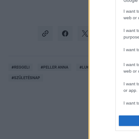
Google 
I want t
web or d
I want t
purpose
I want 
I want t
#
REGGELI
#
PELLER ANNA
#
LUKÁCS MIKI
#
FEHÉR TIBI
web or d
#
SZÜLETÉSNAP
I want t
or app.
I want t
I want t
authenti