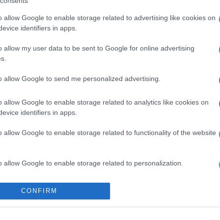
consents
o allow Google to enable storage related to advertising like cookies on
evice identifiers in apps.
o allow my user data to be sent to Google for online advertising
s.
to allow Google to send me personalized advertising.
o allow Google to enable storage related to analytics like cookies on
#
LENGYEL TAMÁS
#
VÁLÓTÁRSAK
#
MEGLEPETÉS
evice identifiers in apps.
o allow Google to enable storage related to functionality of the website
o allow Google to enable storage related to personalization.
o allow Google to enable storage related to security, including
CONFIRM
cation functionality and fraud prevention, and other user protection.