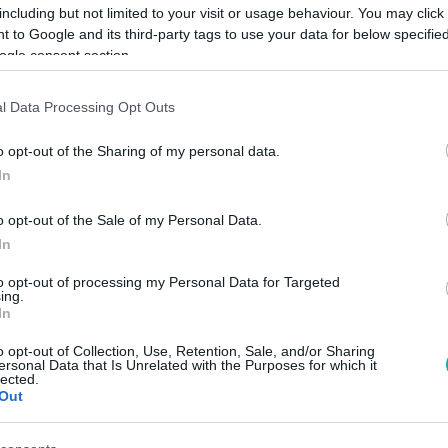
including but not limited to your visit or usage behaviour. You may click 
 to Google and its third-party tags to use your data for below specifi
ogle consent section.
l Data Processing Opt Outs
Link másolása
o opt-out of the Sharing of my personal data.
In
apját, így Anna és Tibi készült egy kis
o opt-out of the Sale of my Personal Data.
In
 is kiderült a várva várt sorozat harmadik
to opt-out of processing my Personal Data for Targeted
ing.
In
o opt-out of Collection, Use, Retention, Sale, and/or Sharing
ersonal Data that Is Unrelated with the Purposes for which it
lected.
Out
között legyen a Google-találatokban!