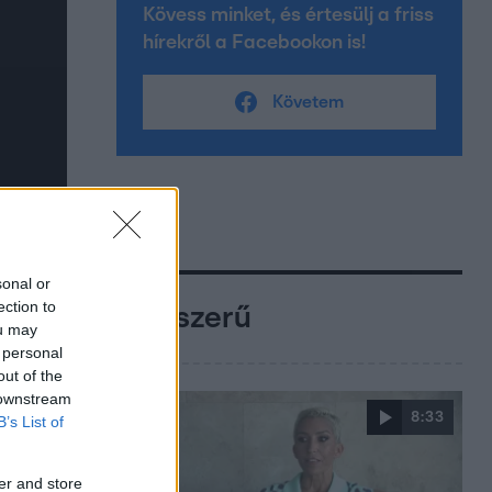
Kövess minket, és értesülj a friss
hírekről a Facebookon is!
Követem
sonal or
ection to
Népszerű
ou may
 personal
out of the
 downstream
8:33
B’s List of
er and store