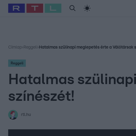
#
Babits Marcella
#
Szellő István
#
Most Wanted
#
Gallusz Ni
Címlap
›
Reggeli
›
Hatalmas szülinapi meglepetés érte a Válótársak s
Reggeli
Hatalmas szülinapi
színészét!
rtl.hu