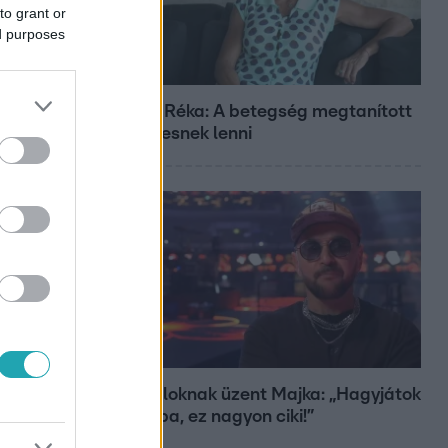
to grant or
ed purposes
Fókusz
Rubint Réka: A betegség megtanított
türelmesnek lenni
Bulvár
A fiataloknak üzent Majka: „Hagyjátok
ezt abba, ez nagyon ciki!”