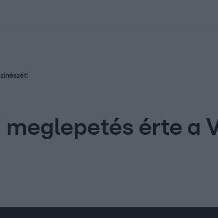
kolett
#
Időjárás
#
RTL műsor
#
Víz
#
Magyar Péter
#
Csillagjeg
zínészét!
 meglepetés érte a 