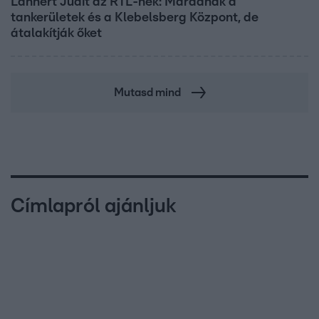
Lannert Judit az RTL-nek: Maradnak a
tankerületek és a Klebelsberg Központ, de
átalakítják őket
Mutasd mind
Címlapról ajánljuk