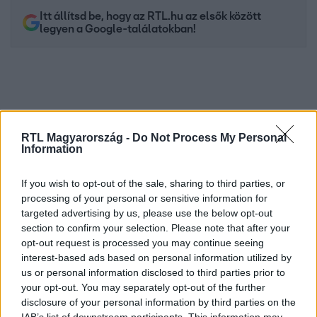
Itt állítsd be, hogy az RTL.hu az elsők között
legyen a Google-találatokban!
RTL Magyarország -
Do Not Process My Personal
Information
If you wish to opt-out of the sale, sharing to third parties, or
processing of your personal or sensitive information for
targeted advertising by us, please use the below opt-out
Kövess minket, és értesülj a friss hírekről a
section to confirm your selection. Please note that after your
Facebookon is!
opt-out request is processed you may continue seeing
interest-based ads based on personal information utilized by
Követem
us or personal information disclosed to third parties prior to
your opt-out. You may separately opt-out of the further
disclosure of your personal information by third parties on the