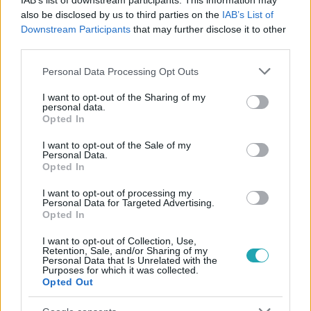
IAB’s list of downstream participants. This information may
also be disclosed by us to third parties on the
IAB’s List of
Downstream Participants
that may further disclose it to other
third parties.
#
MAGYARUL BALÓVAL
#
ADÁSRÉSZLETEK
Please note that this website/app uses one or more Google
Personal Data Processing Opt Outs
#
ELŐZETESEK
#
BALÓ GYÖRGY
#
CIVIL SZERVEZETEK
services and may gather and store information including but
#
PÁLYÁZATOK
not limited to your visit or usage behaviour. You may click to
I want to opt-out of the Sharing of my
personal data.
grant or deny consent to Google and its third-party tags to
Opted In
use your data for below specified purposes in below Google
consent section.
I want to opt-out of the Sale of my
Personal Data.
Opted In
I want to opt-out of processing my
Personal Data for Targeted Advertising.
Népszerű
Opted In
I want to opt-out of Collection, Use,
Retention, Sale, and/or Sharing of my
Personal Data that Is Unrelated with the
Purposes for which it was collected.
14:09
Opted Out