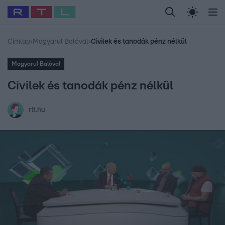
Legfrissebb
RTL Híradó
Fókusz
Sztárhírek
Randi
Celeb vagyok, me
#
Babits Marcella
#
Szellő István
#
Most Wanted
#
Gallusz Niko
Címlap
›
Magyarul Balóval
›
Civilek és tanodák pénz nélkül
Magyarul Balóval
Civilek és tanodák pénz nélkül
rtl.hu