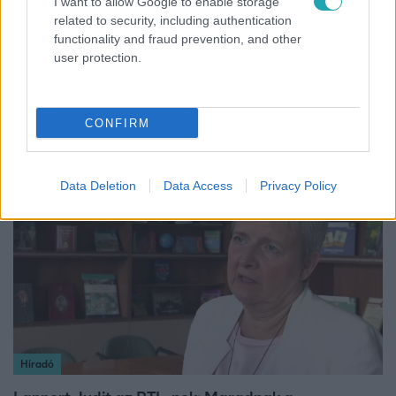
I want to allow Google to enable storage
related to security, including authentication
functionality and fraud prevention, and other
user protection.
Bulvár
Bódi Guszti és Margó büszkén jelentették be:
megvan a család első diplomása
CONFIRM
Data Deletion
Data Access
Privacy Policy
3:14
Híradó