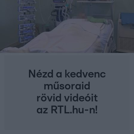
Nézd a kedvenc
műsoraid
rövid videóit
az RTL.hu-n!