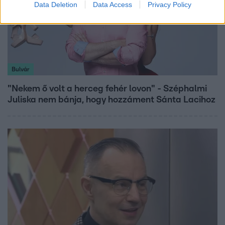
Data Deletion
Data Access
Privacy Policy
Bulvár
"Nekem ő volt a herceg fehér lovon" - Széphalmi
Juliska nem bánja, hogy hozzáment Sánta Lacihoz