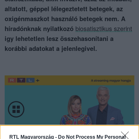
altatott, géppel lélegeztetett betegek, az
oxigénmaszkot használó betegek nem. A
híradónknak nyilatkozó
biosatisztikus szerint
igy lehetetlen lesz összehasonítani a
korábbi adatokat a jelenlegivel.
RTL Magyarország -
Do Not Process My Personal