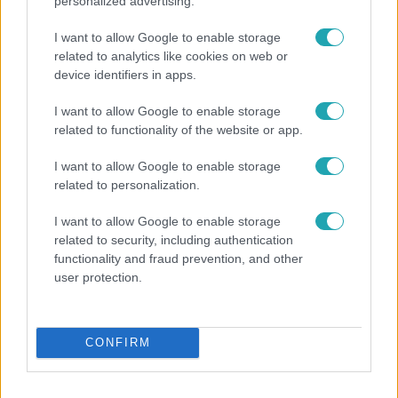
personalized advertising.
I want to allow Google to enable storage
related to analytics like cookies on web or
device identifiers in apps.
I want to allow Google to enable storage
related to functionality of the website or app.
I want to allow Google to enable storage
related to personalization.
Bulvár
I want to allow Google to enable storage
related to security, including authentication
"Nem beszélek már vele évek óta" - Édesapja
functionality and fraud prevention, and other
kitagadta Nagy Zsoltot
user protection.
CONFIRM