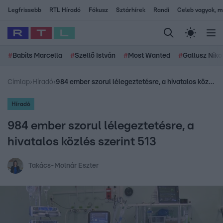
Legfrissebb
RTL Híradó
Fókusz
Sztárhírek
Randi
Celeb vagyok, me
#
Babits Marcella
#
Szellő István
#
Most Wanted
#
Gallusz Niko
Címlap
›
Híradó
›
984 ember szorul lélegeztetésre, a hivatalos közlés szerint 513
Híradó
984 ember szorul lélegeztetésre, a
hivatalos közlés szerint 513
Takács-Molnár Eszter