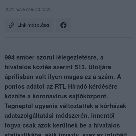
2021. november 30. 17:25
Link másolása
984 ember szorul lélegeztetésre, a
hivatalos közlés szerint 513. Utoljára
áprilisban volt ilyen magas ez a szám. A
pontos adatot az RTL Híradó kérdésére
közölte a koronavírus sajtóközpont.
Tegnaptól ugyanis változtattak a kórházak
adatszolgáltatási módszerén, innentől
fogva csak azok kerülnek be a hivatalos
statisztikába, akik invazív, azaz az intubált,