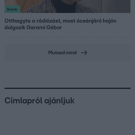
Bulvár
Otthagyta a rádiózást, most óceánjáró hajón
dolgozik Garami Gábor
Mutasd mind
Címlapról ajánljuk