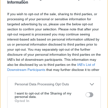
Information
If you wish to opt-out of the sale, sharing to third parties, or
Nézd vissza a Híradó adásait az RTL+ felületén!
processing of your personal or sensitive information for
targeted advertising by us, please use the below opt-out
section to confirm your selection. Please note that after your
opt-out request is processed you may continue seeing
Itt állítsd be, hogy az RTL.hu az elsők között
interest-based ads based on personal information utilized by
legyen a Google-találatokban!
us or personal information disclosed to third parties prior to
your opt-out. You may separately opt-out of the further
disclosure of your personal information by third parties on the
IAB’s list of downstream participants. This information may
also be disclosed by us to third parties on the
IAB’s List of
Downstream Participants
that may further disclose it to other
third parties.
Please note that this website/app uses one or more Google
Personal Data Processing Opt Outs
services and may gather and store information including but
not limited to your visit or usage behaviour. You may click to
I want to opt-out of the Sharing of my
personal data.
grant or deny consent to Google and its third-party tags to
Opted In
Kövess minket, és értesülj a friss hírekről a
use your data for below specified purposes in below Google