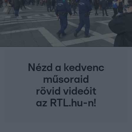
Nézd a kedvenc
műsoraid
rövid videóit
az RTL.hu-n!