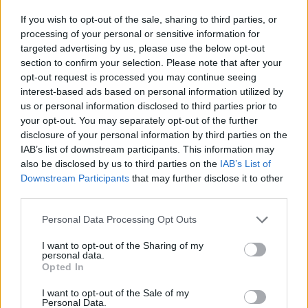
If you wish to opt-out of the sale, sharing to third parties, or
processing of your personal or sensitive information for
Itt állítsd be, hogy az RTL.hu az elsők között
targeted advertising by us, please use the below opt-out
legyen a Google-találatokban!
section to confirm your selection. Please note that after your
opt-out request is processed you may continue seeing
interest-based ads based on personal information utilized by
us or personal information disclosed to third parties prior to
your opt-out. You may separately opt-out of the further
disclosure of your personal information by third parties on the
IAB’s list of downstream participants. This information may
also be disclosed by us to third parties on the
IAB’s List of
Downstream Participants
that may further disclose it to other
third parties.
Please note that this website/app uses one or more Google
Personal Data Processing Opt Outs
services and may gather and store information including but
Kövess minket, és értesülj a friss hírekről a
not limited to your visit or usage behaviour. You may click to
I want to opt-out of the Sharing of my
Facebookon is!
personal data.
grant or deny consent to Google and its third-party tags to
Opted In
use your data for below specified purposes in below Google
consent section.
Követem
I want to opt-out of the Sale of my
Personal Data.