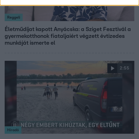
Reggeli
Életműdíjat kapott Anyácska: a Sziget Fesztivál a
gyermekotthonok fiataljaiért végzett évtizedes
munkáját ismerte el
2:55
Híradó