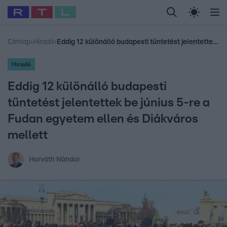
Legfrissebb
RTL Híradó
Fókusz
Sztárhírek
Randi
Celeb vagyok, me
#
Babits Marcella
#
Szellő István
#
Most Wanted
#
Gallusz Niko
Címlap
›
Híradó
›
Eddig 12 különálló budapesti tüntetést jelentettek be június 5-re a Fudan egyetem ellen és Diákváros mellett
Híradó
Eddig 12 különálló budapesti
tüntetést jelentettek be június 5-re a
Fudan egyetem ellen és Diákváros
mellett
Horváth Nándor