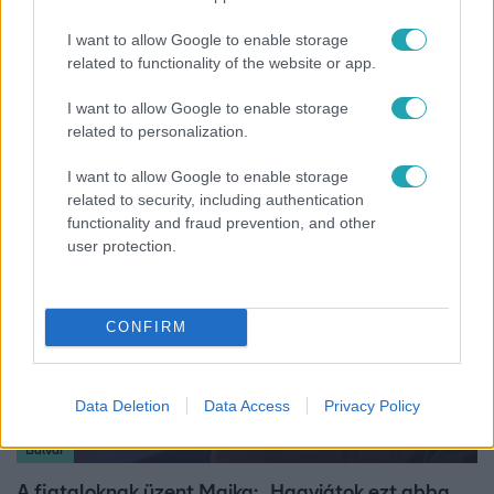
I want to allow Google to enable storage
related to functionality of the website or app.
Bulvár
I want to allow Google to enable storage
Pluszpénzes légkondi, elfogyott jég, zöld rántotta:
related to personalization.
Járai Máté kiakadt Siófokon
I want to allow Google to enable storage
related to security, including authentication
functionality and fraud prevention, and other
user protection.
CONFIRM
Data Deletion
Data Access
Privacy Policy
Bulvár
A fiataloknak üzent Majka: „Hagyjátok ezt abba,