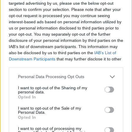
targeted advertising by us, please use the below opt-out
section to confirm your selection. Please note that after your
opt-out request is processed you may continue seeing
interest-based ads based on personal information utilized by
us or personal information disclosed to third parties prior to
your opt-out. You may separately opt-out of the further
disclosure of your personal information by third parties on the
IAB’s list of downstream participants. This information may
also be disclosed by us to third parties on the
IAB’s List of
Downstream Participants
that may further disclose it to other
third parties.
Kövess minket, és értesülj a friss hírekről a
Please note that this website/app uses one or more Google
Personal Data Processing Opt Outs
Facebookon is!
services and may gather and store information including but
not limited to your visit or usage behaviour. You may click to
I want to opt-out of the Sharing of my
personal data.
grant or deny consent to Google and its third-party tags to
Követem
Opted In
use your data for below specified purposes in below Google
consent section.
I want to opt-out of the Sale of my
Personal Data.
Opted In
I want to opt-out of processing my