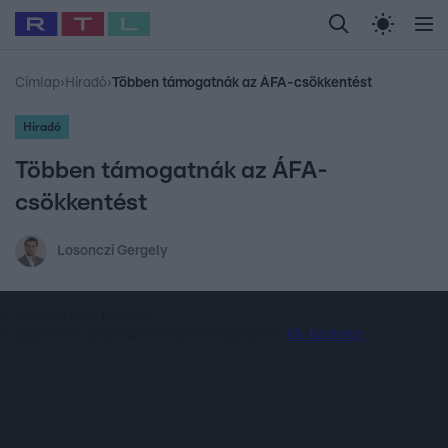
Legfrissebb
RTL Híradó
Fókusz
Sztárhírek
Randi
Celeb vagyok, me
#
Babits Marcella
#
Szellő István
#
Most Wanted
#
Gallusz Niko
Címlap
›
Híradó
›
Többen támogatnák az ÁFA-csökkentést
Híradó
Többen támogatnák az ÁFA-
csökkentést
Losonczi Gergely