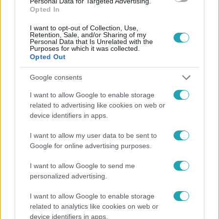
Personal Data for Targeted Advertising.
#
HÍRADÓ
#
ÁFA
#
KORMÁNY
#
SZJA
Opted In
#
CSÖKKENT
#
GAZDASÁG
#
STATISZTIKA
I want to opt-out of Collection, Use,
Retention, Sale, and/or Sharing of my
Personal Data that Is Unrelated with the
Purposes for which it was collected.
Opted Out
Google consents
I want to allow Google to enable storage
related to advertising like cookies on web or
Népszerű
device identifiers in apps.
I want to allow my user data to be sent to
Google for online advertising purposes.
I want to allow Google to send me
personalized advertising.
I want to allow Google to enable storage
related to analytics like cookies on web or
device identifiers in apps.