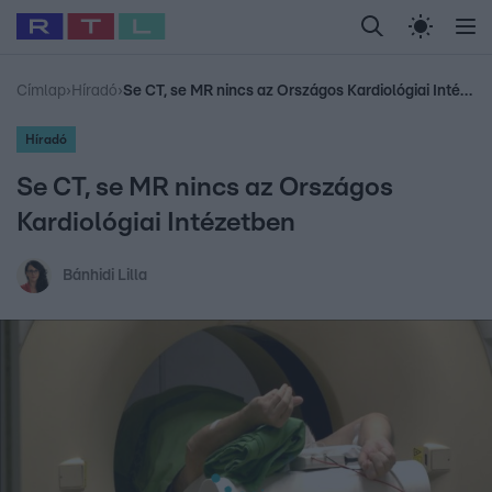
Legfrissebb
RTL Híradó
Fókusz
Sztárhírek
Randi
Celeb vagyok, me
#
Babits Marcella
#
Szellő István
#
Most Wanted
#
Gallusz Niko
Címlap
›
Híradó
›
Se CT, se MR nincs az Országos Kardiológiai Intézetben
Híradó
Se CT, se MR nincs az Országos
Kardiológiai Intézetben
Bánhidi Lilla