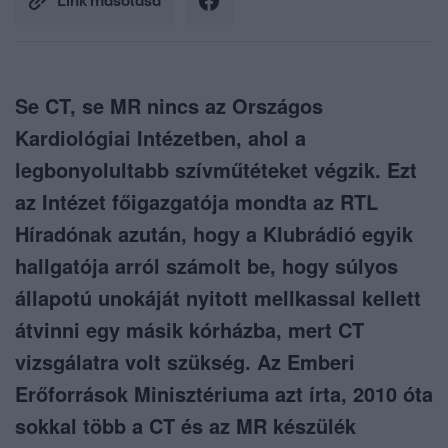
Link másolása
Se CT, se MR nincs az Országos
Kardiológiai Intézetben, ahol a
legbonyolultabb szívműtéteket végzik. Ezt
az Intézet főigazgatója mondta az RTL
Híradónak azután, hogy a Klubrádió egyik
hallgatója arról számolt be, hogy súlyos
állapotú unokáját nyitott mellkassal kellett
átvinni egy másik kórházba, mert CT
vizsgálatra volt szükség. Az Emberi
Erőforrások Minisztériuma azt írta, 2010 óta
sokkal több a CT és az MR készülék