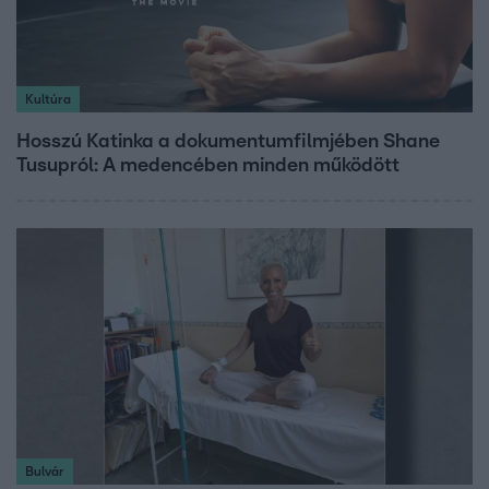
Kultúra
Hosszú Katinka a dokumentumfilmjében Shane
Tusupról: A medencében minden működött
Bulvár