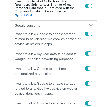
I want to opt-out of Collection, Use,
Követem
Retention, Sale, and/or Sharing of my
Personal Data that Is Unrelated with the
Purposes for which it was collected.
Opted Out
Google consents
I want to allow Google to enable storage
#
HÍRADÓ
#
EGÉSZSÉGÜGY
related to advertising like cookies on web or
#
ORSZÁGOS KARDIOLÓGIAI INTÉZET
#
CT
#
MR
device identifiers in apps.
I want to allow my user data to be sent to
Google for online advertising purposes.
I want to allow Google to send me
personalized advertising.
I want to allow Google to enable storage
Népszerű
related to analytics like cookies on web or
device identifiers in apps.
I want to allow Google to enable storage
2:55