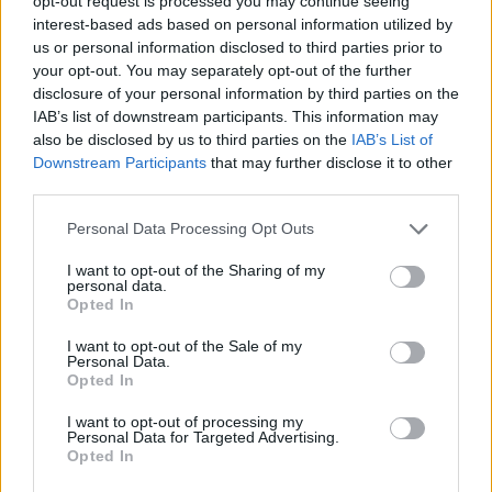
opt-out request is processed you may continue seeing
Nézd vissza a Híradó adásait az RTL+ felületén!
interest-based ads based on personal information utilized by
us or personal information disclosed to third parties prior to
your opt-out. You may separately opt-out of the further
disclosure of your personal information by third parties on the
Itt állítsd be, hogy az RTL.hu az elsők között
IAB’s list of downstream participants. This information may
legyen a Google-találatokban!
also be disclosed by us to third parties on the
IAB’s List of
Downstream Participants
that may further disclose it to other
third parties.
Please note that this website/app uses one or more Google
Personal Data Processing Opt Outs
services and may gather and store information including but
not limited to your visit or usage behaviour. You may click to
I want to opt-out of the Sharing of my
personal data.
grant or deny consent to Google and its third-party tags to
Opted In
use your data for below specified purposes in below Google
consent section.
I want to opt-out of the Sale of my
Personal Data.
Opted In
Kövess minket, és értesülj a friss hírekről a
I want to opt-out of processing my
Personal Data for Targeted Advertising.
Facebookon is!
Opted In