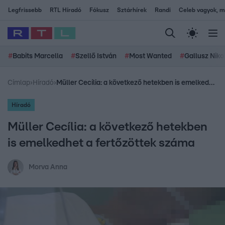
Legfrissebb
RTL Híradó
Fókusz
Sztárhírek
Randi
Celeb vagyok, me
#
Babits Marcella
#
Szellő István
#
Most Wanted
#
Gallusz Niko
Címlap
›
Híradó
›
Müller Cecília: a következő hetekben is emelkedhet a fertőzöttek száma
Híradó
Müller Cecília: a következő hetekben
is emelkedhet a fertőzöttek száma
Morva Anna