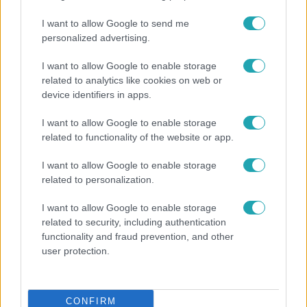
I want to allow Google to send me
13:37
personalized advertising.
I want to allow Google to enable storage
related to analytics like cookies on web or
device identifiers in apps.
I want to allow Google to enable storage
related to functionality of the website or app.
I want to allow Google to enable storage
Reggeli
related to personalization.
Öt gyereket neveltek fel közösen – szinte sosem
I want to allow Google to enable storage
mutatja meg férjét Ungár Anikó
related to security, including authentication
functionality and fraud prevention, and other
user protection.
CONFIRM