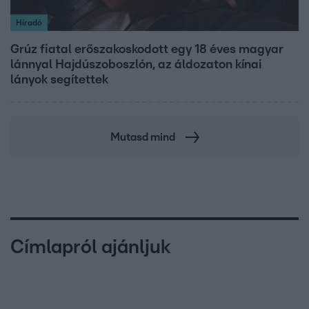
Híradó
Grúz fiatal erőszakoskodott egy 18 éves magyar
lánnyal Hajdúszoboszlón, az áldozaton kínai
lányok segítettek
Mutasd mind
Címlapról ajánljuk