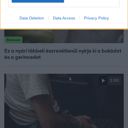
Data Deletion
Data Access
Privacy Policy
Életmód
Ez a nyári lábbeli észrevétlenül nyírja ki a bokádat
és a gerincedet
2:30