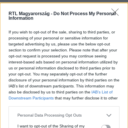
Nézd vissza a Híradó adásait az RTL+ felületén!
RTL Magyarország -
Do Not Process My Personal
Information
If you wish to opt-out of the sale, sharing to third parties, or
Itt állítsd be, hogy az RTL.hu az elsők között
legyen a Google-találatokban!
processing of your personal or sensitive information for
targeted advertising by us, please use the below opt-out
section to confirm your selection. Please note that after your
opt-out request is processed you may continue seeing
interest-based ads based on personal information utilized by
us or personal information disclosed to third parties prior to
your opt-out. You may separately opt-out of the further
disclosure of your personal information by third parties on the
IAB’s list of downstream participants. This information may
also be disclosed by us to third parties on the
IAB’s List of
Downstream Participants
that may further disclose it to other
third parties.
Kövess minket, és értesülj a friss hírekről a
Please note that this website/app uses one or more Google
Personal Data Processing Opt Outs
Facebookon is!
services and may gather and store information including but
not limited to your visit or usage behaviour. You may click to
I want to opt-out of the Sharing of my