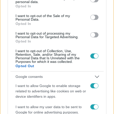
personal data.
grant or deny consent to Google and its third-party tags to
Opted In
Követem
use your data for below specified purposes in below Google
consent section.
I want to opt-out of the Sale of my
Personal Data.
Opted In
I want to opt-out of processing my
Personal Data for Targeted Advertising.
#
HÍRADÓ
#
ADÁSRÉSZLETEK
#
KORONAVÍRUS
Opted In
#
KORLÁTOZÁSOK
#
RTL
#
FERTŐZÉSSZÁM
I want to opt-out of Collection, Use,
Retention, Sale, and/or Sharing of my
Personal Data that Is Unrelated with the
#
MÜLLER CECÍLIA
Purposes for which it was collected.
Opted Out
Google consents
I want to allow Google to enable storage
related to advertising like cookies on web or
device identifiers in apps.
Népszerű
I want to allow my user data to be sent to
Google for online advertising purposes.