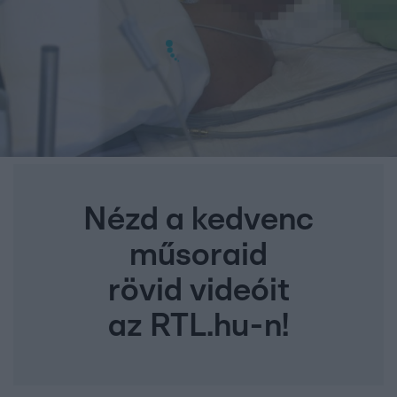
Nézd a kedvenc
műsoraid
rövid videóit
az RTL.hu-n!