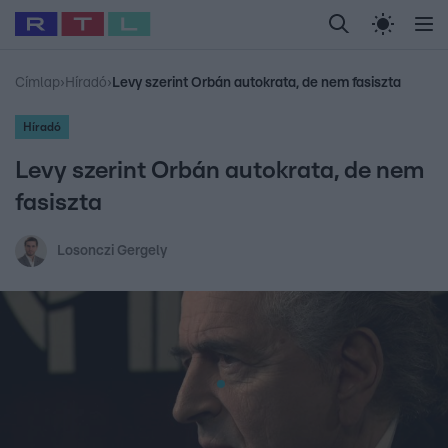
Legfrissebb
RTL Híradó
Fókusz
Sztárhírek
Randi
Celeb vagyok, me
#
Babits Marcella
#
Szellő István
#
Most Wanted
#
Gallusz Niko
Címlap
›
Híradó
›
Levy szerint Orbán autokrata, de nem fasiszta
Híradó
Levy szerint Orbán autokrata, de nem
fasiszta
Losonczi Gergely