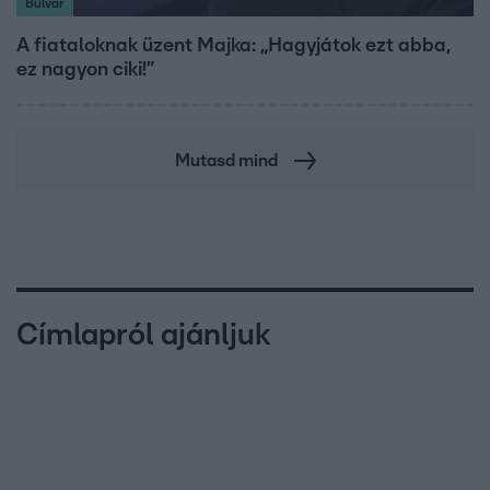
Bulvár
A fiataloknak üzent Majka: „Hagyjátok ezt abba,
ez nagyon ciki!”
Mutasd mind
Címlapról ajánljuk