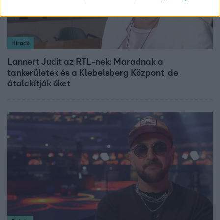
Híradó
Lannert Judit az RTL-nek: Maradnak a
tankerületek és a Klebelsberg Központ, de
átalakítják őket