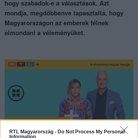
hogy szabadok-e a választások. Azt
mondja, megdöbbenve tapasztalta, hogy
Magyarországon az emberek félnek
elmondani a véleményüket.
RTL Magyarország -
Do Not Process My Personal
Information