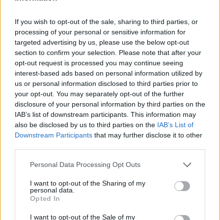
Nézd vissza a Híradó adásait az RTL+ felületén!
If you wish to opt-out of the sale, sharing to third parties, or
processing of your personal or sensitive information for
targeted advertising by us, please use the below opt-out
Itt állítsd be, hogy az RTL.hu az elsők között
section to confirm your selection. Please note that after your
legyen a Google-találatokban!
opt-out request is processed you may continue seeing
interest-based ads based on personal information utilized by
us or personal information disclosed to third parties prior to
your opt-out. You may separately opt-out of the further
disclosure of your personal information by third parties on the
IAB’s list of downstream participants. This information may
also be disclosed by us to third parties on the
IAB’s List of
Downstream Participants
that may further disclose it to other
third parties.
Please note that this website/app uses one or more Google
Personal Data Processing Opt Outs
services and may gather and store information including but
not limited to your visit or usage behaviour. You may click to
I want to opt-out of the Sharing of my
Kövess minket, és értesülj a friss hírekről a
personal data.
grant or deny consent to Google and its third-party tags to
Facebookon is!
Opted In
use your data for below specified purposes in below Google
consent section.
I want to opt-out of the Sale of my