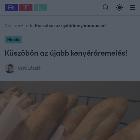
Legfrissebb
RTL Híradó
Fókusz
Sztárhírek
Randi
Celeb vagyok, me
#
Babits Marcella
#
Szellő István
#
Most Wanted
#
Gallusz Niko
Címlap
›
Híradó
›
Küszöbön az újabb kenyéráremelés!
Híradó
Küszöbön az újabb kenyéráremelés!
Velti László