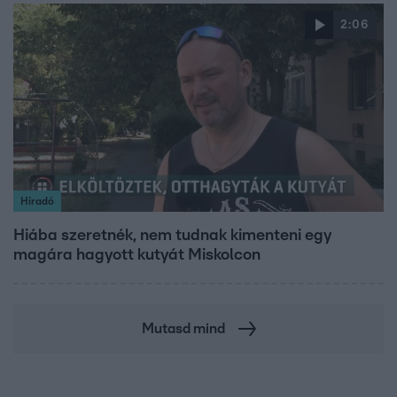
2:06
Híradó
Hiába szeretnék, nem tudnak kimenteni egy
magára hagyott kutyát Miskolcon
Mutasd mind