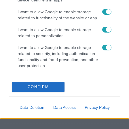
47-szer szakítottak, többször elküldte otthonról
feleségét, Joe-nak mégis fáj a különélés
I want to allow Google to enable storage
related to functionality of the website or app.
I want to allow Google to enable storage
4:42
related to personalization.
I want to allow Google to enable storage
related to security, including authentication
functionality and fraud prevention, and other
user protection.
CONFIRM
Reggeli
Életműdíjat kapott Anyácska: a Sziget Fesztivál a
gyermekotthonok fiataljaiért végzett évtizedes
Data Deletion
Data Access
Privacy Policy
munkáját ismerte el