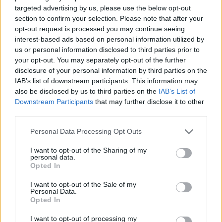
targeted advertising by us, please use the below opt-out
section to confirm your selection. Please note that after your
opt-out request is processed you may continue seeing
interest-based ads based on personal information utilized by
us or personal information disclosed to third parties prior to
your opt-out. You may separately opt-out of the further
disclosure of your personal information by third parties on the
Kövess minket, és értesülj a friss hírekről a
IAB’s list of downstream participants. This information may
Facebookon is!
also be disclosed by us to third parties on the
IAB’s List of
Downstream Participants
that may further disclose it to other
third parties.
Követem
Please note that this website/app uses one or more Google
Personal Data Processing Opt Outs
services and may gather and store information including but
not limited to your visit or usage behaviour. You may click to
I want to opt-out of the Sharing of my
personal data.
grant or deny consent to Google and its third-party tags to
Opted In
use your data for below specified purposes in below Google
consent section.
#
HÍRADÓ
#
KENYÉR
#
ÁREMELÉS
#
BÚZA
I want to opt-out of the Sale of my
Personal Data.
#
DRÁGULÁS
#
VILÁGPIAC
#
ÁRAK
Opted In
I want to opt-out of processing my