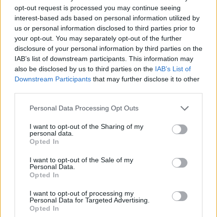
opt-out request is processed you may continue seeing
interest-based ads based on personal information utilized by
us or personal information disclosed to third parties prior to
your opt-out. You may separately opt-out of the further
disclosure of your personal information by third parties on the
IAB’s list of downstream participants. This information may
also be disclosed by us to third parties on the
IAB’s List of
Kövess minket, és értesülj a friss hírekről a
Downstream Participants
that may further disclose it to other
Facebookon is!
third parties.
Please note that this website/app uses one or more Google
Personal Data Processing Opt Outs
Követem
services and may gather and store information including but
not limited to your visit or usage behaviour. You may click to
I want to opt-out of the Sharing of my
personal data.
grant or deny consent to Google and its third-party tags to
Opted In
use your data for below specified purposes in below Google
consent section.
I want to opt-out of the Sale of my
Personal Data.
Opted In
#
HÍRADÓ
#
EXTRA VIDEÓK
#
KOVÁCS PATRÍCIA
I want to opt-out of processing my
#
KULKA JÁNOS
#
SZIVÁRVÁNYCSALÁDOK
#
FILM
Personal Data for Targeted Advertising.
Opted In