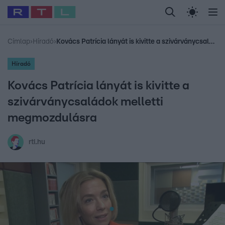
Legfrissebb
RTL Híradó
Fókusz
Sztárhírek
Randi
Celeb vagyok, me
#
Babits Marcella
#
Szellő István
#
Most Wanted
#
Gallusz Niko
Címlap
›
Híradó
›
Kovács Patrícia lányát is kivitte a szivárványcsaládok melletti megmozdulásra
Híradó
Kovács Patrícia lányát is kivitte a
szivárványcsaládok melletti
megmozdulásra
rtl.hu