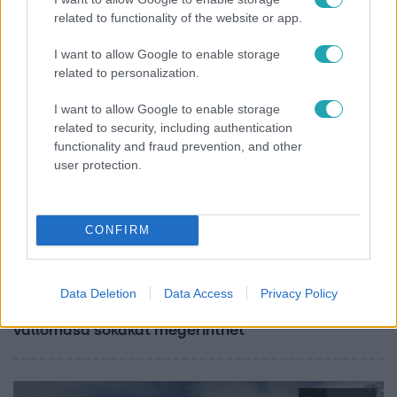
Minden nyáron ezt a receptet keresik: így lesz
related to functionality of the website or app.
tökéletes a kovászos uborka
I want to allow Google to enable storage
related to personalization.
I want to allow Google to enable storage
related to security, including authentication
functionality and fraud prevention, and other
user protection.
CONFIRM
Bulvár
Data Deletion
Data Access
Privacy Policy
„Téged. Engem. Minket.” – Emilio és Tina szerelmes
vallomása sokakat megérinthet