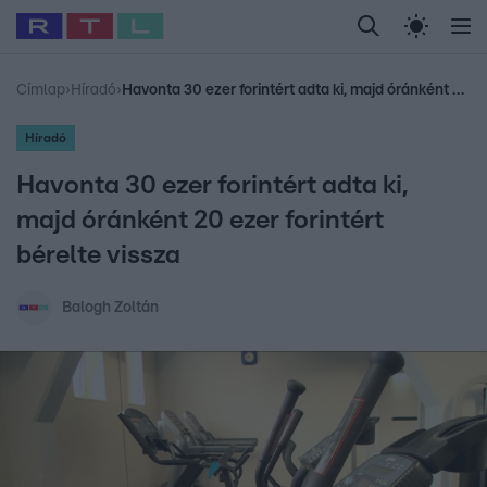
Legfrissebb
RTL Híradó
Fókusz
Sztárhírek
Randi
Celeb vagyok, me
#
Babits Marcella
#
Szellő István
#
Most Wanted
#
Gallusz Niko
Címlap
›
Híradó
›
Havonta 30 ezer forintért adta ki, majd óránként 20 ezer forintért bérelte vissza
Híradó
Havonta 30 ezer forintért adta ki,
majd óránként 20 ezer forintért
bérelte vissza
Balogh Zoltán