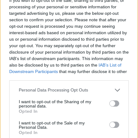
If you wish to opt-out of the sale, sharing to third parties, or
processing of your personal or sensitive information for
targeted advertising by us, please use the below opt-out
section to confirm your selection. Please note that after your
opt-out request is processed you may continue seeing
interest-based ads based on personal information utilized by
us or personal information disclosed to third parties prior to
your opt-out. You may separately opt-out of the further
disclosure of your personal information by third parties on the
Kövess minket, és értesülj a friss hírekről a
IAB’s list of downstream participants. This information may
Facebookon is!
also be disclosed by us to third parties on the
IAB’s List of
Downstream Participants
that may further disclose it to other
third parties.
Követem
Please note that this website/app uses one or more Google
Personal Data Processing Opt Outs
services and may gather and store information including but
not limited to your visit or usage behaviour. You may click to
I want to opt-out of the Sharing of my
personal data.
grant or deny consent to Google and its third-party tags to
Opted In
use your data for below specified purposes in below Google
consent section.
I want to opt-out of the Sale of my
#
HÍRADÓ
#
ADÁSRÉSZLETEK
#
BELFÖLD
Personal Data.
Opted In
#
KONDITEREM
#
PÉCSI ÖNKORMÁNYZAT