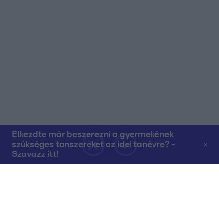
Elkezdte már beszerezni a gyermekének
szükséges tanszereket az idei tanévre? -
Szavazz itt!