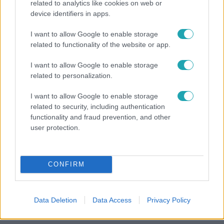
Reggeli
related to analytics like cookies on web or
device identifiers in apps.
„Ha olyan ember keresne meg, akkor sem
vállalnám!” – Détár Enikő megszólalt a politikai
I want to allow Google to enable storage
megkeresésekkel kapcsolatban
related to functionality of the website or app.
I want to allow Google to enable storage
related to personalization.
I want to allow Google to enable storage
related to security, including authentication
functionality and fraud prevention, and other
user protection.
CONFIRM
Kultúra
Data Deletion
Data Access
Privacy Policy
Hosszú Katinka a dokumentumfilmjében Shane
Tusupról: A medencében minden működött