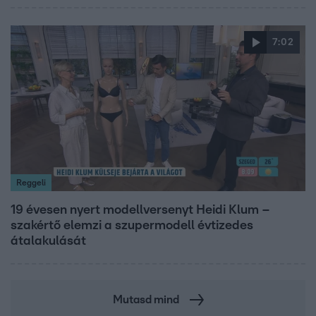
7:02
Reggeli
19 évesen nyert modellversenyt Heidi Klum –
szakértő elemzi a szupermodell évtizedes
átalakulását
Mutasd mind