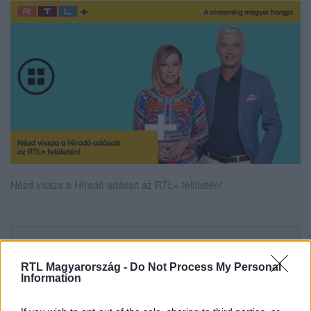
Nézd vissza a Híradó adásait az RTL+ felületén!
Itt állítsd be, hogy az RTL.hu az elsők között
legyen a Google-találatokban!
RTL Magyarország -
Do Not Process My Personal
Information