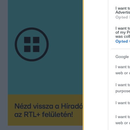
I want 
Advertis
Opted 
I want t
of my P
was col
Opted 
Google 
I want t
web or d
I want t
purpose
I want 
I want t
web or d