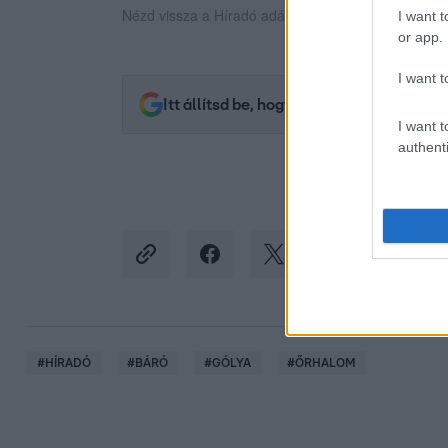
Nézd vissza a Híradó adásait az RTL+ felületén!
I want t
or app.
I want t
Itt állítsd be, hogy az RTL.hu az elsők 
I want t
authenti
#
HÍRADÓ
#
BÁRÓ
#
GÓLYA
#
ŐRHALOM