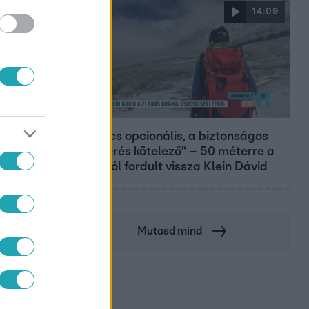
14:09
Reggeli
„A csúcs opcionális, a biztonságos
hazatérés kötelező” – 50 méterre a
csúcstól fordult vissza Klein Dávid
Mutasd mind