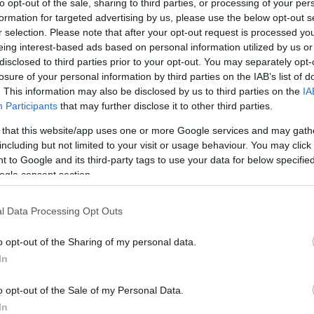
to opt-out of the sale, sharing to third parties, or processing of your per
formation for targeted advertising by us, please use the below opt-out s
r selection. Please note that after your opt-out request is processed y
Link másolása
eing interest-based ads based on personal information utilized by us or
disclosed to third parties prior to your opt-out. You may separately opt-
losure of your personal information by third parties on the IAB’s list of
. This information may also be disclosed by us to third parties on the
IA
Participants
that may further disclose it to other third parties.
 között érkezik vissza Magyarországra
 that this website/app uses one or more Google services and may gath
 landolt fészkében, a helyi iskola
including but not limited to your visit or usage behaviour. You may click 
szakértője azt mondta: a Báróhoz hasonló
 to Google and its third-party tags to use your data for below specifi
ogle consent section.
l hamarabb haza, nehogy egy másik gólya
l Data Processing Opt Outs
o opt-out of the Sharing of my personal data.
In
o opt-out of the Sale of my Personal Data.
In