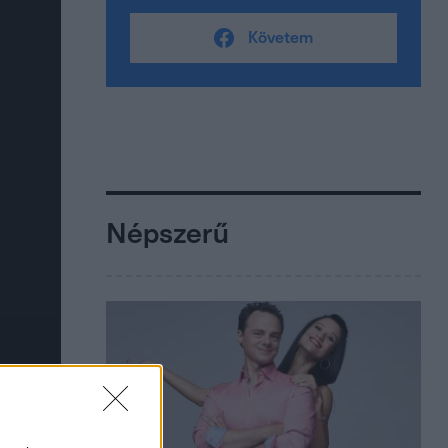
Követem
Népszerű