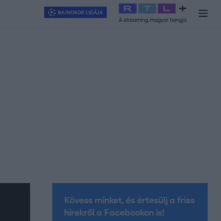
y
#
RTL+
#
Exek csatája 2026
#
Celeb vagyok, ments ki innen
#
H
Kövess minket, és értesülj a friss
hírekről a Facebookon is!