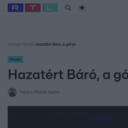
#
Babits Marcella
#
Szellő István
#
Most Wanted
#
Gallusz Ni
Címlap
›
Híradó
›
Hazatért Báró, a gólya
Híradó
Hazatért Báró, a g
Takács-Molnár Eszter