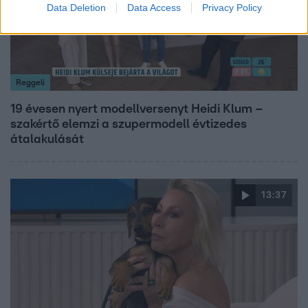
Data Deletion
Data Access
Privacy Policy
Reggeli
19 évesen nyert modellversenyt Heidi Klum –
szakértő elemzi a szupermodell évtizedes
átalakulását
13:37