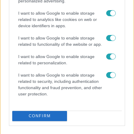
personalized advertising.
I want to allow Google to enable storage
related to analytics like cookies on web or
device identifiers in apps.
I want to allow Google to enable storage
related to functionality of the website or app.
I want to allow Google to enable storage
related to personalization.
Bulvár
I want to allow Google to enable storage
Pluszpénzes légkondi, elfogyott jég, zöld rántotta:
related to security, including authentication
Járai Máté kiakadt Siófokon
functionality and fraud prevention, and other
user protection.
7:02
CONFIRM