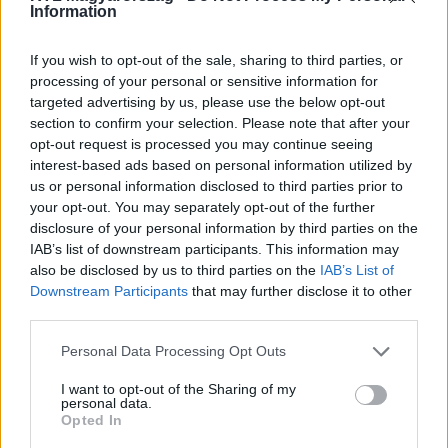
Information
Nézd vissza a Híradó adásait az RTL+ felületén!
If you wish to opt-out of the sale, sharing to third parties, or
processing of your personal or sensitive information for
targeted advertising by us, please use the below opt-out
section to confirm your selection. Please note that after your
Itt állítsd be, hogy az RTL.hu az elsők között
opt-out request is processed you may continue seeing
legyen a Google-találatokban!
interest-based ads based on personal information utilized by
us or personal information disclosed to third parties prior to
your opt-out. You may separately opt-out of the further
disclosure of your personal information by third parties on the
IAB’s list of downstream participants. This information may
also be disclosed by us to third parties on the
IAB’s List of
Downstream Participants
that may further disclose it to other
third parties.
Please note that this website/app uses one or more Google
Personal Data Processing Opt Outs
services and may gather and store information including but
not limited to your visit or usage behaviour. You may click to
I want to opt-out of the Sharing of my
personal data.
Kövess minket, és értesülj a friss hírekről a
grant or deny consent to Google and its third-party tags to
Opted In
use your data for below specified purposes in below Google
Facebookon is!