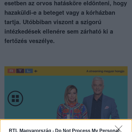
esetben az orvos hatásköre eldönteni, hogy
hazaküldi-e a beteget vagy a kórházban
tartja. Utóbbiban viszont a szigorú
intézkedések ellenére sem zárható ki a
fertőzés veszélye.
RTL Magyarország -
Do Not Process My Personal