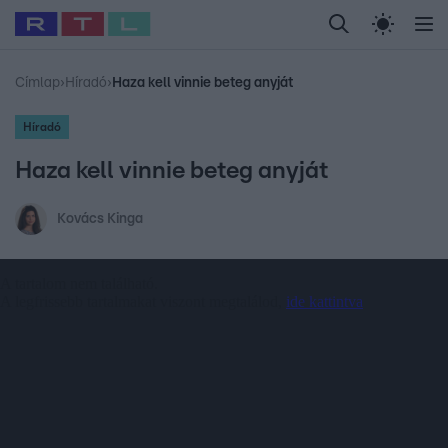
Legfrissebb
RTL Híradó
Fókusz
Sztárhírek
Randi
Celeb vagyok, me
#
Babits Marcella
#
Szellő István
#
Most Wanted
#
Gallusz Niko
Címlap
›
Híradó
›
Haza kell vinnie beteg anyját
Híradó
Haza kell vinnie beteg anyját
Kovács Kinga