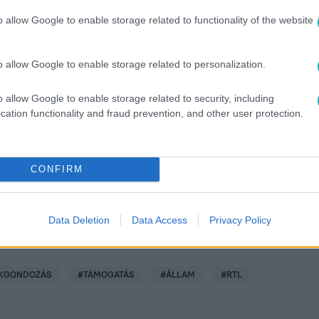
o allow Google to enable storage related to functionality of the website
o allow Google to enable storage related to personalization.
között legyen a Google-találatokban!
o allow Google to enable storage related to security, including
cation functionality and fraud prevention, and other user protection.
CONFIRM
Data Deletion
Data Access
Privacy Policy
KGONDOZÁS
#
TÁMOGATÁS
#
ÁLLAM
#
RTL