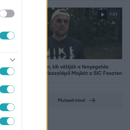
7:51
Fókusz
Megvan, kik váltják a fenyegetés
miatt visszalépő Majkát a SIC Feszten
Mutasd mind