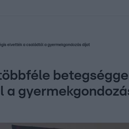
kolett
#
Időjárás
#
RTL műsor
#
Víz
#
Magyar Péter
#
Csillagjeg
gis elvették a családtól a gyermekgondozás díjat
öbbféle betegséggel
ól a gyermekgondozás