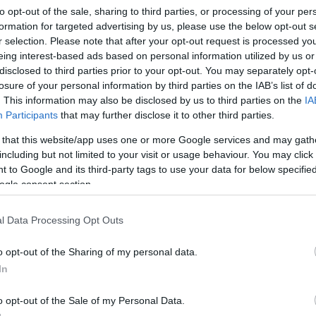
to opt-out of the sale, sharing to third parties, or processing of your per
formation for targeted advertising by us, please use the below opt-out s
r selection. Please note that after your opt-out request is processed y
eing interest-based ads based on personal information utilized by us or
disclosed to third parties prior to your opt-out. You may separately opt-
Link másolása
losure of your personal information by third parties on the IAB’s list of
. This information may also be disclosed by us to third parties on the
IA
Participants
that may further disclose it to other third parties.
 that this website/app uses one or more Google services and may gath
óta súlyos kruppos, asztmás, és
including but not limited to your visit or usage behaviour. You may click 
 to Google and its third-party tags to use your data for below specifi
amai vannak, sokszor van kórházban, az
ogle consent section.
t. Mégis elvették a gyermekgondozás díjat a
l Data Processing Opt Outs
o opt-out of the Sharing of my personal data.
In
o opt-out of the Sale of my Personal Data.