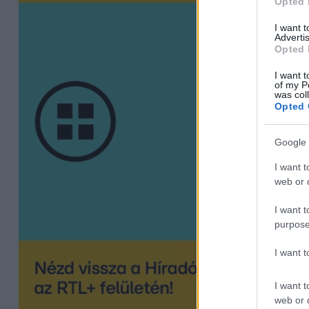
Opted 
I want 
Advertis
Opted 
I want t
of my P
was col
Opted 
Google 
I want t
web or d
I want t
purpose
I want 
I want t
web or d