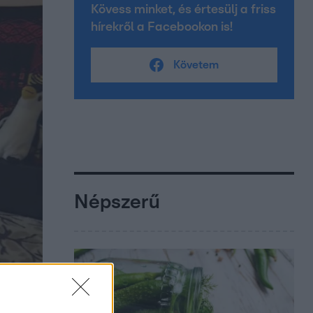
Kövess minket, és értesülj a friss
hírekről a Facebookon is!
Követem
Népszerű