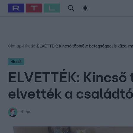
#
Babits Marcella
#
Szellő István
#
Most Wanted
#
Gallusz Ni
Címlap
›
Híradó
›
ELVETTÉK: Kincső többféle betegséggel is küzd, mé
Híradó
ELVETTÉK: Kincső t
elvették a családt
rtl.hu