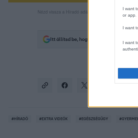
I want t
Nézd vissza a Híradó adásait az RTL+ felületén!
or app.
I want t
Itt állítsd be, hogy az RTL.hu az elsők 
I want t
authenti
#
HÍRADÓ
#
EXTRA VIDEÓK
#
EGÉSZSÉGÜGY
#
GYERME