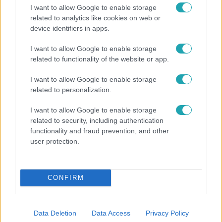
I want to allow Google to enable storage
related to analytics like cookies on web or
device identifiers in apps.
Reggeli
I want to allow Google to enable storage
related to functionality of the website or app.
Átvonul a hidegfront az országon – így alakul a
hőmérséklet a hét második felében
I want to allow Google to enable storage
related to personalization.
I want to allow Google to enable storage
related to security, including authentication
functionality and fraud prevention, and other
user protection.
CONFIRM
Bulvár
Data Deletion
Data Access
Privacy Policy