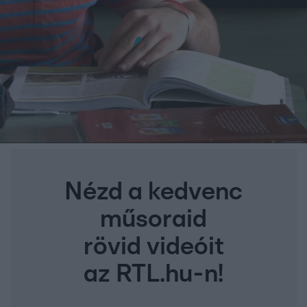
Nézd a kedvenc
műsoraid
rövid videóit
az RTL.hu-n!