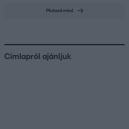
Mutasd mind
Címlapról ajánljuk