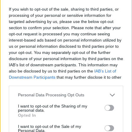
legyen a Google-találatokban!
If you wish to opt-out of the sale, sharing to third parties, or
processing of your personal or sensitive information for
targeted advertising by us, please use the below opt-out
section to confirm your selection. Please note that after your
opt-out request is processed you may continue seeing
interest-based ads based on personal information utilized by
us or personal information disclosed to third parties prior to
your opt-out. You may separately opt-out of the further
disclosure of your personal information by third parties on the
IAB’s list of downstream participants. This information may
also be disclosed by us to third parties on the
IAB’s List of
Downstream Participants
that may further disclose it to other
Kövess minket, és értesülj a friss hírekről a
third parties.
Facebookon is!
Please note that this website/app uses one or more Google
Personal Data Processing Opt Outs
services and may gather and store information including but
Követem
not limited to your visit or usage behaviour. You may click to
I want to opt-out of the Sharing of my
personal data.
grant or deny consent to Google and its third-party tags to
Opted In
use your data for below specified purposes in below Google
consent section.
I want to opt-out of the Sale of my
Personal Data.