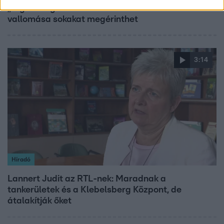
„Téged. Engem. Minket.” – Emilio és Tina szerelmes
vallomása sokakat megérinthet
3:14
Híradó
Lannert Judit az RTL-nek: Maradnak a
tankerületek és a Klebelsberg Központ, de
átalakítják őket