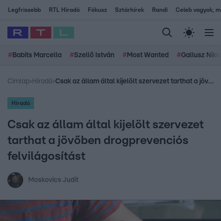
Legfrissebb
RTL Híradó
Fókusz
Sztárhírek
Randi
Celeb vagyok, me
#
Babits Marcella
#
Szellő István
#
Most Wanted
#
Gallusz Niko
Címlap
›
Híradó
›
Csak az állam által kijelölt szervezet tarthat a jövőben drogprevenciós felvilágosítást
Híradó
Csak az állam által kijelölt szervezet
tarthat a jövőben drogprevenciós
felvilágosítást
Moskovics Judit