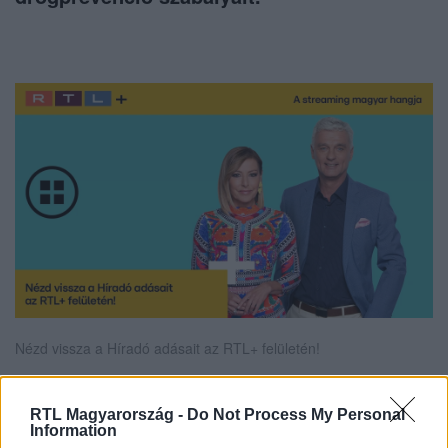
Nézd vissza a Híradó adásait az RTL+ felületén!
RTL Magyarország -
Do Not Process My Personal
Information
Itt állítsd be, hogy az RTL.hu az elsők között