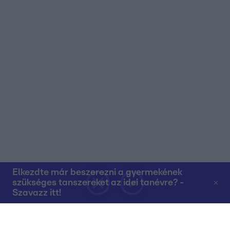
Elkezdte már beszerezni a gyermekének
szükséges tanszereket az idei tanévre? -
Szavazz itt!