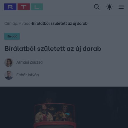
Legfrissebb
RTL Híradó
Fókusz
Sztárhírek
Randi
Celeb vagyok, me
#
Babits Marcella
#
Szellő István
#
Most Wanted
#
Gallusz Niko
Címlap
›
Híradó
›
Bírálatból született az új darab
Híradó
Bírálatból született az új darab
Almási Zsuzsa
Fehér István