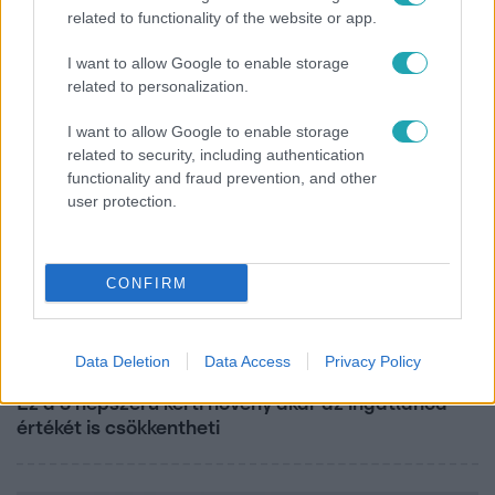
related to functionality of the website or app.
Rubint Réka: A mai napig nem jött vissza a 100%-
os tüdőkapacitásom
I want to allow Google to enable storage
related to personalization.
I want to allow Google to enable storage
related to security, including authentication
functionality and fraud prevention, and other
user protection.
CONFIRM
Data Deletion
Data Access
Privacy Policy
Életmód
Ez a 3 népszerű kerti növény akár az ingatlanod
értékét is csökkentheti