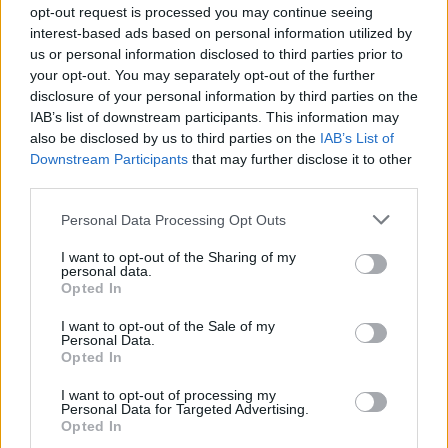
opt-out request is processed you may continue seeing
interest-based ads based on personal information utilized by
us or personal information disclosed to third parties prior to
your opt-out. You may separately opt-out of the further
disclosure of your personal information by third parties on the
IAB’s list of downstream participants. This information may
also be disclosed by us to third parties on the
IAB’s List of
Downstream Participants
that may further disclose it to other
Kövess minket, és értesülj a friss hírekről a
third parties.
Facebookon is!
Please note that this website/app uses one or more Google
Personal Data Processing Opt Outs
services and may gather and store information including but
Követem
not limited to your visit or usage behaviour. You may click to
I want to opt-out of the Sharing of my
personal data.
grant or deny consent to Google and its third-party tags to
Opted In
use your data for below specified purposes in below Google
consent section.
I want to opt-out of the Sale of my
Personal Data.
Opted In
#
HÍRADÓ
#
KULTÚRA
#
PINTÉR BÉLA
#
FŐPRÓBA
I want to opt-out of processing my
Personal Data for Targeted Advertising.
#
RTL
#
KATONA JÓZSEF SZÍNHÁZ
Opted In