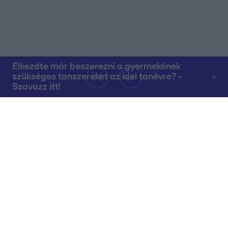
Elkezdte már beszerezni a gyermekének
szükséges tanszereket az idei tanévre? -
Szavazz itt!
Rólunk
Teljes adások az RTL+-on