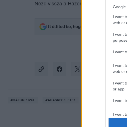
Nézd vissza a Házon kívül adásait az
RT
Google 
I want t
web or d
Itt állítsd be, hogy az RTL.hu az elsők 
I want t
purpose
I want 
I want t
web or d
I want t
or app.
#
HÁZON KÍVÜL
#
ADÁSRÉSZLETEK
#
HŐS UTCA
#
GETT
I want t
I want t
authenti