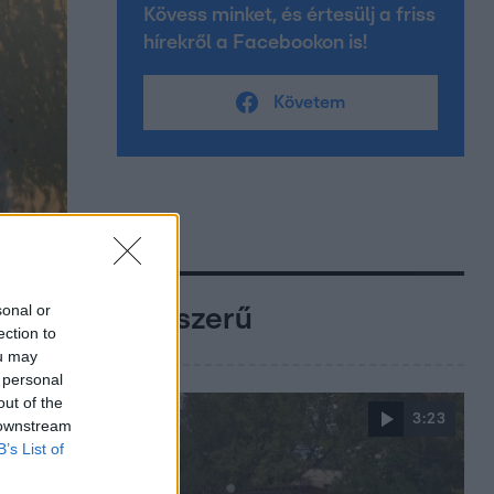
Kövess minket, és értesülj a friss
hírekről a Facebookon is!
Követem
sonal or
Népszerű
ection to
ou may
 personal
out of the
3:23
 downstream
B’s List of