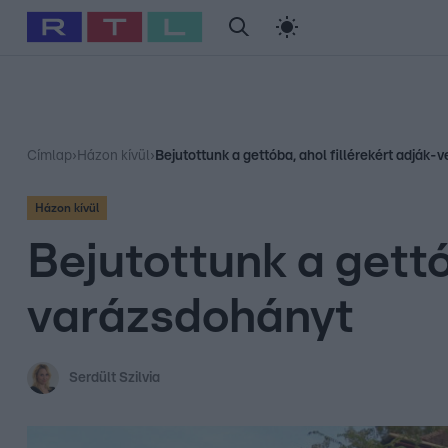
#
Babits Marcella
#
Szellő István
#
Most Wanted
#
Gallusz Ni
Címlap
›
Házon kívül
›
Bejutottunk a gettóba, ahol fillérekért adják-
Házon kívül
Bejutottunk a gettó
varázsdohányt
Serdült Szilvia