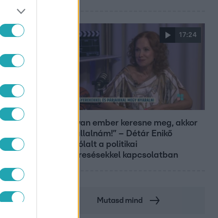
17:24
Reggeli
„Ha olyan ember keresne meg, akkor
sem vállalnám!” – Détár Enikő
megszólalt a politikai
megkeresésekkel kapcsolatban
Mutasd mind