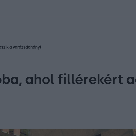
kolett
#
Időjárás
#
RTL műsor
#
Víz
#
Magyar Péter
#
Csillagjeg
veszik a varázsdohányt
ba, ahol fillérekért 