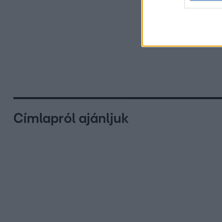
Címlapról ajánljuk