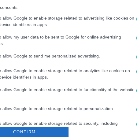
L+-on
!
consents
o allow Google to enable storage related to advertising like cookies on
evice identifiers in apps.
között legyen a Google-találatokban!
o allow my user data to be sent to Google for online advertising
s.
to allow Google to send me personalized advertising.
o allow Google to enable storage related to analytics like cookies on
evice identifiers in apps.
o allow Google to enable storage related to functionality of the website
O
#
DROG
#
REJTETT KAMERÁS FELVÉTEL
#
RTL
o allow Google to enable storage related to personalization.
o allow Google to enable storage related to security, including
cation functionality and fraud prevention, and other user protection.
CONFIRM