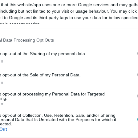
 that this website/app uses one or more Google services and may gath
including but not limited to your visit or usage behaviour. You may click 
 to Google and its third-party tags to use your data for below specifi
ogle consent section.
Link másolása
l Data Processing Opt Outs
o opt-out of the Sharing of my personal data.
In
, a Hős utcai gettó mindenképp az. Két
o opt-out of the Sale of my Personal Data.
megy a drogbiznisz, és a legmocskosabb
In
éppen a rendőrök szeme láttára. Most épp
to opt-out of processing my Personal Data for Targeted
, és ami – ahogy a környéken mondják –
ing.
In
árki nem juthat be a gettóba, nekünk
o opt-out of Collection, Use, Retention, Sale, and/or Sharing
elvételeket készítenünk.
ersonal Data that Is Unrelated with the Purposes for which it
lected.
Out