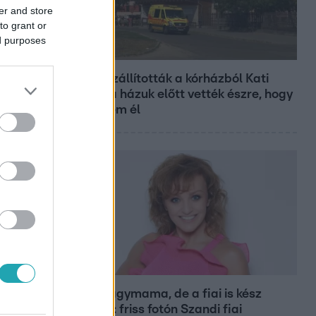
er and store
to grant or
ed purposes
Fókusz
Hazaszállították a kórházból Kati
nénit, a házuk előtt vették észre, hogy
már nem él
Bulvár
Már nagymama, de a fiai is kész
férfiak: friss fotón Szandi fiai