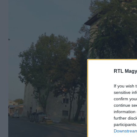
RTL Magy
If you wish 
sensitive in
confirm you
continue se
information 
further disc
participants
Downstream 