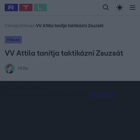
Legfrissebb
RTL Híradó
Fókusz
Sztárhírek
Randi
Celeb vagyok, me
#
Babits Marcella
#
Szellő István
#
Most Wanted
#
Gallusz Niko
Címlap
›
Fókusz
›
VV Attila tanítja taktikázni Zsuzsát
Fókusz
VV Attila tanítja taktikázni Zsuzsát
rtl.hu