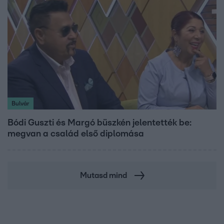
Bulvár
Bódi Guszti és Margó büszkén jelentették be:
megvan a család első diplomása
Mutasd mind