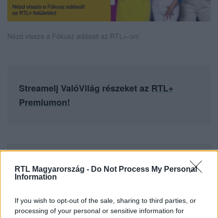
Nézd vissza a Fókusz adásait az RTL+-on!
Streamelj ValóVilág részeket az
RTL+
Premiumon
!
Itt állítsd be, hogy az RTL.hu az elsők között
legyen a Google-találatokban!
RTL Magyarország -
Do Not Process My Personal
Information
If you wish to opt-out of the sale, sharing to third parties, or
processing of your personal or sensitive information for