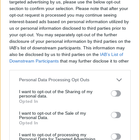
targeted advertising by us, please use the below opt-out
section to confirm your selection. Please note that after your
opt-out request is processed you may continue seeing
interest-based ads based on personal information utilized by
us or personal information disclosed to third parties prior to
your opt-out. You may separately opt-out of the further
disclosure of your personal information by third parties on the
IAB’s list of downstream participants. This information may
Kövess minket, és értesülj a friss hírekről a
also be disclosed by us to third parties on the
IAB’s List of
Facebookon is!
Downstream Participants
that may further disclose it to other
third parties.
Követem
Please note that this website/app uses one or more Google
Personal Data Processing Opt Outs
services and may gather and store information including but
not limited to your visit or usage behaviour. You may click to
I want to opt-out of the Sharing of my
personal data.
grant or deny consent to Google and its third-party tags to
Opted In
use your data for below specified purposes in below Google
consent section.
I want to opt-out of the Sale of my
#
FÓKUSZ
#
VALÓVILÁG
#
ADÁSRÉSZLETEK
#
VV7
Personal Data.
Opted In
#
VV ATTILA
#
VILLA
I want to opt-out of processing my
Personal Data for Targeted Advertising.