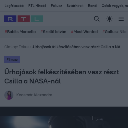
Legfrissebb
RTL Híradó
Fókusz
Sztárhírek
Randi
Celeb vagyok, me
#
Babits Marcella
#
Szellő István
#
Most Wanted
#
Gallusz Niko
Címlap
›
Fókusz
›
Űrhajósok felkészítésében vesz részt Csilla a NASA-nál
Fókusz
Űrhajósok felkészítésében vesz részt
Csilla a NASA-nál
Kecsmár Alexandra