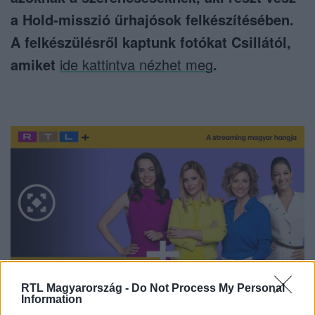
a Hold-misszió űrhajósok felkészítésében.
A felkészülésről kaptunk fotókat Csillától,
amiket
ide kattintva nézhet meg
.
RTL Magyarország -
Do Not Process My Personal
Information
Nézd vissza a Fókusz adásait az RTL+-on!