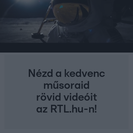
Nézd a kedvenc
műsoraid
rövid videóit
az RTL.hu-n!