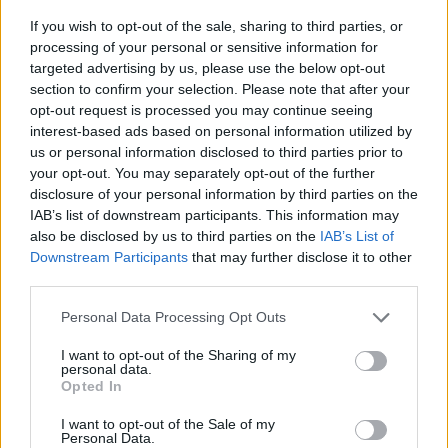
If you wish to opt-out of the sale, sharing to third parties, or
processing of your personal or sensitive information for
targeted advertising by us, please use the below opt-out
Itt állítsd be, hogy az RTL.hu az elsők között
section to confirm your selection. Please note that after your
legyen a Google-találatokban!
opt-out request is processed you may continue seeing
interest-based ads based on personal information utilized by
us or personal information disclosed to third parties prior to
your opt-out. You may separately opt-out of the further
disclosure of your personal information by third parties on the
IAB’s list of downstream participants. This information may
also be disclosed by us to third parties on the
IAB’s List of
Downstream Participants
that may further disclose it to other
third parties.
Please note that this website/app uses one or more Google
Personal Data Processing Opt Outs
services and may gather and store information including but
not limited to your visit or usage behaviour. You may click to
I want to opt-out of the Sharing of my
Kövess minket, és értesülj a friss hírekről a
personal data.
grant or deny consent to Google and its third-party tags to
Opted In
Facebookon is!
use your data for below specified purposes in below Google
consent section.
I want to opt-out of the Sale of my
Personal Data.
Követem