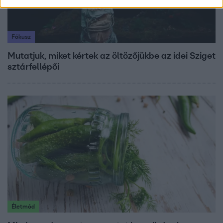
Fókusz
Mutatjuk, miket kértek az öltözőjükbe az idei Sziget
sztárfellépői
Életmód