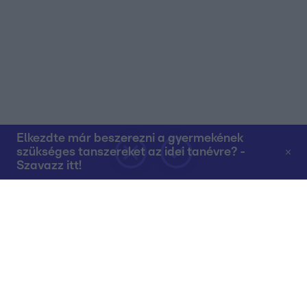
Elkezdte már beszerezni a gyermekének
szükséges tanszereket az idei tanévre? -
Szavazz itt!