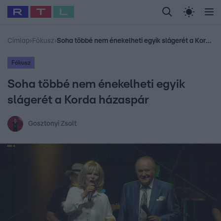
Legfrissebb
RTL Híradó
Fókusz
Sztárhírek
Randi
Celeb vagyok, me
#
Babits Marcella
#
Szellő István
#
Most Wanted
#
Gallusz Niko
Címlap
›
Fókusz
›
Soha többé nem énekelheti egyik slágerét a Korda házaspár
Fókusz
Soha többé nem énekelheti egyik
slágerét a Korda házaspár
Gosztonyi Zsolt