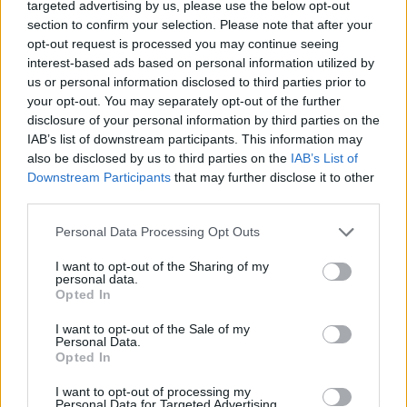
targeted advertising by us, please use the below opt-out
section to confirm your selection. Please note that after your
opt-out request is processed you may continue seeing
interest-based ads based on personal information utilized by
us or personal information disclosed to third parties prior to
your opt-out. You may separately opt-out of the further
Kövess minket, és értesülj a friss hírekről a
disclosure of your personal information by third parties on the
Facebookon is!
IAB’s list of downstream participants. This information may
also be disclosed by us to third parties on the
IAB’s List of
Downstream Participants
that may further disclose it to other
Követem
third parties.
Please note that this website/app uses one or more Google
Personal Data Processing Opt Outs
services and may gather and store information including but
not limited to your visit or usage behaviour. You may click to
I want to opt-out of the Sharing of my
personal data.
grant or deny consent to Google and its third-party tags to
Opted In
use your data for below specified purposes in below Google
#
FÓKUSZ
#
ADÁSRÉSZLETEK
#
BALÁZS KLÁRI
consent section.
I want to opt-out of the Sale of my
#
KORDA GYÖRGY
#
DAL
#
SLÁGER
#
PLÁGIUM
Personal Data.
Opted In
#
RTL
I want to opt-out of processing my
Personal Data for Targeted Advertising.