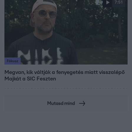
7:51
Fókusz
Megvan, kik váltják a fenyegetés miatt visszalépő
Majkát a SIC Feszten
Mutasd mind