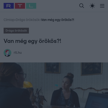
Legfrissebb
RTL Híradó
Fókusz
Sztárhírek
Randi
Celeb vagyok, me
#
Babits Marcella
#
Szellő István
#
Most Wanted
#
Gallusz Niko
Címlap
›
Drága örökösök
›
Van még egy örökös?!
Drága örökösök
Van még egy örökös?!
rtl.hu