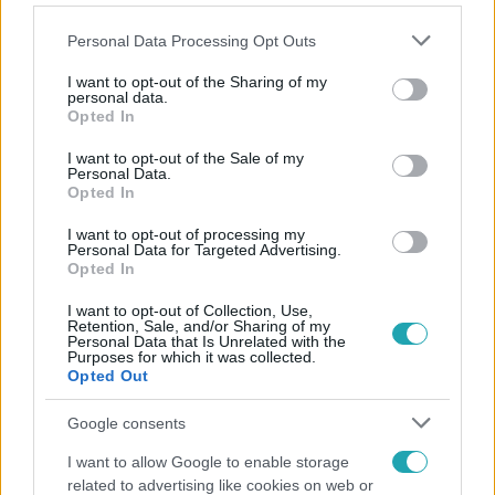
Please note that this website/app uses one or more Google
Personal Data Processing Opt Outs
services and may gather and store information including but
not limited to your visit or usage behaviour. You may click to
I want to opt-out of the Sharing of my
personal data.
grant or deny consent to Google and its third-party tags to
Opted In
Népszerű
use your data for below specified purposes in below Google
consent section.
I want to opt-out of the Sale of my
Personal Data.
Opted In
I want to opt-out of processing my
Personal Data for Targeted Advertising.
Opted In
I want to opt-out of Collection, Use,
Retention, Sale, and/or Sharing of my
Personal Data that Is Unrelated with the
Purposes for which it was collected.
Opted Out
Google consents
Belföld
I want to allow Google to enable storage
related to advertising like cookies on web or