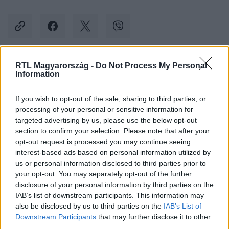
RTL Magyarország -
Do Not Process My Personal
Kövess minket, és értesülj a friss hírekről a
Information
Facebookon is!
If you wish to opt-out of the sale, sharing to third parties, or
processing of your personal or sensitive information for
Követem
targeted advertising by us, please use the below opt-out
section to confirm your selection. Please note that after your
opt-out request is processed you may continue seeing
interest-based ads based on personal information utilized by
us or personal information disclosed to third parties prior to
your opt-out. You may separately opt-out of the further
#
DRÁGA ÖRÖKÖSÖK
#
ÖKÖRAPÁTI
#
RTL
disclosure of your personal information by third parties on the
IAB’s list of downstream participants. This information may
#
RTL KLUB
also be disclosed by us to third parties on the
IAB’s List of
Downstream Participants
that may further disclose it to other
third parties.