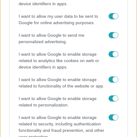
Generációk együtt éneklik Bródy János legendás
device identifiers in apps.
slágerét – elkészült az új klip
I want to allow my user data to be sent to
Google for online advertising purposes.
I want to allow Google to send me
personalized advertising.
I want to allow Google to enable storage
related to analytics like cookies on web or
device identifiers in apps.
I want to allow Google to enable storage
related to functionality of the website or app.
Bulvár
I want to allow Google to enable storage
"Nekem ő volt a herceg fehér lovon" - Széphalmi
related to personalization.
Juliska nem bánja, hogy hozzáment Sánta Lacihoz
I want to allow Google to enable storage
related to security, including authentication
functionality and fraud prevention, and other
3:14
user protection.