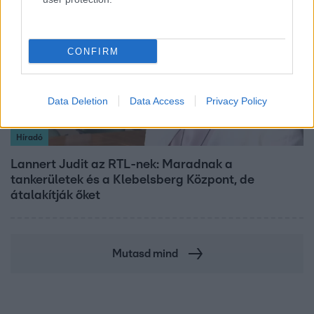
CONFIRM
Data Deletion
Data Access
Privacy Policy
Híradó
Lannert Judit az RTL-nek: Maradnak a
tankerületek és a Klebelsberg Központ, de
átalakítják őket
Mutasd mind