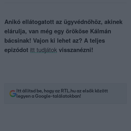
Anikó ellátogatott az ügyvédnőhöz, akinek
elárulja, van még egy örököse Kálmán
bácsinak! Vajon ki lehet az? A teljes
epizódot
itt tudjátok
visszanézni!
Itt állítsd be, hogy az RTL.hu az elsők között
legyen a Google-találatokban!