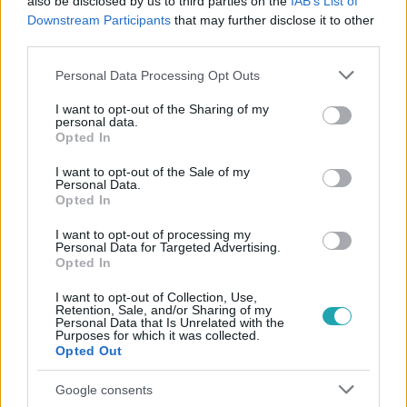
also be disclosed by us to third parties on the
IAB’s List of
#
CINEMAKLUB
#
FILMEK
#
SZTÁROK
#
KIVÁGÁS
Downstream Participants
that may further disclose it to other
#
HARRISON FORD
#
ANDY GARCIA
#
SIENNA MILLER
third parties.
#
LIV TYLER
#
SANDRA BULLOCK
#
OLIVER STONE
Please note that this website/app uses one or more Google
Personal Data Processing Opt Outs
services and may gather and store information including but
#
WOODY ALLEN
#
UMA THURMAN
#
MICKEY ROURKE
not limited to your visit or usage behaviour. You may click to
I want to opt-out of the Sharing of my
personal data.
grant or deny consent to Google and its third-party tags to
#
PAUL RUDD
Opted In
use your data for below specified purposes in below Google
consent section.
I want to opt-out of the Sale of my
Personal Data.
Opted In
I want to opt-out of processing my
Personal Data for Targeted Advertising.
Opted In
Népszerű
I want to opt-out of Collection, Use,
Retention, Sale, and/or Sharing of my
Personal Data that Is Unrelated with the
Purposes for which it was collected.
Opted Out
7:51
Google consents