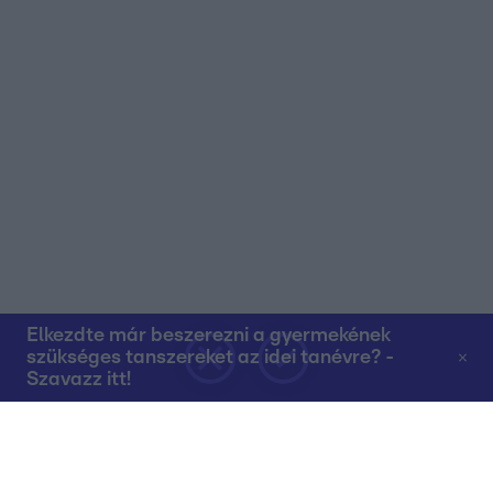
Elkezdte már beszerezni a gyermekének
szükséges tanszereket az idei tanévre? -
Szavazz itt!