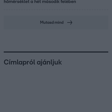
hőmérséklet a hét második felében
Mutasd mind
Címlapról ajánljuk