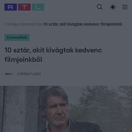
Legfrissebb
RTL Híradó
Fókusz
Sztárhírek
Randi
Celeb vagyok, me
#
Babits Marcella
#
Szellő István
#
Most Wanted
#
Gallusz Niko
Címlap
›
CinemaKlub
›
10 sztár, akit kivágtak kedvenc filmjeinkből
CinemaKlub
10 sztár, akit kivágtak kedvenc
filmjeinkből
Juhász Luca