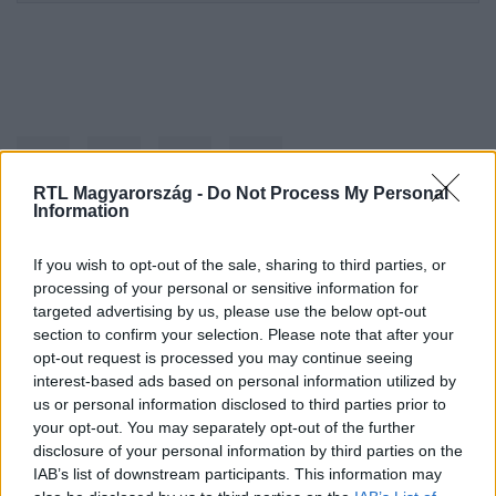
RTL Magyarország -
Do Not Process My Personal
Information
Kövess minket, és értesülj a friss hírekről a
If you wish to opt-out of the sale, sharing to third parties, or
processing of your personal or sensitive information for
Facebookon is!
targeted advertising by us, please use the below opt-out
section to confirm your selection. Please note that after your
Követem
opt-out request is processed you may continue seeing
interest-based ads based on personal information utilized by
us or personal information disclosed to third parties prior to
your opt-out. You may separately opt-out of the further
disclosure of your personal information by third parties on the
IAB’s list of downstream participants. This information may