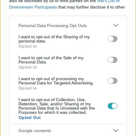
also be disclosed by us to third parties on the
IAB’s List of
Downstream Participants
that may further disclose it to other
third parties.
Please note that this website/app uses one or more Google
Personal Data Processing Opt Outs
#
CINEMAKLUB
#
A GALAXIS ŐRZŐI 2
#
JAMES GUNN
services and may gather and store information including but
not limited to your visit or usage behaviour. You may click to
I want to opt-out of the Sharing of my
#
CHRIS PRATT
#
COMIC CON
personal data.
grant or deny consent to Google and its third-party tags to
Opted In
use your data for below specified purposes in below Google
consent section.
I want to opt-out of the Sale of my
Personal Data.
Opted In
I want to opt-out of processing my
Personal Data for Targeted Advertising.
Opted In
Népszerű
I want to opt-out of Collection, Use,
Retention, Sale, and/or Sharing of my
Personal Data that Is Unrelated with the
Purposes for which it was collected.
Opted Out
Google consents