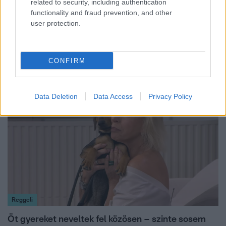
related to security, including authentication
functionality and fraud prevention, and other
Reggeli
user protection.
„A csúcs opcionális, a biztonságos hazatérés
kötelező” – 50 méterre a csúcstól fordult vissza
Klein Dávid
CONFIRM
Data Deletion
Data Access
Privacy Policy
13:37
Reggeli
Öt gyereket neveltek fel közösen – szinte sosem