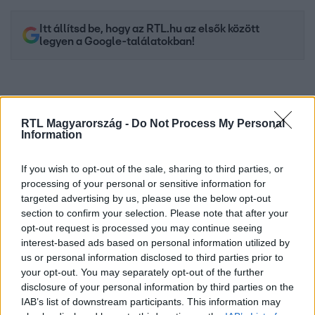
Itt állítsd be, hogy az RTL.hu az elsők között
legyen a Google-találatokban!
RTL Magyarország -
Do Not Process My Personal
Information
If you wish to opt-out of the sale, sharing to third parties, or
processing of your personal or sensitive information for
targeted advertising by us, please use the below opt-out
section to confirm your selection. Please note that after your
Kövess minket, és értesülj a friss hírekről a
opt-out request is processed you may continue seeing
interest-based ads based on personal information utilized by
Facebookon is!
us or personal information disclosed to third parties prior to
your opt-out. You may separately opt-out of the further
Követem
disclosure of your personal information by third parties on the
IAB’s list of downstream participants. This information may