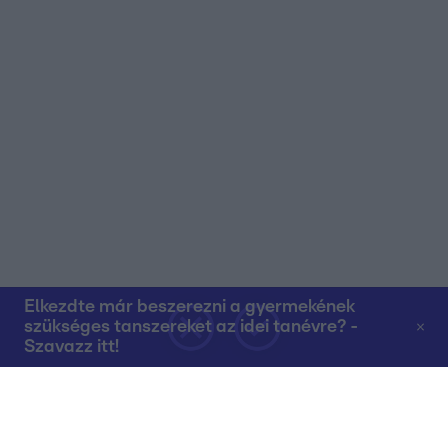
Elkezdte már beszerezni a gyermekének
szükséges tanszereket az idei tanévre? -
Szavazz itt!