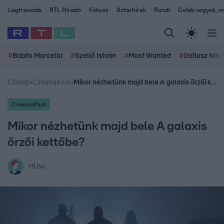
Legfrissebb
RTL Híradó
Fókusz
Sztárhírek
Randi
Celeb vagyok, me
#
Babits Marcella
#
Szellő István
#
Most Wanted
#
Gallusz Niko
Címlap
›
CinemaKlub
›
Mikor nézhetünk majd bele A galaxis őrzői kettőbe?
CinemaKlub
Mikor nézhetünk majd bele A galaxis
őrzői kettőbe?
rtl.hu