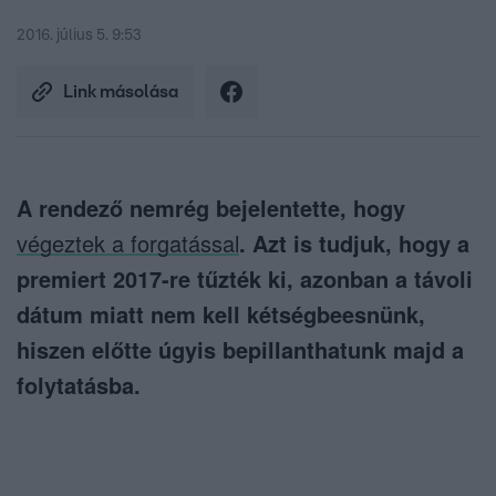
2016. július 5. 9:53
Link másolása
A rendező nemrég bejelentette, hogy
végeztek a forgatással
. Azt is tudjuk, hogy a
premiert 2017-re tűzték ki, azonban a távoli
dátum miatt nem kell kétségbeesnünk,
hiszen előtte úgyis bepillanthatunk majd a
folytatásba.