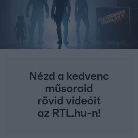
Nézd a kedvenc
műsoraid
rövid videóit
az RTL.hu-n!