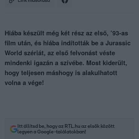
Link másolása
Hiába készült még két rész az első, ’93-as
film után, és hiába indították be a Jurassic
World szériát, az első felvonást véste
mindenki igazán a szívébe. Most kiderült,
hogy teljesen máshogy is alakulhatott
volna a vége!
Itt állítsd be, hogy az RTL.hu az elsők között
legyen a Google-találatokban!