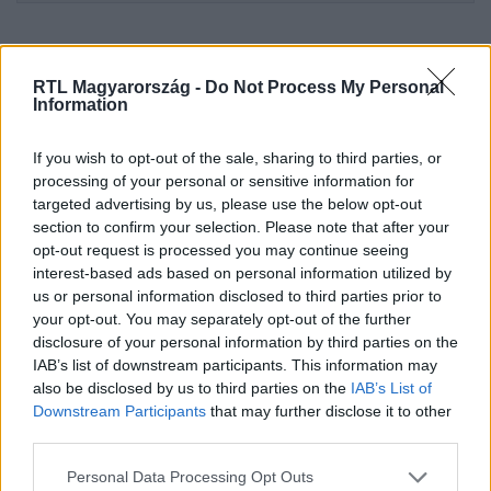
RTL Magyarország -
Do Not Process My Personal
Information
If you wish to opt-out of the sale, sharing to third parties, or
processing of your personal or sensitive information for
targeted advertising by us, please use the below opt-out
section to confirm your selection. Please note that after your
opt-out request is processed you may continue seeing
Kövess minket, és értesülj a friss hírekről a
interest-based ads based on personal information utilized by
Facebookon is!
us or personal information disclosed to third parties prior to
your opt-out. You may separately opt-out of the further
disclosure of your personal information by third parties on the
Követem
IAB’s list of downstream participants. This information may
also be disclosed by us to third parties on the
IAB’s List of
Downstream Participants
that may further disclose it to other
third parties.
Please note that this website/app uses one or more Google
Personal Data Processing Opt Outs