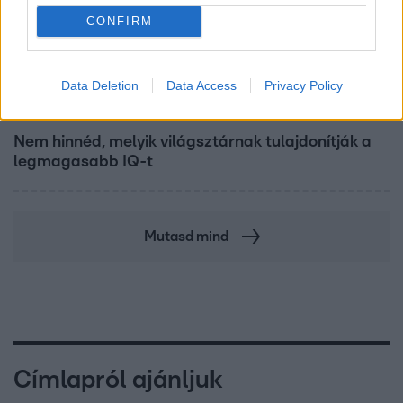
CONFIRM
Data Deletion
Data Access
Privacy Policy
Bulvár
Nem hinnéd, melyik világsztárnak tulajdonítják a
legmagasabb IQ-t
Mutasd mind
Címlapról ajánljuk