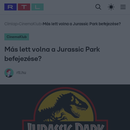
Legfrissebb
RTL Híradó
Fókusz
Sztárhírek
Randi
Celeb vagyok, me
#
Babits Marcella
#
Szellő István
#
Most Wanted
#
Gallusz Niko
Címlap
›
CinemaKlub
›
Más lett volna a Jurassic Park befejezése?
CinemaKlub
Más lett volna a Jurassic Park
befejezése?
rtl.hu