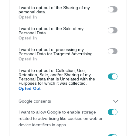
services and may gather and store information including but
not limited to your visit or usage behaviour. You may click to
I want to opt-out of the Sharing of my
Népszerű
personal data.
grant or deny consent to Google and its third-party tags to
Opted In
use your data for below specified purposes in below Google
consent section.
I want to opt-out of the Sale of my
Personal Data.
Opted In
I want to opt-out of processing my
Personal Data for Targeted Advertising.
Opted In
I want to opt-out of Collection, Use,
Retention, Sale, and/or Sharing of my
Personal Data that Is Unrelated with the
Purposes for which it was collected.
Opted Out
Google consents
Horoszkóp
I want to allow Google to enable storage
Ennek a 3 csillagjegynek sorsfordító találkozást
related to advertising like cookies on web or
hozhat az augusztus
device identifiers in apps.