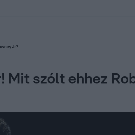
kolett
#
Időjárás
#
RTL műsor
#
Víz
#
Magyar Péter
#
Csillagjeg
Downey Jr?
! Mit szólt ehhez Ro