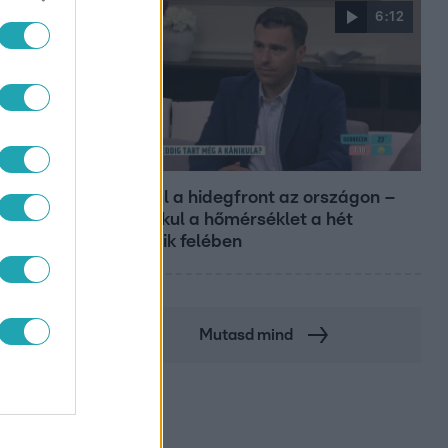
6:12
Reggeli
Átvonul a hidegfront az országon –
így alakul a hőmérséklet a hét
második felében
Mutasd mind