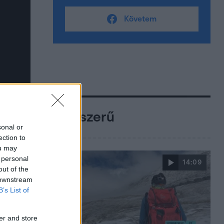
Követem
Népszerű
sonal or
ection to
ou may
 personal
14:09
out of the
 downstream
B’s List of
er and store