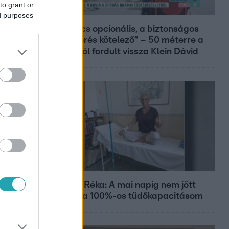
to grant or
Reggeli
ed purposes
„A csúcs opcionális, a biztonságos
hazatérés kötelező” – 50 méterre a
csúcstól fordult vissza Klein Dávid
Bulvár
Rubint Réka: A mai napig nem jött
vissza a 100%-os tüdőkapacitásom