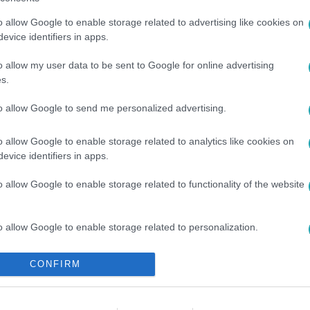
o allow Google to enable storage related to advertising like cookies on
evice identifiers in apps.
o allow my user data to be sent to Google for online advertising
s.
to allow Google to send me personalized advertising.
ÉNY
#
MARVEL
#
ROBERT DOWNEY JR
o allow Google to enable storage related to analytics like cookies on
evice identifiers in apps.
o allow Google to enable storage related to functionality of the website
o allow Google to enable storage related to personalization.
o allow Google to enable storage related to security, including
CONFIRM
cation functionality and fraud prevention, and other user protection.