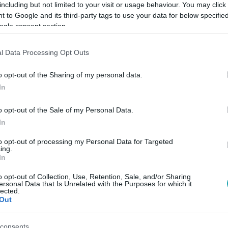
including but not limited to your visit or usage behaviour. You may click 
 to Google and its third-party tags to use your data for below specifi
ogle consent section.
Link másolása
l Data Processing Opt Outs
o opt-out of the Sharing of my personal data.
bál új utakra lépni a képregényeit
In
 hogy Tony Stark szépen átadja a stafétát
o opt-out of the Sale of my Personal Data.
y színes bőrű lány.
In
to opt-out of processing my Personal Data for Targeted
ing.
In
o opt-out of Collection, Use, Retention, Sale, and/or Sharing
között legyen a Google-találatokban!
ersonal Data that Is Unrelated with the Purposes for which it
lected.
Out
consents