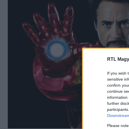
RTL Magy
If you wish 
sensitive in
confirm you
continue se
information 
further disc
participants
Downstream 
Please note