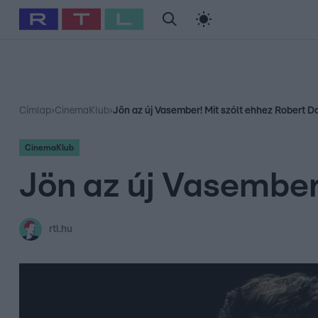
#
Babits Marcella
#
Szellő István
#
Most Wanted
#
Gallusz Ni
Címlap
›
CinemaKlub
›
Jön az új Vasember! Mit szólt ehhez Robert 
CinemaKlub
Jön az új Vasember
rtl.hu