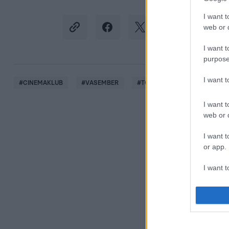
I want t
web or d
I want t
purpose
I want 
#
CINEMAKLUB
#
VASEMBER
#
TONY STARK
#
KÉPREG
I want t
web or d
I want t
or app.
I want t
I want t
authenti