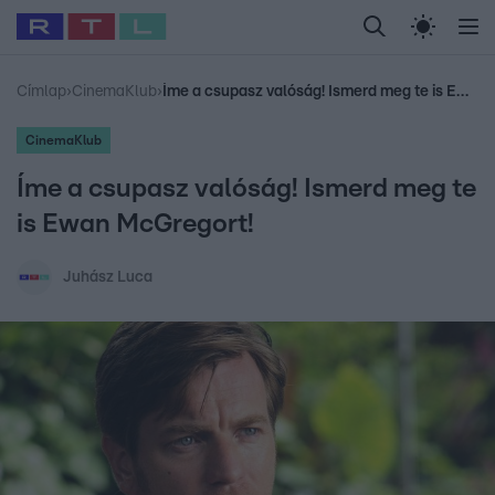
Legfrissebb
RTL Híradó
Fókusz
Sztárhírek
Randi
Celeb vagyok, me
#
Babits Marcella
#
Szellő István
#
Most Wanted
#
Gallusz Niko
Címlap
›
CinemaKlub
›
Íme a csupasz valóság! Ismerd meg te is Ewan McGregort!
CinemaKlub
Íme a csupasz valóság! Ismerd meg te
is Ewan McGregort!
Juhász Luca