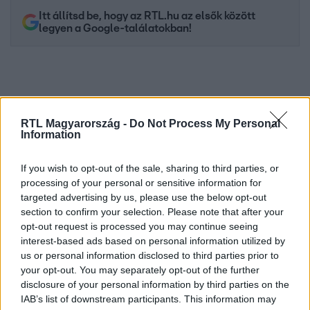
Itt állítsd be, hogy az RTL.hu az elsők között
legyen a Google-találatokban!
RTL Magyarország -
Do Not Process My Personal
Information
If you wish to opt-out of the sale, sharing to third parties, or
processing of your personal or sensitive information for
targeted advertising by us, please use the below opt-out
Kövess minket, és értesülj a friss hírekről a
section to confirm your selection. Please note that after your
opt-out request is processed you may continue seeing
Facebookon is!
interest-based ads based on personal information utilized by
us or personal information disclosed to third parties prior to
Követem
your opt-out. You may separately opt-out of the further
disclosure of your personal information by third parties on the
IAB’s list of downstream participants. This information may