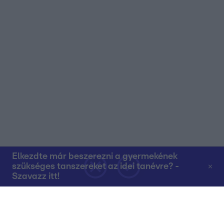
Elkezdte már beszerezni a gyermekének
szükséges tanszereket az idei tanévre? -
Szavazz itt!