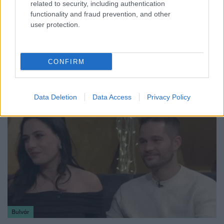
related to security, including authentication
functionality and fraud prevention, and other
user protection.
Horoszkóp
Ennek a 3 csillagjegynek váratlan sikereket hozhat
CONFIRM
a hét
Data Deletion
Data Access
Privacy Policy
Bulvár