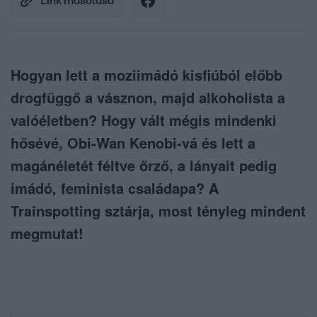
Link másolása
Hogyan lett a moziimádó kisfiúból előbb
drogfüggő a vásznon, majd alkoholista a
valóéletben? Hogy vált mégis mindenki
hősévé, Obi-Wan Kenobi-vá és lett a
magánéletét féltve őrző, a lányait pedig
imádó, feminista családapa? A
Trainspotting sztárja, most tényleg mindent
megmutat!