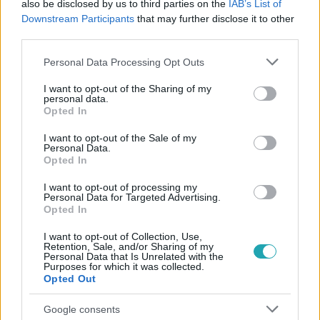
also be disclosed by us to third parties on the
IAB’s List of
Downstream Participants
that may further disclose it to other
third parties.
#
CINEMAKLUB
#
PORTRÉ
#
EWAN MCGREGOR
Please note that this website/app uses one or more Google
Personal Data Processing Opt Outs
services and may gather and store information including but
#
MOULIN ROUGE
#
TEHETSÉG
#
TRAINSPOTTING
not limited to your visit or usage behaviour. You may click to
I want to opt-out of the Sharing of my
personal data.
#
A SZÉPSÉG ÉS A SZÖRNYETEG
#
ÉRDEKESSÉGEK
grant or deny consent to Google and its third-party tags to
Opted In
use your data for below specified purposes in below Google
#
INTERJÚK
consent section.
I want to opt-out of the Sale of my
Personal Data.
Opted In
I want to opt-out of processing my
Personal Data for Targeted Advertising.
Opted In
I want to opt-out of Collection, Use,
Népszerű
Retention, Sale, and/or Sharing of my
Personal Data that Is Unrelated with the
Purposes for which it was collected.
Opted Out
Google consents