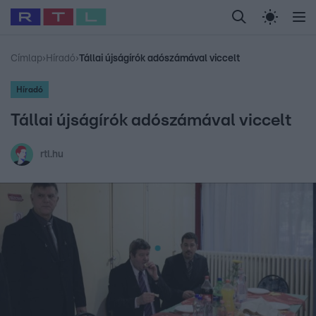
Legfrissebb
RTL Híradó
Fókusz
Sztárhírek
Randi
Celeb vagyok, me
#
Babits Marcella
#
Szellő István
#
Most Wanted
#
Gallusz Niko
Címlap
›
Híradó
›
Tállai újságírók adószámával viccelt
Híradó
Tállai újságírók adószámával viccelt
rtl.hu