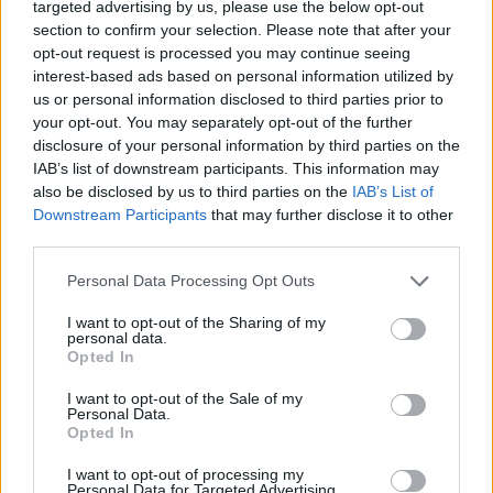
targeted advertising by us, please use the below opt-out
section to confirm your selection. Please note that after your
opt-out request is processed you may continue seeing
interest-based ads based on personal information utilized by
us or personal information disclosed to third parties prior to
your opt-out. You may separately opt-out of the further
disclosure of your personal information by third parties on the
IAB’s list of downstream participants. This information may
also be disclosed by us to third parties on the
IAB’s List of
Downstream Participants
that may further disclose it to other
Kövess minket, és értesülj a friss hírekről a
third parties.
Facebookon is!
Please note that this website/app uses one or more Google
Personal Data Processing Opt Outs
services and may gather and store information including but
not limited to your visit or usage behaviour. You may click to
I want to opt-out of the Sharing of my
Követem
personal data.
grant or deny consent to Google and its third-party tags to
Opted In
use your data for below specified purposes in below Google
consent section.
I want to opt-out of the Sale of my
Personal Data.
Opted In
I want to opt-out of processing my
#
HÍRADÓ
#
ÚJSÁGÍRÓ
#
TÁLLAI ANDRÁS
Personal Data for Targeted Advertising.