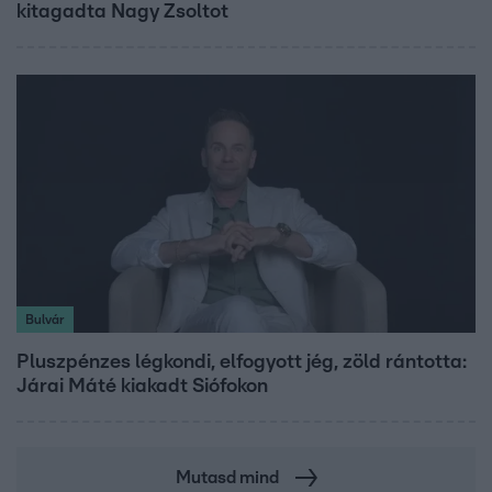
kitagadta Nagy Zsoltot
Bulvár
Pluszpénzes légkondi, elfogyott jég, zöld rántotta:
Járai Máté kiakadt Siófokon
Mutasd mind