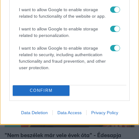
I want to allow Google to enable storage
Híradó
related to functionality of the website or app.
Lannert Judit az RTL-nek: Maradnak a
I want to allow Google to enable storage
tankerületek és a Klebelsberg Központ, de
related to personalization.
átalakítják őket
I want to allow Google to enable storage
related to security, including authentication
functionality and fraud prevention, and other
user protection.
CONFIRM
Data Deletion
Data Access
Privacy Policy
Bulvár
"Nem beszélek már vele évek óta" - Édesapja