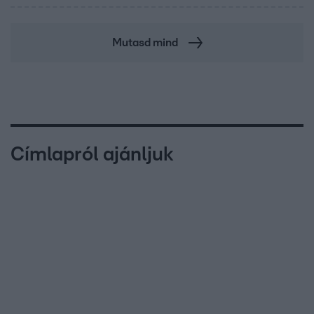
Mutasd mind
Címlapról ajánljuk