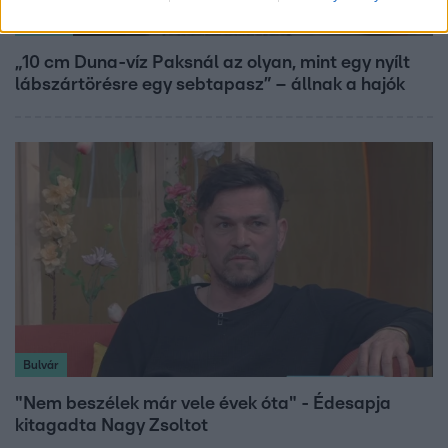
Reggeli
„10 cm Duna-víz Paksnál az olyan, mint egy nyílt
lábszártörésre egy sebtapasz” – állnak a hajók
Bulvár
"Nem beszélek már vele évek óta" - Édesapja
kitagadta Nagy Zsoltot