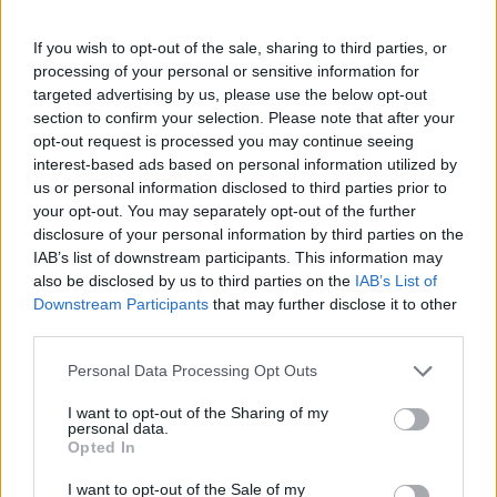
Itt állítsd be, hogy az RTL.hu az elsők között
If you wish to opt-out of the sale, sharing to third parties, or
legyen a Google-találatokban!
processing of your personal or sensitive information for
targeted advertising by us, please use the below opt-out
section to confirm your selection. Please note that after your
opt-out request is processed you may continue seeing
interest-based ads based on personal information utilized by
us or personal information disclosed to third parties prior to
your opt-out. You may separately opt-out of the further
disclosure of your personal information by third parties on the
IAB’s list of downstream participants. This information may
also be disclosed by us to third parties on the
IAB’s List of
Downstream Participants
that may further disclose it to other
third parties.
Kövess minket, és értesülj a friss hírekről a
Please note that this website/app uses one or more Google
Personal Data Processing Opt Outs
Facebookon is!
services and may gather and store information including but
not limited to your visit or usage behaviour. You may click to
I want to opt-out of the Sharing of my
personal data.
Követem
grant or deny consent to Google and its third-party tags to
Opted In
use your data for below specified purposes in below Google
consent section.
I want to opt-out of the Sale of my