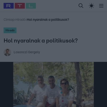
Legfrissebb
RTL Híradó
Fókusz
Sztárhírek
Randi
Celeb vagyok, me
#
Babits Marcella
#
Szellő István
#
Most Wanted
#
Gallusz Niko
Címlap
›
Híradó
›
Hol nyaralnak a politikusok?
Híradó
Hol nyaralnak a politikusok?
Losonczi Gergely