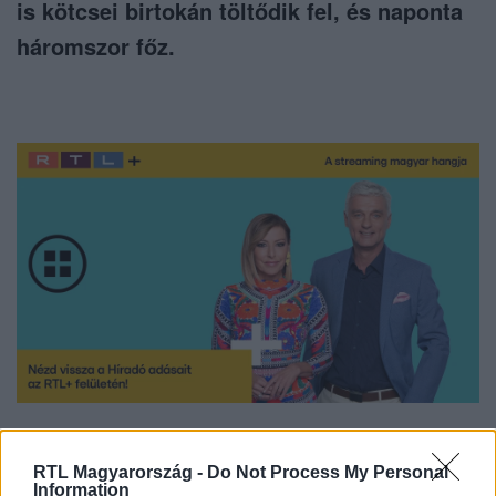
is kötcsei birtokán töltődik fel, és naponta
háromszor főz.
Nézd vissza a Híradó adásait az RTL+ felületén!
RTL Magyarország -
Do Not Process My Personal
Information