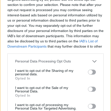
section to confirm your selection. Please note that after your
opt-out request is processed you may continue seeing
interest-based ads based on personal information utilized by
us or personal information disclosed to third parties prior to
your opt-out. You may separately opt-out of the further
disclosure of your personal information by third parties on the
Kövess minket, és értesülj a friss hírekről a
IAB’s list of downstream participants. This information may
Facebookon is!
also be disclosed by us to third parties on the
IAB’s List of
Downstream Participants
that may further disclose it to other
third parties.
Követem
Please note that this website/app uses one or more Google
Personal Data Processing Opt Outs
services and may gather and store information including but
not limited to your visit or usage behaviour. You may click to
I want to opt-out of the Sharing of my
personal data.
grant or deny consent to Google and its third-party tags to
Opted In
use your data for below specified purposes in below Google
consent section.
#
HÍRADÓ
#
POLITIKA
#
SIMICSKA LAJOS
I want to opt-out of the Sale of my
Personal Data.
Opted In
#
ORBÁN VIKTOR
#
BARÁTSÁG
I want to opt-out of processing my
Personal Data for Targeted Advertising.