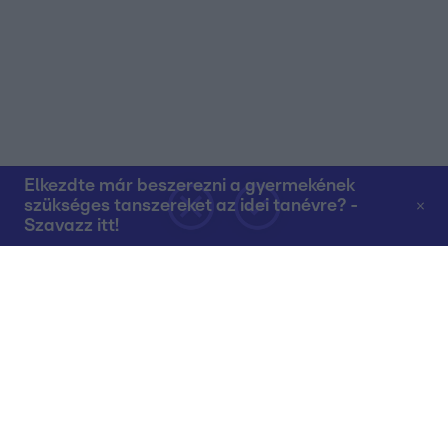
Elkezdte már beszerezni a gyermekének
szükséges tanszereket az idei tanévre? -
Szavazz itt!