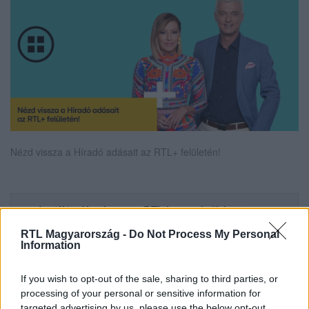
Nézd vissza a Híradó adásait az RTL+ felületén!
Itt állítsd be, hogy az RTL.hu az elsők között
legyen a Google-találatokban!
RTL Magyarország -
Do Not Process My Personal
Information
If you wish to opt-out of the sale, sharing to third parties, or
processing of your personal or sensitive information for
targeted advertising by us, please use the below opt-out