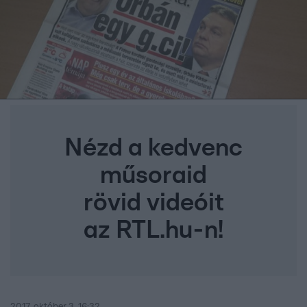
Nézd a kedvenc
műsoraid
rövid videóit
az RTL.hu-n!