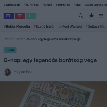
Legfrissebb
RTL Híradó
Fókusz
Sztárhírek
Randi
Celeb vagyok, me
#
Babits Marcella
#
Szellő István
#
Most Wanted
#
Gallusz Niko
Címlap
›
Híradó
›
G-nap: egy legendás barátság vége
Híradó
G-nap: egy legendás barátság vége
Magyar Éva