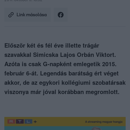
2017. október 3. 16:32
Link másolása
Először két és fél éve illette trágár
szavakkal Simicska Lajos Orbán Viktort.
Azóta is csak G-napként emlegetik 2015.
február 6-át. Legendás barátság ért véget
akkor, de az egykori kollégiumi szobatársak
viszonya már jóval korábban megromlott.