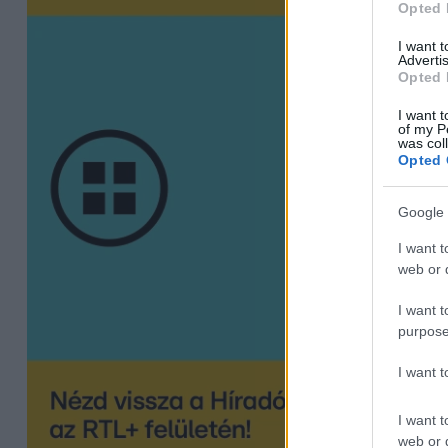
Opted 
I want 
Advertis
Opted 
I want t
of my P
was col
Opted 
Google 
I want t
web or d
I want t
purpose
I want 
I want t
web or d