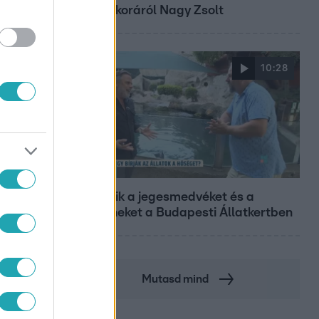
gyerekkoráról Nagy Zsolt
10:28
Reggeli
Így hűtik a jegesmedvéket és a
pingvineket a Budapesti Állatkertben
Mutasd mind