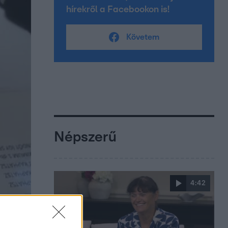
hírekről a Facebookon is!
Követem
Népszerű
4:42