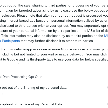
to opt-out of the sale, sharing to third parties, or processing of your per
formation for targeted advertising by us, please use the below opt-out s
r selection. Please note that after your opt-out request is processed y
eing interest-based ads based on personal information utilized by us or
Link másolása
disclosed to third parties prior to your opt-out. You may separately opt-
losure of your personal information by third parties on the IAB’s list of
. This information may also be disclosed by us to third parties on the
IA
Participants
that may further disclose it to other third parties.
ázaléka Hepatitis C fertőzött Budapesten.
 that this website/app uses one or more Google services and may gath
including but not limited to your visit or usage behaviour. You may click 
latokból, amelyeket az Alternatíva
 to Google and its third-party tags to use your data for below specifi
ezettel közösen. Önkéntesek hónapokon
ogle consent section.
és szifilisz szűrővizsgálatokat szerveztek
l Data Processing Opt Outs
 három vidéki városban.
o opt-out of the Sharing of my personal data.
In
o opt-out of the Sale of my Personal Data.