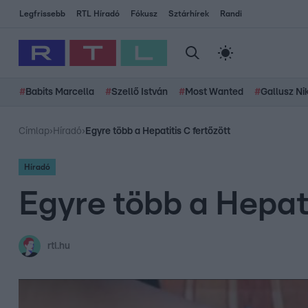
Legfrissebb
RTL Híradó
Fókusz
Sztárhírek
Randi
#
Babits Marcella
#
Szellő István
#
Most Wanted
#
Gallusz Ni
Címlap
›
Híradó
›
Egyre több a Hepatitis C fertőzött
Híradó
Egyre több a Hepati
rtl.hu