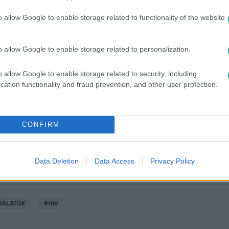
o allow Google to enable storage related to functionality of the website
o allow Google to enable storage related to personalization.
között legyen a Google-találatokban!
o allow Google to enable storage related to security, including
cation functionality and fraud prevention, and other user protection.
CONFIRM
Data Deletion
Data Access
Privacy Policy
GÁLATOK
#
HIV