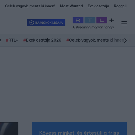
Celeb vagyok, ments ki innen!
Most Wanted
Exek csatája
Reggeli
y
#
RTL+
#
Exek csatája 2026
#
Celeb vagyok, ments ki innen
#
H
Kövess minket, és értesülj a friss