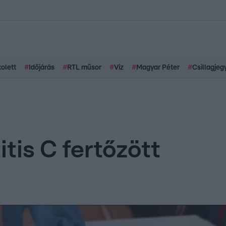
kolett
#
Időjárás
#
RTL műsor
#
Víz
#
Magyar Péter
#
Csillagjeg
tis C fertőzött