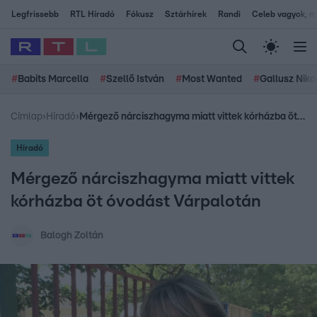
Legfrissebb
RTL Híradó
Fókusz
Sztárhírek
Randi
Celeb vagyok, me
#
Babits Marcella
#
Szellő István
#
Most Wanted
#
Gallusz Niko
Címlap
›
Híradó
›
Mérgező nárciszhagyma miatt vittek kórházba öt óvodást Várpalotán
Híradó
Mérgező nárciszhagyma miatt vittek
kórházba öt óvodást Várpalotán
Balogh Zoltán