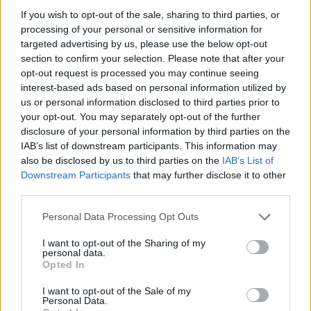
If you wish to opt-out of the sale, sharing to third parties, or
processing of your personal or sensitive information for
targeted advertising by us, please use the below opt-out
section to confirm your selection. Please note that after your
opt-out request is processed you may continue seeing
interest-based ads based on personal information utilized by
us or personal information disclosed to third parties prior to
your opt-out. You may separately opt-out of the further
disclosure of your personal information by third parties on the
IAB’s list of downstream participants. This information may
also be disclosed by us to third parties on the
IAB’s List of
Kövess minket, és értesülj a friss hírekről a
Downstream Participants
that may further disclose it to other
Facebookon is!
third parties.
Please note that this website/app uses one or more Google
Personal Data Processing Opt Outs
Követem
services and may gather and store information including but
not limited to your visit or usage behaviour. You may click to
I want to opt-out of the Sharing of my
personal data.
grant or deny consent to Google and its third-party tags to
Opted In
use your data for below specified purposes in below Google
consent section.
I want to opt-out of the Sale of my
Personal Data.
#
HÍRADÓ
#
VIDEÓ
#
ADÁSRÉSZLETEK