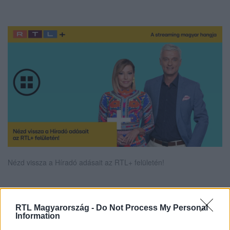
Nézd vissza a Híradó adásait az RTL+ felületén!
Itt állítsd be, hogy az RTL.hu az elsők között
RTL Magyarország -
Do Not Process My Personal
Information
legyen a Google-találatokban!