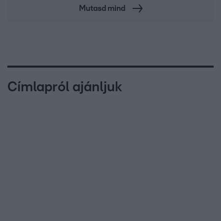
Mutasd mind
Címlapról ajánljuk