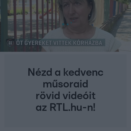
Nézd a kedvenc
műsoraid
rövid videóit
az RTL.hu-n!