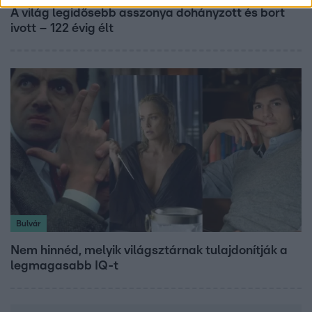
A világ legidősebb asszonya dohányzott és bort
ivott – 122 évig élt
Bulvár
Nem hinnéd, melyik világsztárnak tulajdonítják a
legmagasabb IQ-t