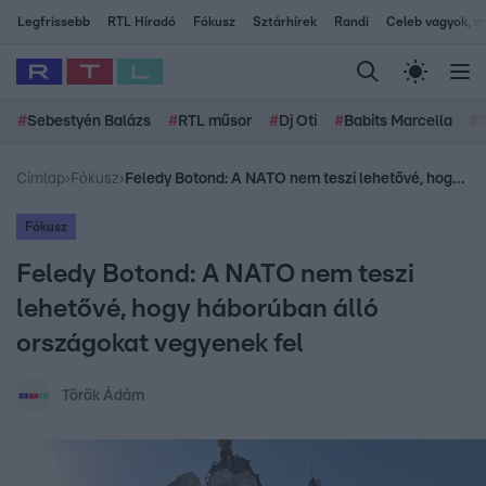
Legfrissebb
RTL Híradó
Fókusz
Sztárhírek
Randi
Celeb vagyok, me
#
Sebestyén Balázs
#
RTL műsor
#
Dj Oti
#
Babits Marcella
#
Címlap
›
Fókusz
›
Feledy Botond: A NATO nem teszi lehetővé, hogy háborúban álló országokat vegyenek fel
Fókusz
Feledy Botond: A NATO nem teszi
lehetővé, hogy háborúban álló
országokat vegyenek fel
Török Ádám