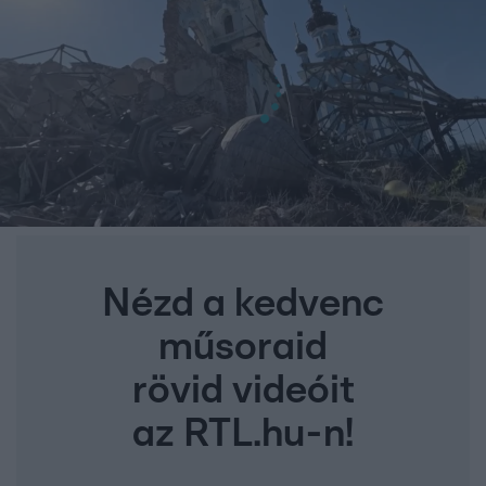
Nézd a kedvenc
műsoraid
rövid videóit
az RTL.hu-n!