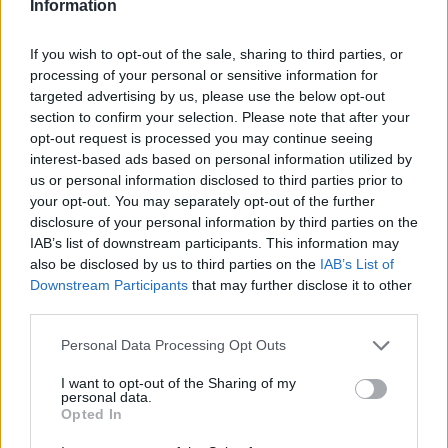
legyen a Google-találatokban!
Information
If you wish to opt-out of the sale, sharing to third parties, or
processing of your personal or sensitive information for
targeted advertising by us, please use the below opt-out
section to confirm your selection. Please note that after your
opt-out request is processed you may continue seeing
interest-based ads based on personal information utilized by
us or personal information disclosed to third parties prior to
your opt-out. You may separately opt-out of the further
disclosure of your personal information by third parties on the
IAB’s list of downstream participants. This information may
also be disclosed by us to third parties on the
IAB’s List of
Kövess minket, és értesülj a friss hírekről a
Downstream Participants
that may further disclose it to other
Facebookon is!
third parties.
Please note that this website/app uses one or more Google
Personal Data Processing Opt Outs
Követem
services and may gather and store information including but
not limited to your visit or usage behaviour. You may click to
I want to opt-out of the Sharing of my
personal data.
grant or deny consent to Google and its third-party tags to
Opted In
use your data for below specified purposes in below Google
consent section.