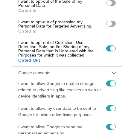
I want to opt-out of the Sale of my
Personal Data.
#
FÓKUSZ
#
VIDEÓ
#
ADÁSRÉSZLETEK
#
NATO
Opted In
#
UKRAJNA
#
OROSZ-UKRÁN HÁBORÚ
#
OROSZORSZÁG
I want to opt-out of processing my
Personal Data for Targeted Advertising.
#
VLAGYIMIR PUTYIN
#
VOLODIMIR ZELENSZKIJ
Opted In
#
FELEDY BOTOND
I want to opt-out of Collection, Use,
Retention, Sale, and/or Sharing of my
Personal Data that Is Unrelated with the
Purposes for which it was collected.
Opted Out
Google consents
I want to allow Google to enable storage
related to advertising like cookies on web or
Népszerű
device identifiers in apps.
I want to allow my user data to be sent to
Google for online advertising purposes.
I want to allow Google to send me
personalized advertising.