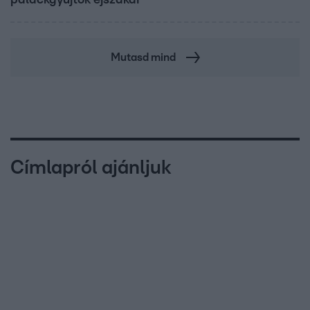
Mutasd mind
Címlapról ajánljuk