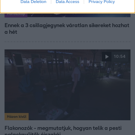
Data Deletion
Data Access
Privacy Policy
Horoszkóp
Ennek a 3 csillagjegynek váratlan sikereket hozhat
a hét
10:54
Házon kívül
Flakonozók - megmutatjuk, hogyan telik a pesti
palackgyűjtők éjszakái