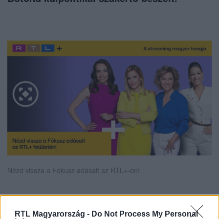
Nézd vissza a Fókusz adásait az RTL+-on!
Itt állítsd be, hogy az RTL.hu az elsők között
RTL Magyarország -
Do Not Process My Personal